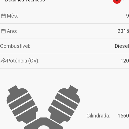
Mês:
9
Ano:
2015
Combustível:
Diesel
Potência (CV):
120
Cilindrada:
1560