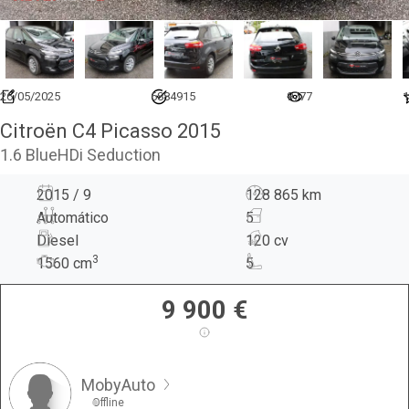
26/05/2025
6884915
9777
1
Citroën C4 Picasso 2015
1.6 BlueHDi Seduction
2015 / 9
128 865 km
Automático
5
Diesel
120 cv
3
1560
cm
5
9 900
€
MobyAuto
Offline