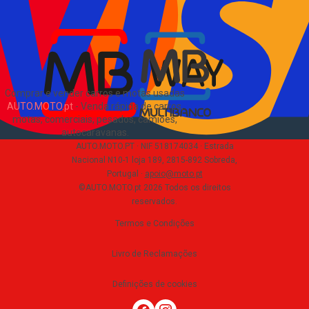
Sobre Nós
EN
Comprar e vender carros e motas usadas
AUTO.MOTO.pt
-
Venda rápida de carros,
motas, comerciais, pesados, camiões,
autocaravanas
.
AUTO.MOTO.PT ·
NIF 518174034 ·
Estrada
Nacional N10-1 loja 189, 2815-892 Sobreda,
Portugal
·
apoio@moto.pt
©AUTO.MOTO.pt
2026
Todos os direitos
reservados
.
Termos e Condições
Livro de Reclamações
Definições de cookies