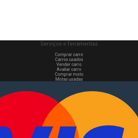
Serviços e ferramentas
Comprar carro
Carros usados
Vender carro
Avaliar carro
Comprar moto
Motas usadas
Vender mota
Comprar comerciais
Comerciais usados
Vender comerciais
Informações
Como comprar e vender
?
Pacotes de anúncios
Verificar VIN e matrícula
Sitemap
Blog