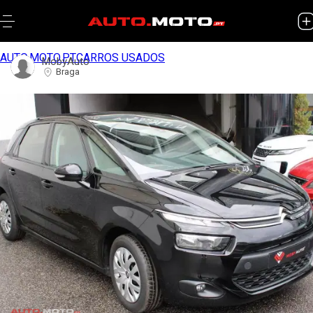
AUTO.MOTO.PT
CARROS USADOS
MobyAuto
Braga