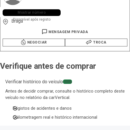
+351 933 ••• •35
Mostrar número
Disponível após registo
Braga
MENSAGEM PRIVADA
NEGOCIAR
TROCA
Verifique antes de comprar
Verificar histórico do veículo
−20%
Antes de decidir comprar, consulte o histórico completo deste
veículo no relatório da carVertical.
Registos de acidentes e danos
Quilometragem real e histórico internacional