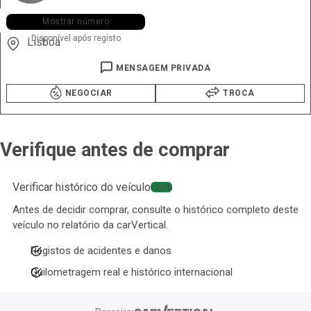
+351 926 ••• •94
Mostrar número
Disponível após registo
Lisboa
MENSAGEM PRIVADA
NEGOCIAR
TROCA
Verifique antes de comprar
Verificar histórico do veículo
−20%
Antes de decidir comprar, consulte o histórico completo deste
veículo no relatório da carVertical.
Registos de acidentes e danos
Quilometragem real e histórico internacional