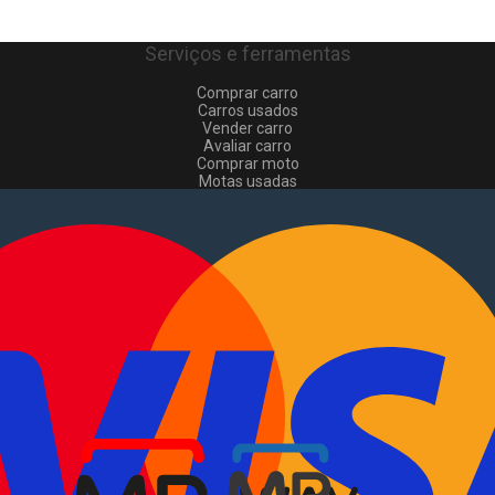
Serviços e ferramentas
Comprar carro
Carros usados
Vender carro
Avaliar carro
Comprar moto
Motas usadas
Vender mota
Comprar comerciais
Comerciais usados
Vender comerciais
Informações
Como comprar e vender
?
Pacotes de anúncios
Verificar VIN e matrícula
Sitemap
Blog
Sobre Nós
EN