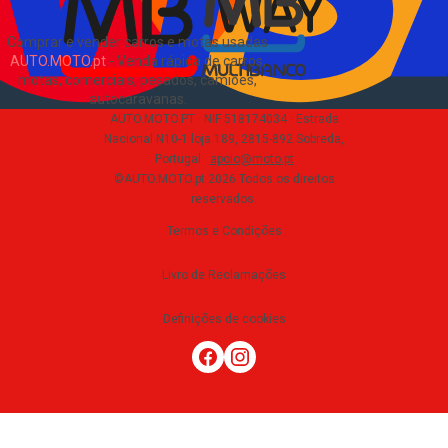
Comprar e vender carros e motas usadas
AUTO.MOTO.pt
-
Venda rápida de carros,
motas, comerciais, pesados, camiões,
autocaravanas
.
AUTO.MOTO.PT ·
NIF 518174034 ·
Estrada
Nacional N10-1 loja 189, 2815-892 Sobreda,
Portugal
·
apoio@moto.pt
©AUTO.MOTO.pt
2026
Todos os direitos
reservados
.
Termos e Condições
Livro de Reclamações
Definições de cookies