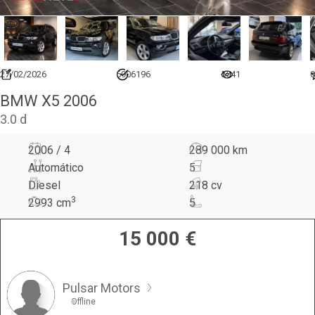
27/02/2026
6906196
5541
0
BMW X5 2006
3.0 d
2006 / 4
289 000 km
Automático
5
Diesel
218 cv
3
2993
cm
5
15 000
€
Pulsar Motors
Offline