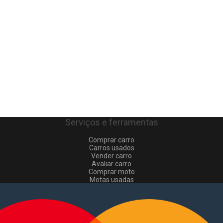
Serviços e ferramentas
Comprar carro
Carros usados
Vender carro
Avaliar carro
Comprar moto
Motas usadas
Vender mota
Comprar comerciais
Comerciais usados
Vender comerciais
Informações