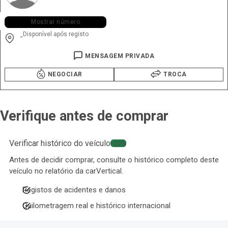
+351 935 ••• •22
Mostrar número
Disponível após registo
-
MENSAGEM PRIVADA
NEGOCIAR
TROCA
Verifique antes de comprar
Verificar histórico do veículo
−20%
Antes de decidir comprar, consulte o histórico completo deste
veículo no relatório da carVertical.
Registos de acidentes e danos
Quilometragem real e histórico internacional