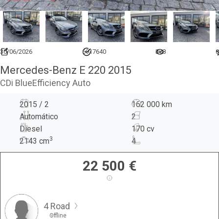
30/06/2026
6917640
378
0
Mercedes-Benz E 220 2015
CDi BlueEfficiency Auto
2015 / 2
162 000 km
Automático
2
Diesel
170 cv
3
2143
cm
4
22 500
€
4 Road
Offline