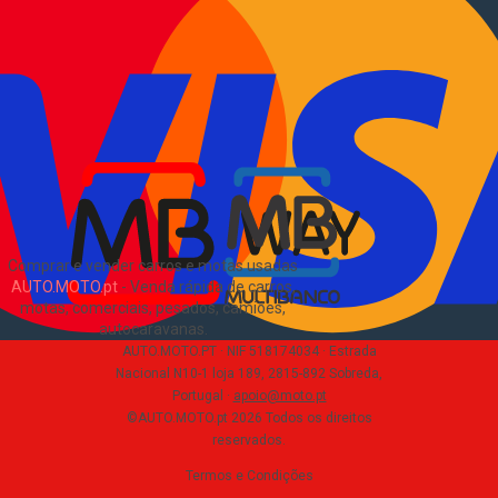
Como comprar e vender
?
Pacotes de anúncios
Verificar VIN e matrícula
Sitemap
Blog
Sobre Nós
EN
Comprar e vender carros e motas usadas
AUTO.MOTO.pt
-
Venda rápida de carros,
motas, comerciais, pesados, camiões,
autocaravanas
.
AUTO.MOTO.PT ·
NIF 518174034 ·
Estrada
Nacional N10-1 loja 189, 2815-892 Sobreda,
Portugal
·
apoio@moto.pt
©AUTO.MOTO.pt
2026
Todos os direitos
reservados
.
Termos e Condições