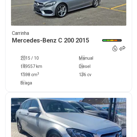
Carrinha
18 500
€
Mercedes-Benz
C 200
2015
2015 / 10
Manual
189557 km
Diesel
3
1598
cm
136 cv
Braga