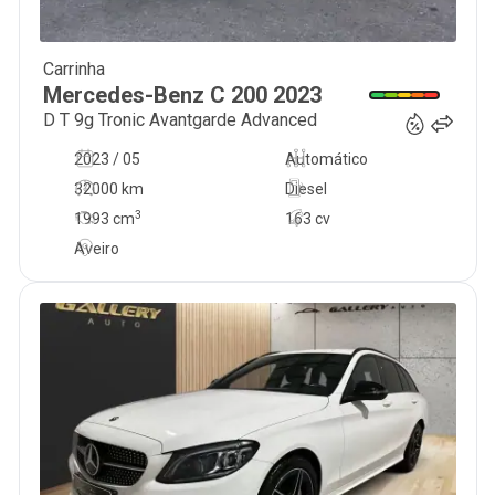
Carrinha
37 990
€
Mercedes-Benz
C 200
2023
D T 9g Tronic Avantgarde Advanced
2023 / 05
Automático
32000 km
Diesel
3
1993
cm
163 cv
Aveiro