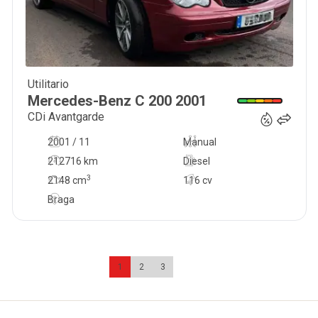
Utilitario
4 750
€
Mercedes-Benz
C 200
2001
CDi Avantgarde
2001 / 11
Manual
212716 km
Diesel
3
2148
cm
116 cv
Braga
1
2
3