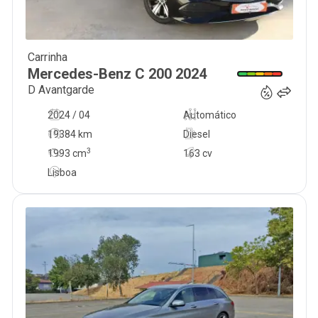
Carrinha
39 980
€
Mercedes-Benz
C 200
2024
D Avantgarde
2024 / 04
Automático
19384 km
Diesel
3
1993
cm
163 cv
Lisboa