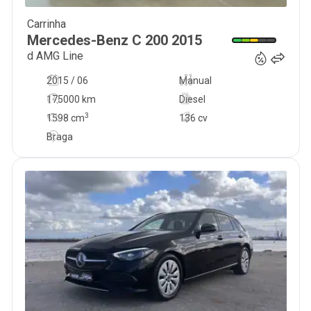
Carrinha
17 999
€
Mercedes-Benz
C 200
2015
d AMG Line
2015 / 06
Manual
175000 km
Diesel
3
1598
cm
136 cv
Braga