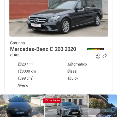
Carrinha
22 990
€
Mercedes-Benz
C 200
2020
d Aut.
2020 / 11
Automático
173000 km
Diesel
3
1598
cm
160 cv
Aveiro
PRÉMIUM