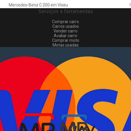
Mercedes-Benz C 200 em Viseu
1
Serviços e ferramentas
Comprar carro
Carros usados
Vender carro
Avaliar carro
Comprar moto
Motas usadas
Vender mota
Comprar comerciais
Comerciais usados
Vender comerciais
Informações
Como comprar e vender
?
Pacotes de anúncios
Verificar VIN e matrícula
Sitemap
Blog
Sobre Nós
EN