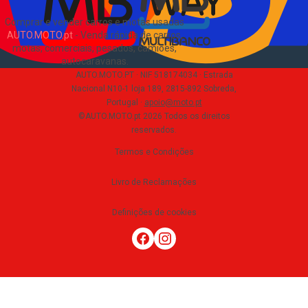
Comprar e vender carros e motas usadas
AUTO.MOTO.pt
-
Venda rápida de carros,
motas, comerciais, pesados, camiões,
autocaravanas
.
AUTO.MOTO.PT ·
NIF 518174034 ·
Estrada
Nacional N10-1 loja 189, 2815-892 Sobreda,
Portugal
·
apoio@moto.pt
©AUTO.MOTO.pt
2026
Todos os direitos
reservados
.
Termos e Condições
Livro de Reclamações
Definições de cookies