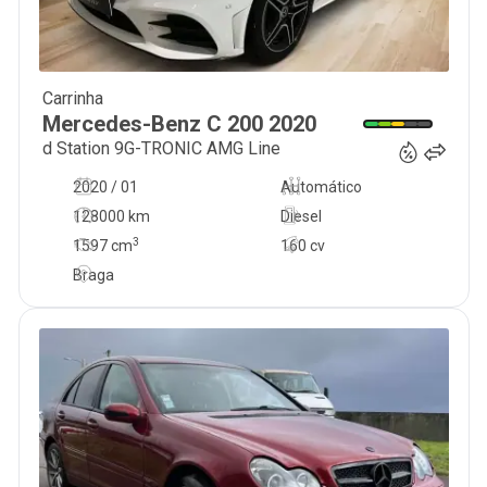
Carrinha
27 990
€
Mercedes-Benz
C 200
2020
d Station 9G-TRONIC AMG Line
2020 / 01
Automático
128000 km
Diesel
3
1597
cm
160 cv
Braga