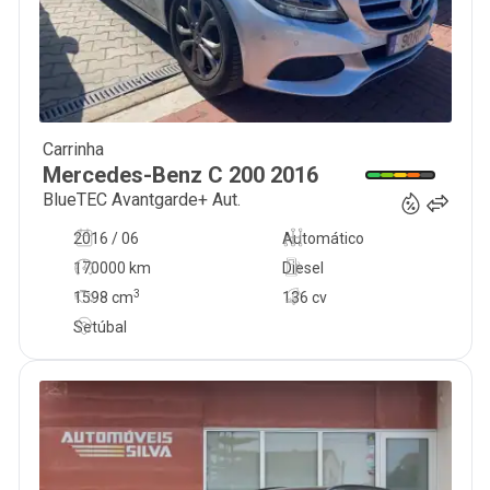
Carrinha
17 990
€
Mercedes-Benz
C 200
2016
BlueTEC Avantgarde+ Aut.
2016 / 06
Automático
170000 km
Diesel
3
1598
cm
136 cv
Setúbal