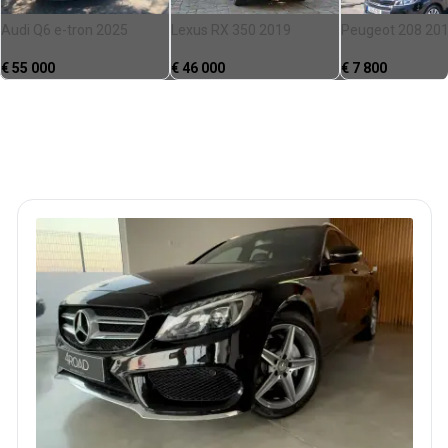
Audi Q6 e-tron 2025
Lexus RX 350 2019
Peugeot 208 20
€
55 000
€
46 000
€
7 800