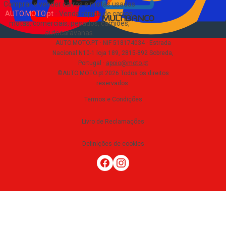
Comprar e vender carros e motas usadas
AUTO.MOTO.pt
-
Venda rápida de carros,
motas, comerciais, pesados, camiões,
autocaravanas
.
AUTO.MOTO.PT ·
NIF 518174034 ·
Estrada
Nacional N10-1 loja 189, 2815-892 Sobreda,
Portugal
·
apoio@moto.pt
©AUTO.MOTO.pt
2026
Todos os direitos
reservados
.
Termos e Condições
Livro de Reclamações
Definições de cookies