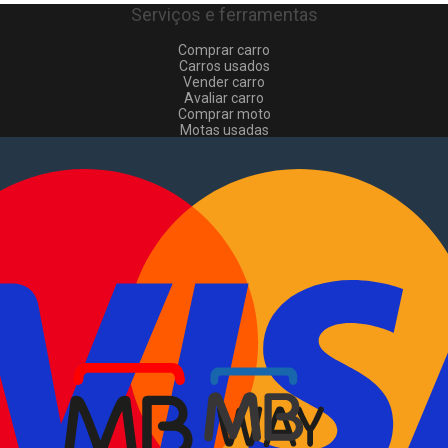
Serviços e ferramentas
Comprar carro
Carros usados
Vender carro
Avaliar carro
Comprar moto
Motas usadas
Vender mota
Comprar comerciais
Comerciais usados
Vender comerciais
Informações
Como comprar e vender
?
Pacotes de anúncios
Verificar VIN e matrícula
Sitemap
Blog
Sobre Nós
EN