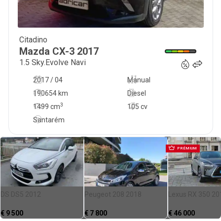
Citadino
10 800
€
Mazda
CX-3
2017
1.5 Sky.Evolve Navi
2017 / 04
Manual
190654 km
Diesel
3
1499
cm
105 cv
Santarém
PRÉMIUM
DS DS5 2012
Peugeot 208 2018
Lexus RX 350 20
€
9 500
€
7 800
€
46 000