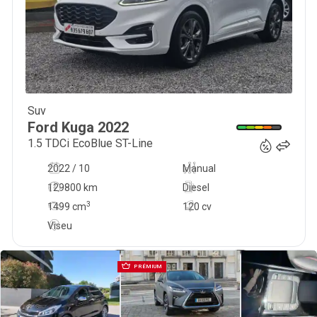
Suv
17 800
€
Ford
Kuga
2022
1.5 TDCi EcoBlue ST-Line
2022 / 10
Manual
129800 km
Diesel
3
1499
cm
120 cv
Viseu
PRÉMIUM