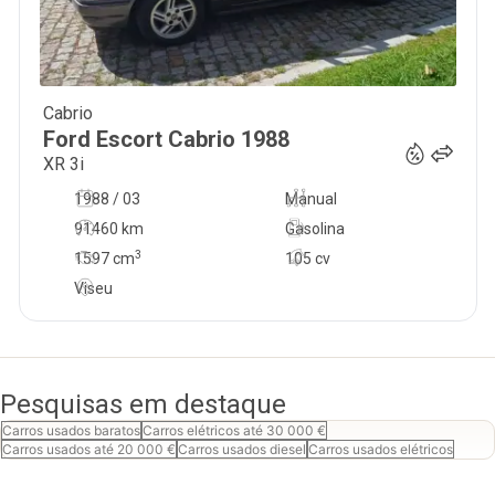
Cabrio
7 500
€
Ford
Escort Cabrio
1988
XR 3i
1988 / 03
Manual
91460 km
Gasolina
3
1597
cm
105 cv
Viseu
Pesquisas em destaque
Carros usados baratos
Carros elétricos até 30 000 €
Carros usados até 20 000 €
Carros usados diesel
Carros usados elétricos