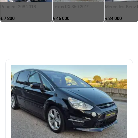
Peugeot 208 2018
Lexus RX 350 2019
Mercedes-Benz 
€
7 800
€
46 000
€
34 000