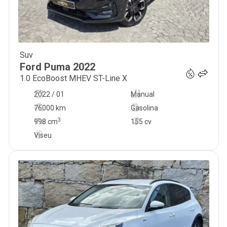
Suv
18 900
€
Ford
Puma
2022
1.0 EcoBoost MHEV ST-Line X
2022 / 01
Manual
76000 km
Gasolina
3
998
cm
155 cv
Viseu