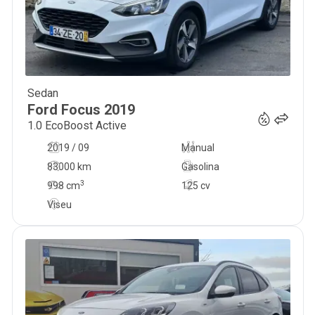
Sedan
13 990
€
Ford
Focus
2019
1.0 EcoBoost Active
2019 / 09
Manual
83000 km
Gasolina
3
998
cm
125 cv
Viseu