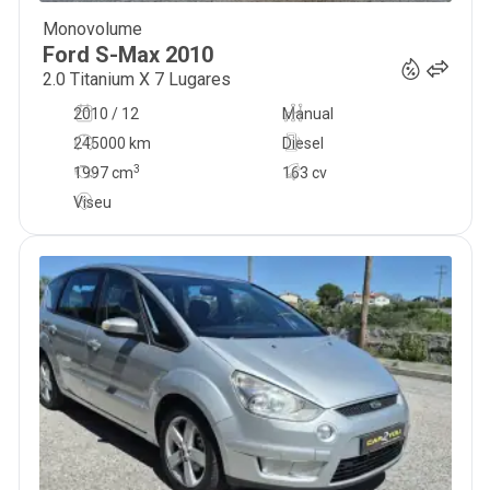
Monovolume
13 750
€
Ford
S-Max
2010
2.0 Titanium X 7 Lugares
2010 / 12
Manual
245000 km
Diesel
3
1997
cm
163 cv
Viseu