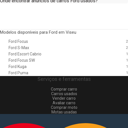
Onde encontrar anúncios de carros Ford usados?
Modelos disponíveis para Ford em Viseu
Ford Focus
2
Ford S-Max
2
Ford Escort Cabrio
1
Ford Focus SW
1
Ford Kuga
1
Ford Puma
1
Serviços e ferramentas
Comprar carro
Carros usados
Vender carro
Avaliar carro
Comprar moto
Motas usadas
Vender mota
Comprar comerciais
Comerciais usados