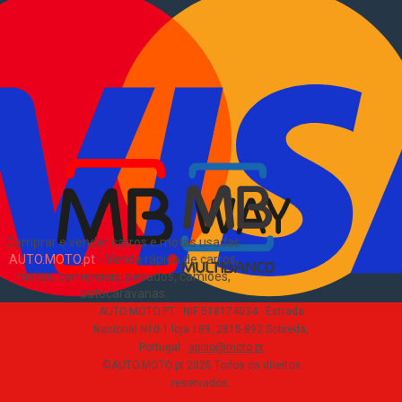
Vender comerciais
Informações
Como comprar e vender
?
Pacotes de anúncios
Verificar VIN e matrícula
Sitemap
Blog
Sobre Nós
EN
Comprar e vender carros e motas usadas
AUTO.MOTO.pt
-
Venda rápida de carros,
motas, comerciais, pesados, camiões,
autocaravanas
.
AUTO.MOTO.PT ·
NIF 518174034 ·
Estrada
Nacional N10-1 loja 189, 2815-892 Sobreda,
Portugal
·
apoio@moto.pt
©AUTO.MOTO.pt
2026
Todos os direitos
reservados
.