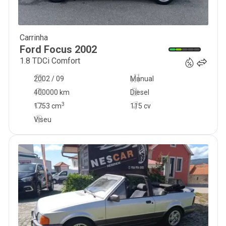
Carrinha
1 800
€
Ford
Focus
2002
1.8 TDCi Comfort
2002 / 09
Manual
400000 km
Diesel
3
1753
cm
115 cv
Viseu