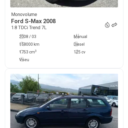
Monovolume
10 950
€
Ford
S-Max
2008
1.8 TDCi Trend 7L
2008 / 03
Manual
158000 km
Diesel
3
1753
cm
125 cv
Viseu