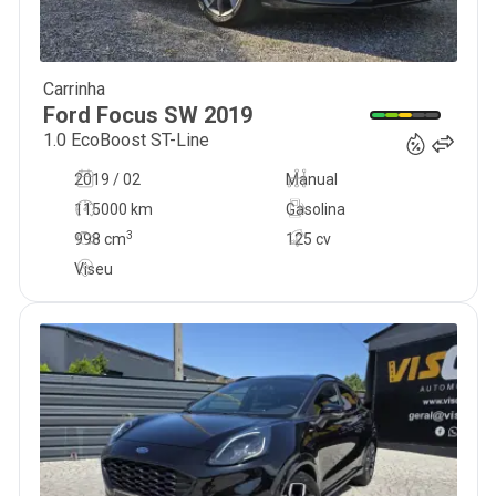
Carrinha
13 800
€
Ford
Focus SW
2019
1.0 EcoBoost ST-Line
2019 / 02
Manual
115000 km
Gasolina
3
998
cm
125 cv
Viseu