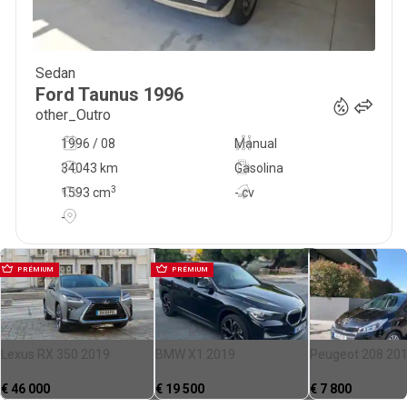
Sedan
4 950
€
Ford
Taunus
1996
other_Outro
1996 / 08
Manual
34043 km
Gasolina
3
1593
cm
- cv
-
PRÉMIUM
PRÉMIUM
Lexus RX 350 2019
BMW X1 2019
Peugeot 208 20
€
46 000
€
19 500
€
7 800