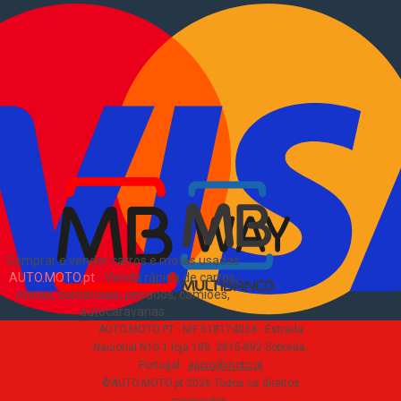
Comerciais usados
Vender comerciais
Informações
Como comprar e vender
?
Pacotes de anúncios
Verificar VIN e matrícula
Sitemap
Blog
Sobre Nós
EN
Comprar e vender carros e motas usadas
AUTO.MOTO.pt
-
Venda rápida de carros,
motas, comerciais, pesados, camiões,
autocaravanas
.
AUTO.MOTO.PT ·
NIF 518174034 ·
Estrada
Nacional N10-1 loja 189, 2815-892 Sobreda,
Portugal
·
apoio@moto.pt
©AUTO.MOTO.pt
2026
Todos os direitos