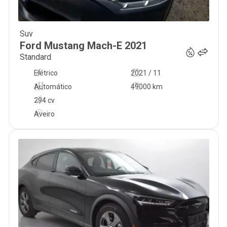
Suv
34 900
€
Ford
Mustang Mach-E
2021
Standard
Elétrico
2021 / 11
Automático
49000 km
294 cv
Aveiro