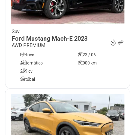
Suv
31 990
€
Ford
Mustang Mach-E
2023
AWD PREMIUM
Elétrico
2023 / 06
Automático
70000 km
269 cv
Setúbal