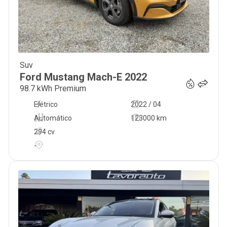
Suv
31 990
€
Ford
Mustang Mach-E
2022
98.7 kWh Premium
Elétrico
2022 / 04
Automático
123000 km
294 cv
-