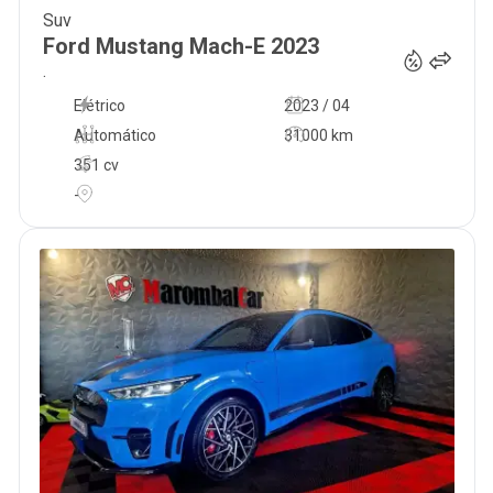
Suv
33 990
€
Ford
Mustang Mach-E
2023
.
Elétrico
2023 / 04
Automático
31000 km
351 cv
-