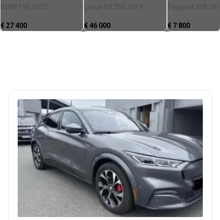
BMW 116 2022
Lexus RX 350 2019
Peugeot 208 20
€
27 400
€
46 000
€
7 800