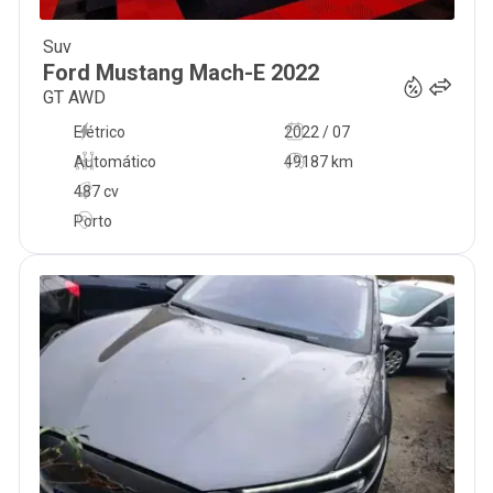
Suv
59 990
€
Ford
Mustang Mach-E
2022
GT AWD
Elétrico
2022 / 07
Automático
49187 km
487 cv
Porto