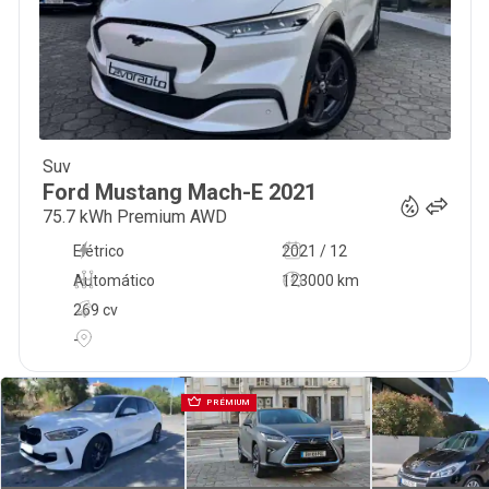
Suv
26 900
€
Ford
Mustang Mach-E
2021
75.7 kWh Premium AWD
Elétrico
2021 / 12
Automático
123000 km
269 cv
-
PRÉMIUM