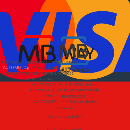
Como comprar e vender
?
Pacotes de anúncios
Verificar VIN e matrícula
Sitemap
Blog
Sobre Nós
EN
Comprar e vender carros e motas usadas
AUTO.MOTO.pt
-
Venda rápida de carros,
motas, comerciais, pesados, camiões,
autocaravanas
.
AUTO.MOTO.PT ·
NIF 518174034 ·
Estrada
Nacional N10-1 loja 189, 2815-892 Sobreda,
Portugal
·
apoio@moto.pt
©AUTO.MOTO.pt
2026
Todos os direitos
reservados
.
Termos e Condições
Livro de Reclamações