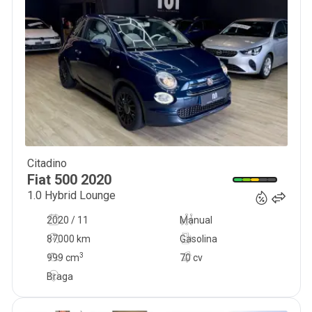
Citadino
10 470
€
Fiat
500
2020
1.0 Hybrid Lounge
2020 / 11
Manual
87000 km
Gasolina
3
999
cm
70 cv
Braga