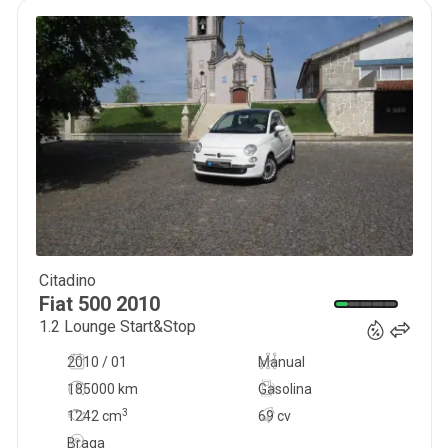
Citadino
6 990
€
Fiat
500
2010
1.2 Lounge Start&Stop
2010 / 01
Manual
185000 km
Gasolina
3
1242
cm
69 cv
Braga