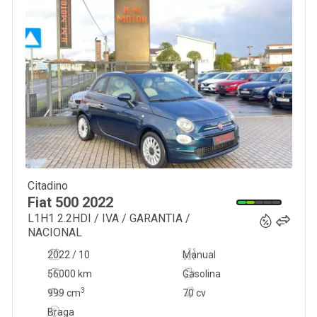
Citadino
13 900
€
Fiat
500
2022
L1H1 2.2HDI / IVA / GARANTIA /
NACIONAL
2022 / 10
Manual
56000 km
Gasolina
3
999
cm
70 cv
Braga