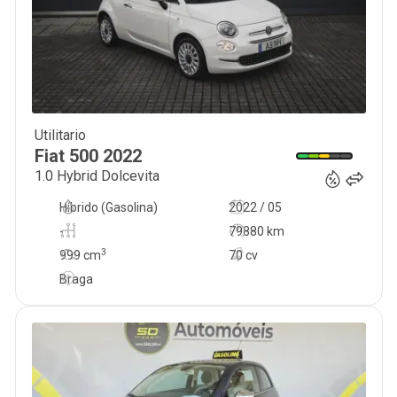
Utilitario
11 980
€
Fiat
500
2022
1.0 Hybrid Dolcevita
Híbrido (Gasolina)
2022 / 05
-
79880 km
3
999
cm
70 cv
Braga