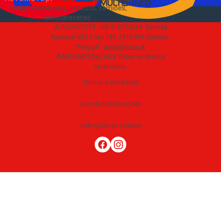
motas, comerciais, pesados, camiões,
autocaravanas
.
AUTO.MOTO.PT ·
NIF 518174034 ·
Estrada
Nacional N10-1 loja 189, 2815-892 Sobreda,
Portugal
·
apoio@moto.pt
©AUTO.MOTO.pt
2026
Todos os direitos
reservados
.
Termos e Condições
Livro de Reclamações
Definições de cookies