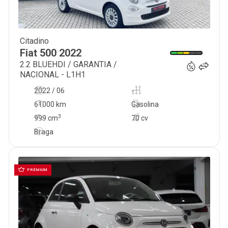
Citadino
13 900
€
Fiat
500
2022
2.2 BLUEHDI / GARANTIA /
NACIONAL - L1H1
2022 / 06
-
61000 km
Gasolina
3
999
cm
70 cv
Braga
PRÉMIUM