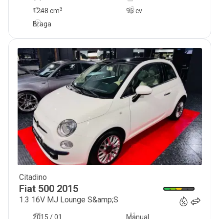
3
1248
cm
95 cv
Braga
Citadino
10 900
€
Fiat
500
2015
1.3 16V MJ Lounge S&amp;S
2015 / 01
Manual