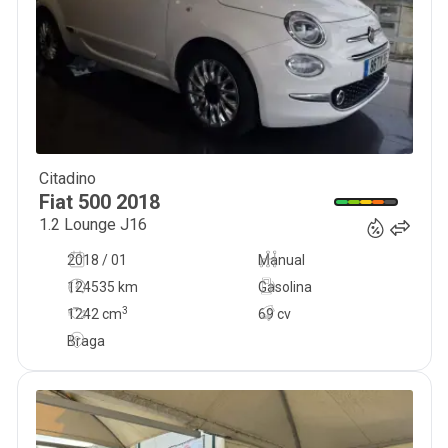
Citadino
8 500
€
Fiat
500
2018
1.2 Lounge J16
2018 / 01
Manual
124535 km
Gasolina
3
1242
cm
69 cv
Braga