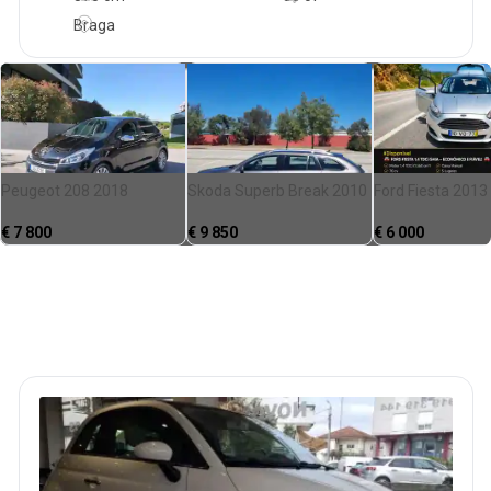
Braga
Peugeot 208 2018
Skoda Superb Break 2010
Ford Fiesta 2013
€
7 800
€
9 850
€
6 000