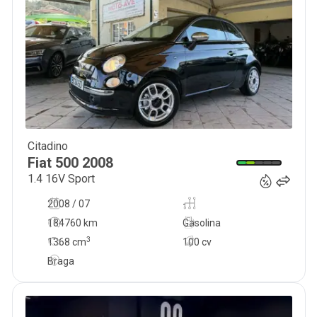
Citadino
6 750
€
Fiat
500
2008
1.4 16V Sport
2008 / 07
-
184760 km
Gasolina
3
1368
cm
100 cv
Braga