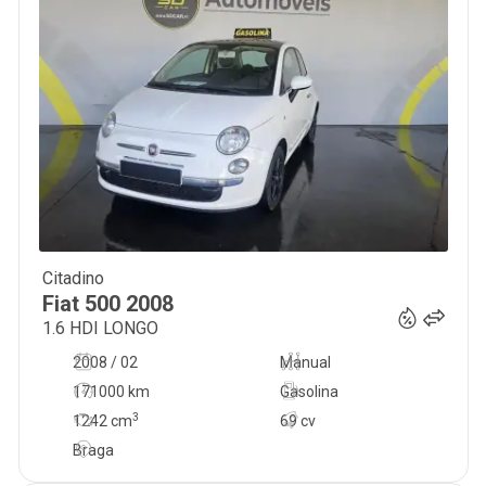
Citadino
6 250
€
Fiat
500
2008
1.6 HDI LONGO
2008 / 02
Manual
171000 km
Gasolina
3
1242
cm
69 cv
Braga