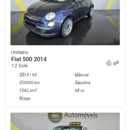
Utilitario
5 750
€
Fiat
500
2014
1.2 Sole
2014 / 04
Manual
213000 km
Gasolina
3
1242
cm
69 cv
Braga