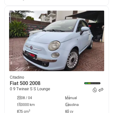
Citadino
6 500
€
Fiat
500
2008
0 9 Twinair S S Lounge
2008 / 04
Manual
150000 km
Gasolina
3
875
cm
85 cv