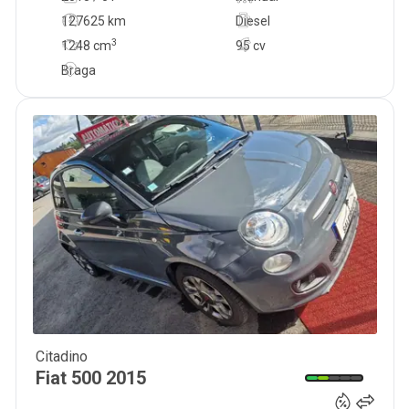
127625 km
Diesel
3
1248
cm
95 cv
Braga
Citadino
13 000
€
Fiat
500
2015