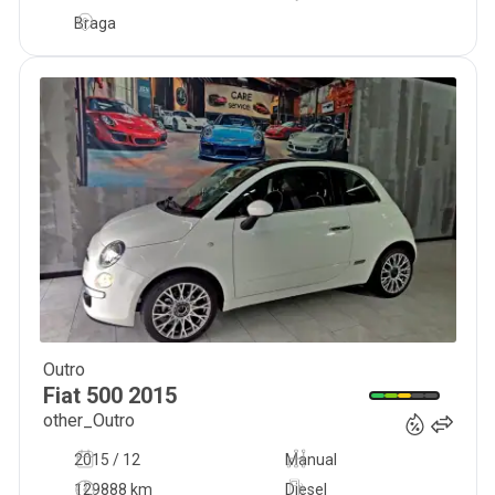
Braga
Outro
8 950
€
Fiat
500
2015
other_Outro
2015 / 12
Manual
129888 km
Diesel