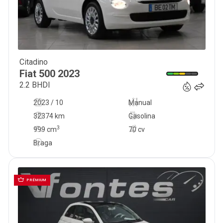
Citadino
12 900
€
Fiat
500
2023
2.2 BHDI
2023 / 10
Manual
32374 km
Gasolina
3
999
cm
70 cv
Braga
PRÉMIUM