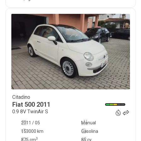
Citadino
6 500
€
Fiat
500
2011
0.9 8V TwinAir S
2011 / 05
Manual
153000 km
Gasolina
3
875
cm
85 cv