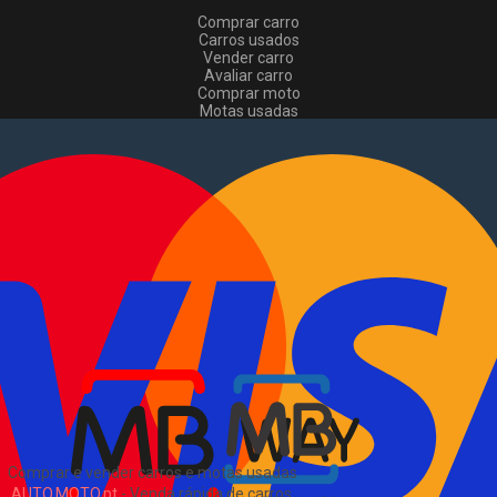
Comprar carro
Carros usados
Vender carro
Avaliar carro
Comprar moto
Motas usadas
Vender mota
Comprar comerciais
Comerciais usados
Vender comerciais
Informações
Como comprar e vender
?
Pacotes de anúncios
Verificar VIN e matrícula
Sitemap
Blog
Sobre Nós
EN
Comprar e vender carros e motas usadas
AUTO.MOTO.pt
-
Venda rápida de carros,