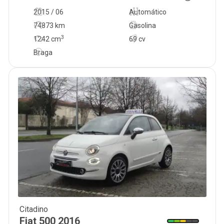
2015 / 06
Automático
74873 km
Gasolina
3
1242
cm
69 cv
Braga
Citadino
10 500
€
Fiat
500
2016