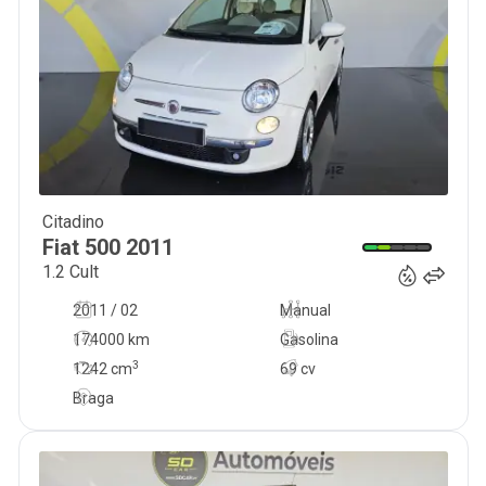
Citadino
6 750
€
Fiat
500
2011
1.2 Cult
2011 / 02
Manual
174000 km
Gasolina
3
1242
cm
69 cv
Braga