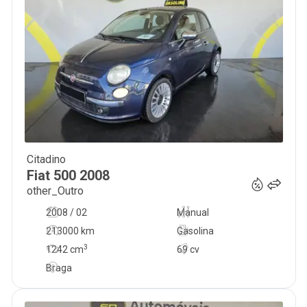
Citadino
5 750
€
Fiat
500
2008
other_Outro
2008 / 02
Manual
213000 km
Gasolina
3
1242
cm
69 cv
Braga