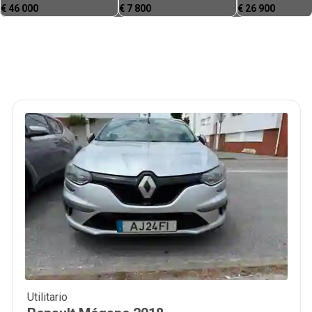
€
46 000
€
7 800
€
26 900
Utilitario
12 500
€