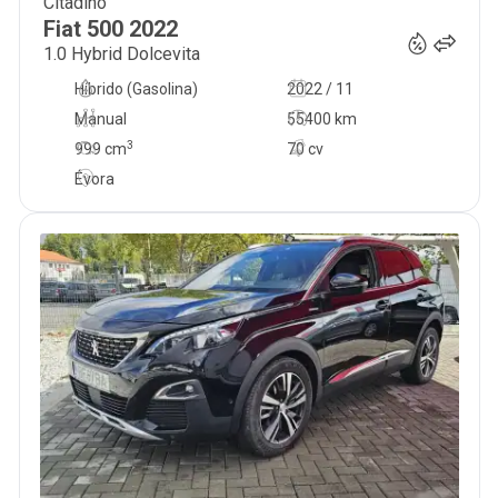
Citadino
13 500
€
Fiat
500
2022
1.0 Hybrid Dolcevita
Híbrido (Gasolina)
2022 / 11
Manual
55400 km
3
999
cm
70 cv
Évora