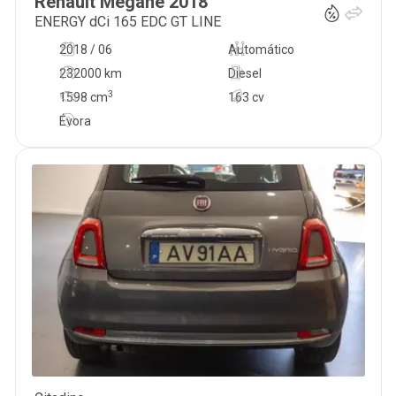
Renault
Mégane
2018
ENERGY dCi 165 EDC GT LINE
2018 / 06
Automático
232000 km
Diesel
3
1598
cm
163 cv
Évora