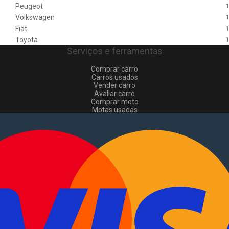
Peugeot
1
Volkswagen
1
Fiat
1
Toyota
1
Serviços e ferramentas
Comprar carro
Carros usados
Vender carro
Avaliar carro
Comprar moto
Motas usadas
Vender mota
Comprar comerciais
Comerciais usados
Vender comerciais
Informações
Como comprar e vender
?
Pacotes de anúncios
Verificar VIN e matrícula
Sitemap
Blog
Sobre Nós
EN