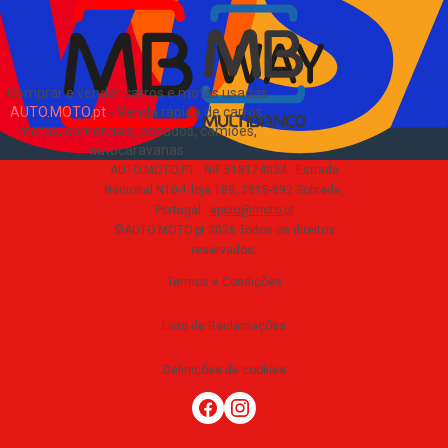
Comprar e vender carros e motas usadas
AUTO.MOTO.pt
-
Venda rápida de carros,
motas, comerciais, pesados, camiões,
autocaravanas
.
AUTO.MOTO.PT ·
NIF 518174034 ·
Estrada
Nacional N10-1 loja 189, 2815-892 Sobreda,
Portugal
·
apoio@moto.pt
©AUTO.MOTO.pt
2026
Todos os direitos
reservados
.
Termos e Condições
Livro de Reclamações
Definições de cookies