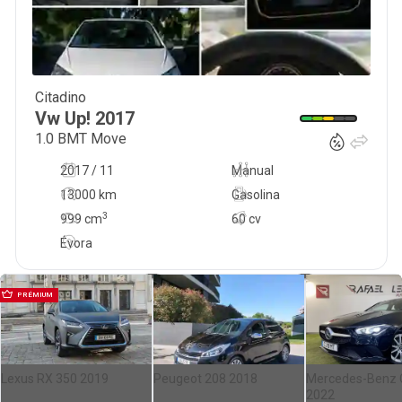
Citadino
10 000
€
Vw
Up!
2017
1.0 BMT Move
2017 / 11
Manual
13000 km
Gasolina
3
999
cm
60 cv
Évora
PRÉMIUM
Lexus RX 350 2019
Peugeot 208 2018
Mercedes-Benz 
2022