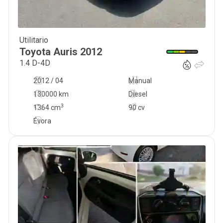
Utilitario
9 000
€
Toyota
Auris
2012
1.4 D-4D
2012 / 04
Manual
130000 km
Diesel
3
1364
cm
90 cv
Évora