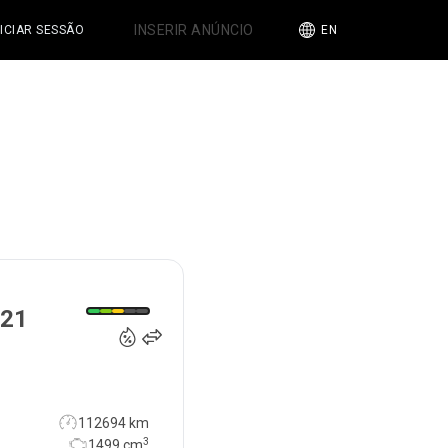
INSERIR ANÚNCIO
NICIAR SESSÃO
EN
27 900
€
21
112694 km
3
1499
cm