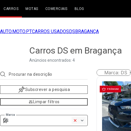
CARROS
MOTAS
COMERCIAIS
BLOG
AUTO.MOTO.PT
CARROS USADOS
DS
BRAGANÇA
Carros DS em Bragança
Anúncios encontrados: 4
Marca
:
DS
Subscrever a pesquisa
PRÉMIUM
Limpar filtros
Marca
DS
1