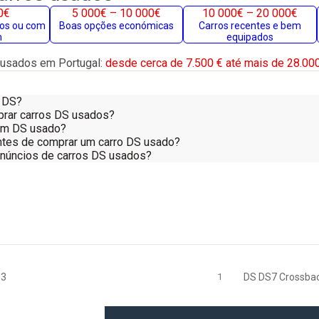
0€
5 000€ – 10 000€
10 000€ – 20 000€
gos ou com
Boas opções económicas
Carros recentes e bem
m
equipados
usados em Portugal:
desde cerca de 7.500 € até mais de 28.000
 DS?
prar carros DS usados?
um DS usado?
antes de comprar um carro DS usado?
anúncios de carros DS usados?
S3
1
DS DS7 Crossba