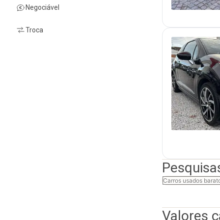
Negociável
Troca
Pesquisa
Carros usados barat
Valores 