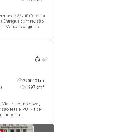
formance 27900 Garantia
da Entregue com revisão
es Manuais originais
9 500
€
220000 km
3
l)
1997
cm
ic Viatura como nova ,
ão feita e IPO , Kit de
mudados na...
M