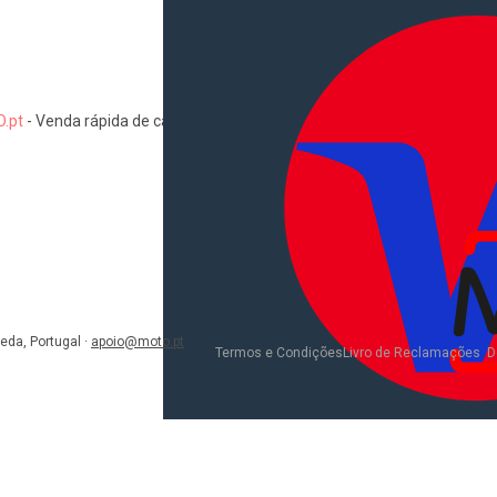
.pt
-
Venda rápida de carros, motas, comerciais, pesados, camiões, au
Informações
Como comprar e vender
Pacotes de anúncios
Verificar VIN e matrícula
Sitemap
Blog
eda, Portugal
·
apoio@moto.pt
D
Termos e Condições
Livro de Reclamações