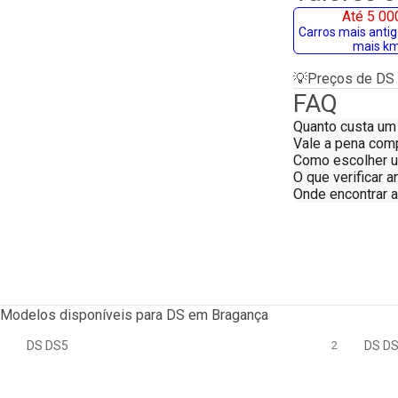
Até 5 00
Carros mais anti
mais k
💡
Preços de DS 
FAQ
Quanto custa um
Vale a pena com
Como escolher 
O que verificar 
Onde encontrar 
Modelos disponíveis para DS em Bragança
DS DS5
2
DS D