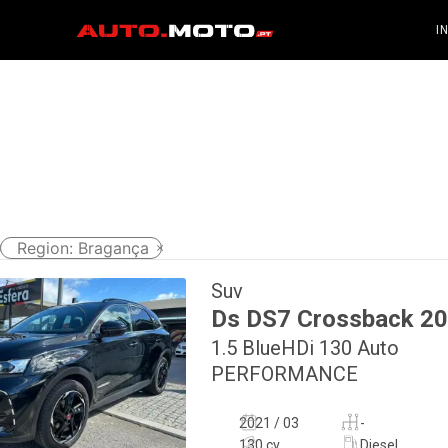
I
Region
:
Bragança
Suv
Ds
DS7 Crossback
20
1.5 BlueHDi 130 Auto
PERFORMANCE
2021 / 03
-
130 cv
Diesel