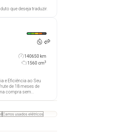
duto que deseja traduzir.
13 500
€
140650 km
3
1560
cm
ia e Eficiência ao Seu
frute de 18 meses de
uma compra sem...
el
Carros usados elétricos