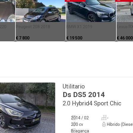
 220
Peugeot 208 2018
BMW X1 2019
Lexus R
€
7 800
€
19 500
€
46 000
Utilitario
Ds
DS5
2014
2.0 Hybrid4 Sport Chic
2014 / 02
-
200 cv
Híbrido (Diese
Bragança