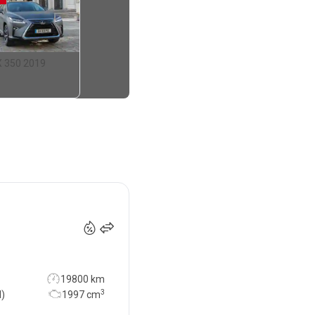
X 350 2019
10 900
€
19800 km
3
l)
1997
cm