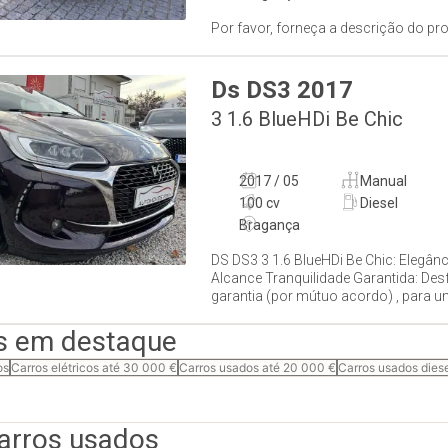
Por favor, forneça a descrição do pro
Ds
DS3
2017
3 1.6 BlueHDi Be Chic
2017 / 05
Manual
100 cv
Diesel
Bragança
DS DS3 3 1.6 BlueHDi Be Chic: Elegânc
Alcance Tranquilidade Garantida: Des
garantia (por mútuo acordo) , para 
s em destaque
os
Carros elétricos até 30 000 €
Carros usados até 20 000 €
Carros usados dies
carros usados