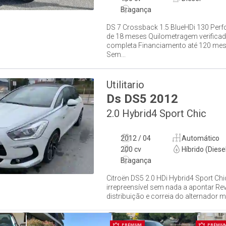
Bragança
DS 7 Crossback 1.5 BlueHDi 130 Per
de 18 meses Quilometragem verifica
completa Financiamento até 120 mes
Sem...
Utilitario
Ds
DS5
2012
2.0 Hybrid4 Sport Chic
2012 / 04
Automático
200 cv
Híbrido (Diese
Bragança
Citroën DS5 2.0 HDi Hybrid4 Sport Ch
irrepreensível sem nada a apontar Revis
distribuição e correia do alternador 
PRÉMIUM
PRÉMIU