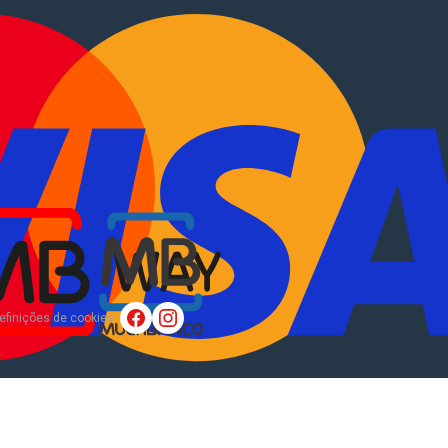
tocaravanas
.
EN
?
Sobre Nós
efinições de cookies