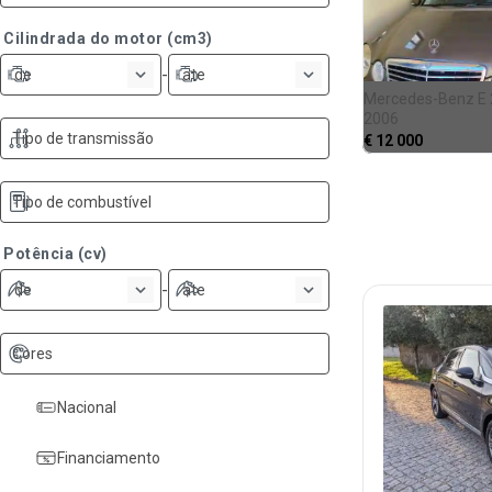
Cilindrada do motor (cm3)
-
de
ate
Mercedes-Benz E
2006
Tipo de transmissão
€
12 000
Tipo de combustível
Potência (cv)
-
de
ate
Cores
Nacional
Financiamento