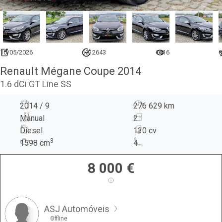
10/05/2026
6912643
1116
0
Renault Mégane Coupe 2014
1.6 dCi GT Line SS
2014 / 9
276 629 km
Manual
2
Diesel
130 cv
3
1598
cm
4
8 000
€
ASJ Automóveis
Offline