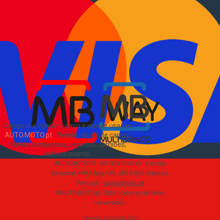
Informações
Como comprar e vender
?
Pacotes de anúncios
Verificar VIN e matrícula
Sitemap
Blog
Sobre Nós
EN
Comprar e vender carros e motas usadas
AUTO.MOTO.pt
-
Venda rápida de carros,
motas, comerciais, pesados, camiões,
autocaravanas
.
AUTO.MOTO.PT ·
NIF 518174034 ·
Estrada
Nacional N10-1 loja 189, 2815-892 Sobreda,
Portugal
·
apoio@moto.pt
©AUTO.MOTO.pt
2026
Todos os direitos
reservados
.
Termos e Condições