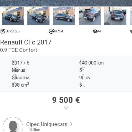
26/07/2025
6888754
9294
0
Renault Clio 2017
0.9 TCE Confort
2017 / 6
140 000 km
Manual
5
Gasolina
90 cv
3
898
cm
5
9 500
€
Cipec Uniquecars
Offline