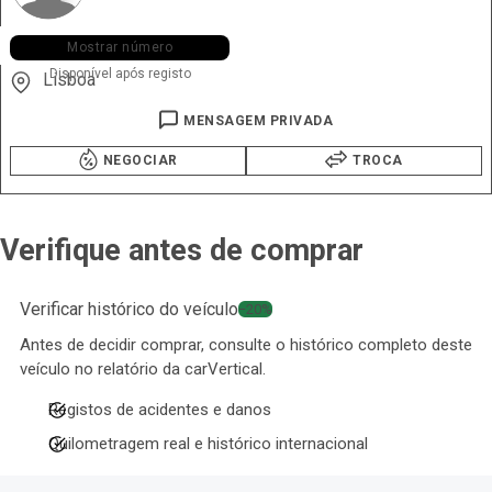
+351 918 ••• •63
Mostrar número
Disponível após registo
Lisboa
MENSAGEM PRIVADA
NEGOCIAR
TROCA
Verifique antes de comprar
Verificar histórico do veículo
−20%
Antes de decidir comprar, consulte o histórico completo deste
veículo no relatório da carVertical.
Registos de acidentes e danos
Quilometragem real e histórico internacional