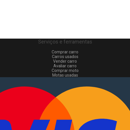
Serviços e ferramentas
Comprar carro
Carros usados
Vender carro
Avaliar carro
Comprar moto
Motas usadas
Vender mota
Comprar comerciais
Comerciais usados
Vender comerciais
Informações
Como comprar e vender
?
Pacotes de anúncios
Verificar VIN e matrícula
Sitemap
Blog