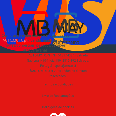
Sobre Nós
EN
Comprar e vender carros e motas usadas
AUTO.MOTO.pt
-
Venda rápida de carros,
motas, comerciais, pesados, camiões,
autocaravanas
.
AUTO.MOTO.PT ·
NIF 518174034 ·
Estrada
Nacional N10-1 loja 189, 2815-892 Sobreda,
Portugal
·
apoio@moto.pt
©AUTO.MOTO.pt
2026
Todos os direitos
reservados
.
Termos e Condições
Livro de Reclamações
Definições de cookies