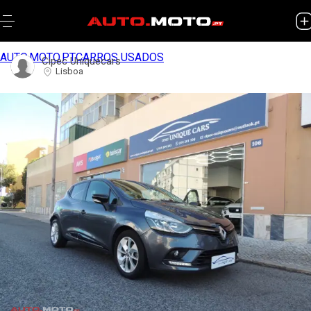
AUTO.MOTO.PT
CARROS USADOS
Cipec Uniquecars
Lisboa