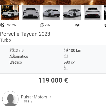
03/07/2026
6917959
282
0
Porsche Taycan 2023
Turbo
2023 / 9
19 100 km
Automático
4
Elétrico
680 cv
4
119 000
€
Pulsar Motors
Offline