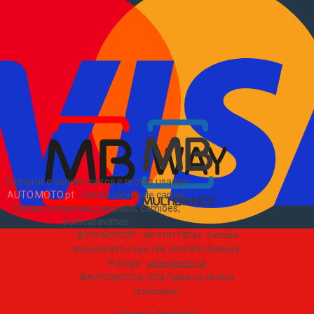
Informações
Como comprar e vender
?
Pacotes de anúncios
Verificar VIN e matrícula
Sitemap
Blog
Sobre Nós
EN
Comprar e vender carros e motas usadas
AUTO.MOTO.pt
-
Venda rápida de carros,
motas, comerciais, pesados, camiões,
autocaravanas
.
AUTO.MOTO.PT ·
NIF 518174034 ·
Estrada
Nacional N10-1 loja 189, 2815-892 Sobreda,
Portugal
·
apoio@moto.pt
©AUTO.MOTO.pt
2026
Todos os direitos
reservados
.