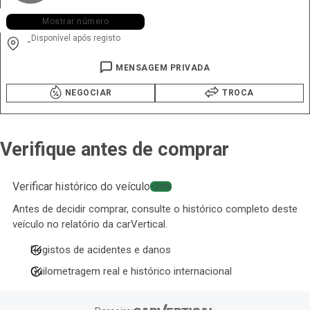
+351 926 ••• •94
Mostrar número
Disponível após registo
-
MENSAGEM PRIVADA
NEGOCIAR
TROCA
Verifique antes de comprar
Verificar histórico do veículo
−20%
Antes de decidir comprar, consulte o histórico completo deste
veículo no relatório da carVertical.
Registos de acidentes e danos
Quilometragem real e histórico internacional