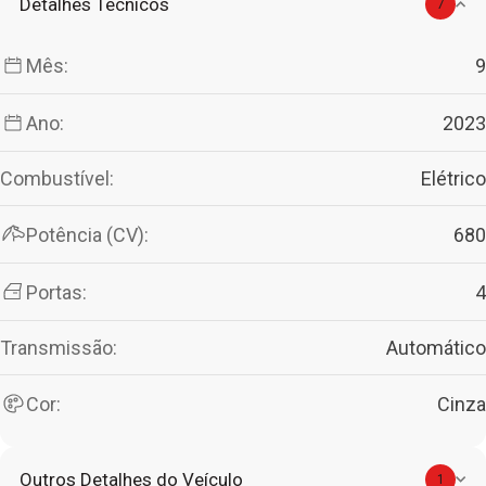
Detalhes Técnicos
7
Mês:
9
Ano:
2023
Combustível:
Elétrico
Potência (CV):
680
Portas:
4
Transmissão:
Automático
Cor:
Cinza
Outros Detalhes do Veículo
1