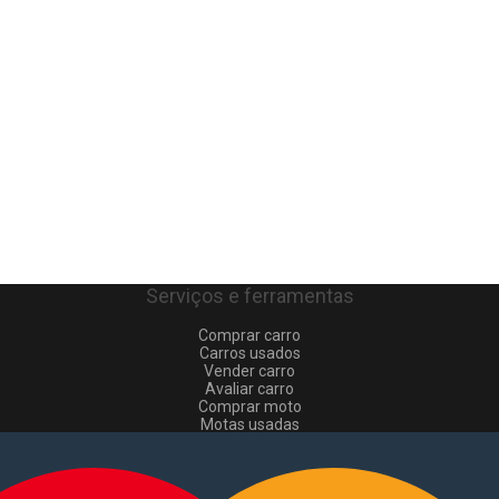
Serviços e ferramentas
Comprar carro
Carros usados
Vender carro
Avaliar carro
Comprar moto
Motas usadas
Vender mota
Comprar comerciais
Comerciais usados
Vender comerciais