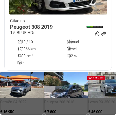
Citadino
13 900
€
Peugeot
308
2019
1.5 BLUE HDi
2019 / 10
Manual
123366 km
Diesel
3
1499
cm
102 cv
Faro
PRÉMIUM
Citroën C4 2022
Peugeot 208 2018
Lexus RX 350 20
€
16 950
€
7 800
€
46 000