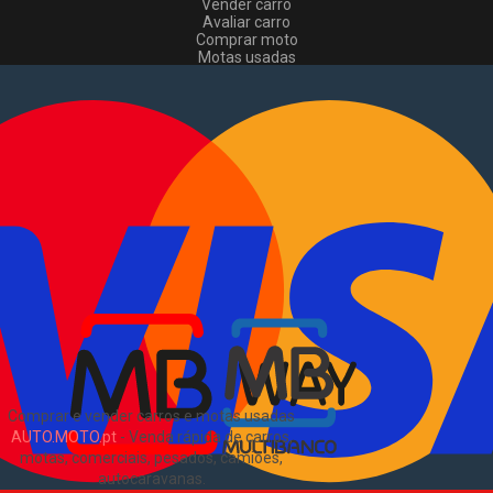
Vender carro
Avaliar carro
Comprar moto
Motas usadas
Vender mota
Comprar comerciais
Comerciais usados
Vender comerciais
Informações
Como comprar e vender
?
Pacotes de anúncios
Verificar VIN e matrícula
Sitemap
Blog
Sobre Nós
EN
Comprar e vender carros e motas usadas
AUTO.MOTO.pt
-
Venda rápida de carros,
motas, comerciais, pesados, camiões,
autocaravanas
.