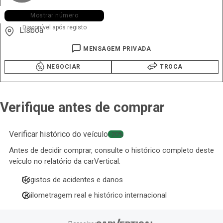
+351 917 ••• •66
Mostrar número
Disponível após registo
Lisboa
MENSAGEM PRIVADA
NEGOCIAR
TROCA
Verifique antes de comprar
Verificar histórico do veículo
−20%
Antes de decidir comprar, consulte o histórico completo deste
veículo no relatório da carVertical.
Registos de acidentes e danos
Quilometragem real e histórico internacional