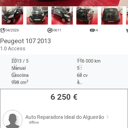
17/04/2026
6910611
3114
0
Peugeot 107 2013
1.0 Access
2013 / 5
116 000 km
Manual
5
Gasolina
68 cv
3
998
cm
4
6 250
€
Auto Reparadora Ideal do Algueirão
Offline