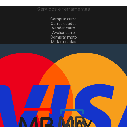
Serviços e ferramentas
Comprar carro
Carros usados
Vender carro
Avaliar carro
Comprar moto
Motas usadas
Vender mota
Comprar comerciais
Comerciais usados
Vender comerciais
Informações
Como comprar e vender
?
Pacotes de anúncios
Verificar VIN e matrícula
Sitemap
Blog
Sobre Nós
EN