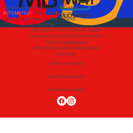
Comprar e vender carros e motas usadas
AUTO.MOTO.pt
-
Venda rápida de carros,
motas, comerciais, pesados, camiões,
autocaravanas
.
AUTO.MOTO.PT ·
NIF 518174034 ·
Estrada
Nacional N10-1 loja 189, 2815-892 Sobreda,
Portugal
·
apoio@moto.pt
©AUTO.MOTO.pt
2026
Todos os direitos
reservados
.
Termos e Condições
Livro de Reclamações
Definições de cookies