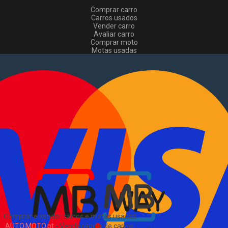
Comprar carro
Carros usados
Vender carro
Avaliar carro
Comprar moto
Motas usadas
Vender mota
Comprar comerciais
Comerciais usados
Vender comerciais
Informações
Como comprar e vender
?
Pacotes de anúncios
Verificar VIN e matrícula
Sitemap
Blog
Sobre Nós
EN
Comprar e vender carros e motas usadas
AUTO.MOTO.pt
-
Venda rápida de carros,