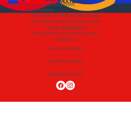
motas, comerciais, pesados, camiões,
autocaravanas
.
AUTO.MOTO.PT ·
NIF 518174034 ·
Estrada
Nacional N10-1 loja 189, 2815-892 Sobreda,
Portugal
·
apoio@moto.pt
©AUTO.MOTO.pt
2026
Todos os direitos
reservados
.
Termos e Condições
Livro de Reclamações
Definições de cookies