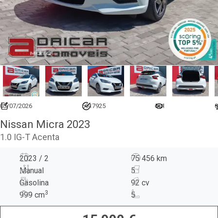
03/07/2026
6917925
501
0
Nissan Micra 2023
1.0 IG-T Acenta
2023 / 2
75 456 km
Manual
5
Gasolina
92 cv
3
999
cm
5