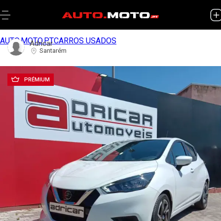
AUTO.MOTO.PT
CARROS USADOS
Adricar
Santarém
PRÉMIUM