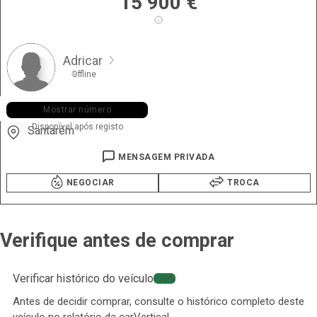
15 900
€
Adricar
Offline
+351 918 ••• •41
Mostrar número
Disponível após registo
Santarém
MENSAGEM PRIVADA
NEGOCIAR
TROCA
Verifique antes de comprar
Verificar histórico do veículo
−20%
Antes de decidir comprar, consulte o histórico completo deste