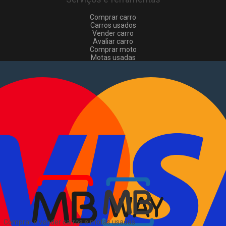
Comprar carro
Carros usados
Vender carro
Avaliar carro
Comprar moto
Motas usadas
Vender mota
Comprar comerciais
Comerciais usados
Vender comerciais
Informações
Como comprar e vender
?
Pacotes de anúncios
Verificar VIN e matrícula
Sitemap
Blog
Sobre Nós
EN
Comprar e vender carros e motas usadas