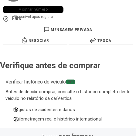
+351 965 ••• •74
Mostrar número
Disponível após registo
Faro
MENSAGEM PRIVADA
NEGOCIAR
TROCA
Verifique antes de comprar
Verificar histórico do veículo
−20%
Antes de decidir comprar, consulte o histórico completo deste
veículo no relatório da carVertical.
Registos de acidentes e danos
Quilometragem real e histórico internacional