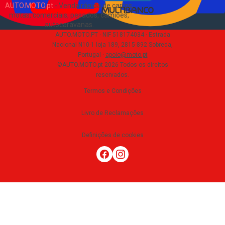
AUTO.MOTO.pt
-
Venda rápida de carros,
motas, comerciais, pesados, camiões,
autocaravanas
.
AUTO.MOTO.PT ·
NIF 518174034 ·
Estrada
Nacional N10-1 loja 189, 2815-892 Sobreda,
Portugal
·
apoio@moto.pt
©AUTO.MOTO.pt
2026
Todos os direitos
reservados
.
Termos e Condições
Livro de Reclamações
Definições de cookies