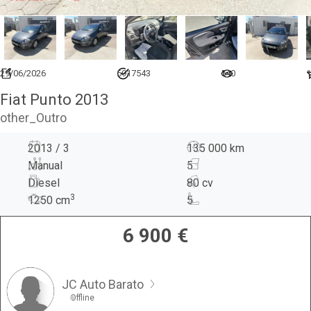
29/06/2026
6917543
540
1
Fiat Punto 2013
other_Outro
2013 / 3
135 000 km
Manual
5
Diesel
80 cv
3
1250
cm
5
6 900
€
JC Auto Barato
Offline