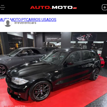
AUTO.MOTO.PT
CARROS USADOS
Irreverentcars