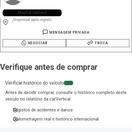
+351 916 ••• •80
Mostrar número
Disponível após registo
-
MENSAGEM PRIVADA
NEGOCIAR
TROCA
Verifique antes de comprar
Verificar histórico do veículo
−20%
Antes de decidir comprar, consulte o histórico completo deste
veículo no relatório da carVertical.
Registos de acidentes e danos
Quilometragem real e histórico internacional