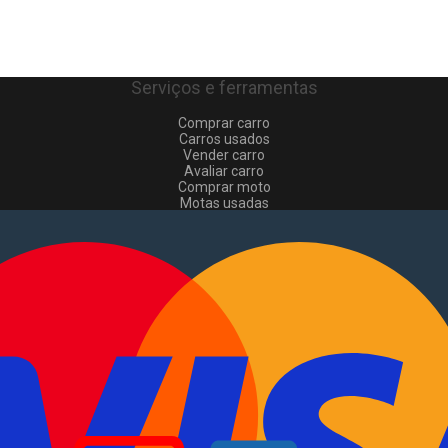
Serviços e ferramentas
Comprar carro
Carros usados
Vender carro
Avaliar carro
Comprar moto
Motas usadas
Vender mota
Comprar comerciais
Comerciais usados
Vender comerciais
Informações
Como comprar e vender
?
Pacotes de anúncios
Verificar VIN e matrícula
Sitemap
Blog
Sobre Nós
EN