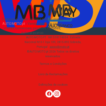
Comprar e vender carros e motas usadas
AUTO.MOTO.pt
-
Venda rápida de carros,
motas, comerciais, pesados, camiões,
autocaravanas
.
AUTO.MOTO.PT ·
NIF 518174034 ·
Estrada
Nacional N10-1 loja 189, 2815-892 Sobreda,
Portugal
·
apoio@moto.pt
©AUTO.MOTO.pt
2026
Todos os direitos
reservados
.
Termos e Condições
Livro de Reclamações
Definições de cookies