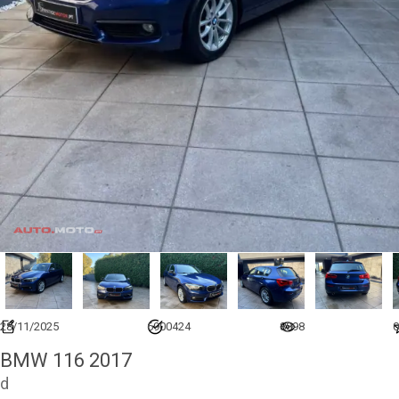
28/11/2025
6900424
8898
0
BMW 116 2017
d