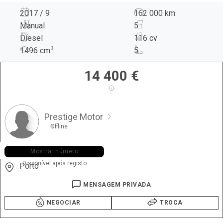
2017 / 9
162 000 km
Manual
5
Diesel
116 cv
3
1496
cm
5
14 400
€
Prestige Motor
Offline
+351 938 ••• •37
Mostrar número
Disponível após registo
Porto
MENSAGEM PRIVADA
NEGOCIAR
TROCA