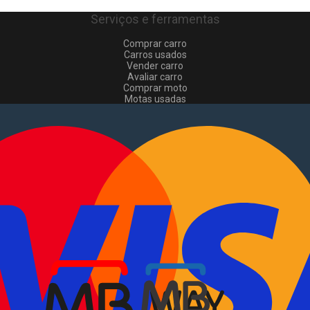
Serviços e ferramentas
Comprar carro
Carros usados
Vender carro
Avaliar carro
Comprar moto
Motas usadas
Vender mota
Comprar comerciais
Comerciais usados
Vender comerciais
Informações
Como comprar e vender
?
Pacotes de anúncios
Verificar VIN e matrícula
Sitemap
Blog
Sobre Nós
EN