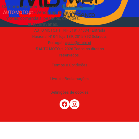
Comprar e vender carros e motas usadas
AUTO.MOTO.pt
-
Venda rápida de carros,
motas, comerciais, pesados, camiões,
autocaravanas
.
AUTO.MOTO.PT ·
NIF 518174034 ·
Estrada
Nacional N10-1 loja 189, 2815-892 Sobreda,
Portugal
·
apoio@moto.pt
©AUTO.MOTO.pt
2026
Todos os direitos
reservados
.
Termos e Condições
Livro de Reclamações
Definições de cookies