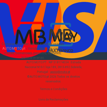
Verificar VIN e matrícula
Sitemap
Blog
Sobre Nós
EN
Comprar e vender carros e motas usadas
AUTO.MOTO.pt
-
Venda rápida de carros,
motas, comerciais, pesados, camiões,
autocaravanas
.
AUTO.MOTO.PT ·
NIF 518174034 ·
Estrada
Nacional N10-1 loja 189, 2815-892 Sobreda,
Portugal
·
apoio@moto.pt
©AUTO.MOTO.pt
2026
Todos os direitos
reservados
.
Termos e Condições
Livro de Reclamações