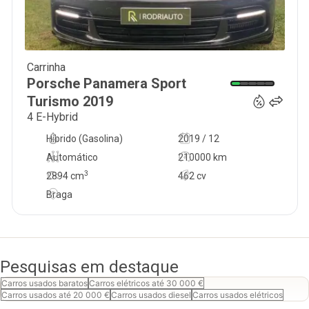
Carrinha
69 990
€
Porsche
Panamera Sport
Turismo
2019
4 E-Hybrid
Híbrido (Gasolina)
2019 / 12
Automático
210000 km
3
2894
cm
462 cv
Braga
Pesquisas em destaque
Carros usados baratos
Carros elétricos até 30 000 €
Carros usados até 20 000 €
Carros usados diesel
Carros usados elétricos