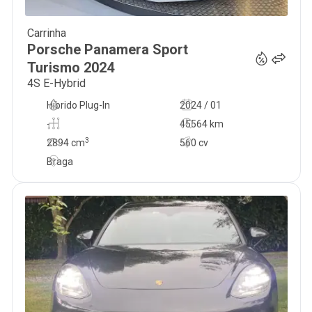
Carrinha
119 900
€
Porsche
Panamera Sport
Turismo
2024
4S E-Hybrid
Híbrido Plug-In
2024 / 01
-
45564 km
3
2894
cm
560 cv
Braga