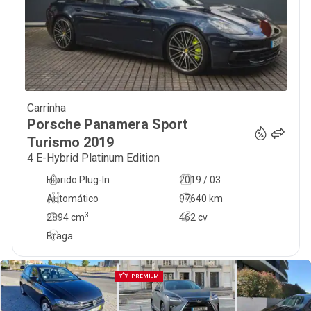
Carrinha
67 480
€
Porsche
Panamera Sport
Turismo
2019
4 E-Hybrid Platinum Edition
Híbrido Plug-In
2019 / 03
Automático
97640 km
3
2894
cm
462 cv
Braga
PRÉMIUM