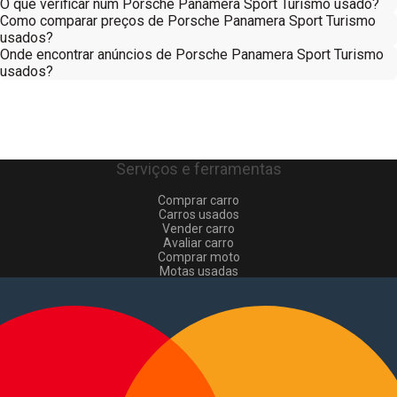
O que verificar num Porsche Panamera Sport Turismo usado?
Como comparar preços de Porsche Panamera Sport Turismo
usados?
Onde encontrar anúncios de Porsche Panamera Sport Turismo
usados?
Serviços e ferramentas
Comprar carro
Carros usados
Vender carro
Avaliar carro
Comprar moto
Motas usadas
Vender mota
Comprar comerciais
Comerciais usados
Vender comerciais
Informações
Como comprar e vender
?
Pacotes de anúncios