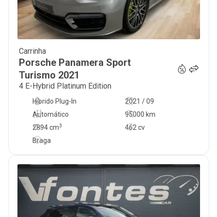
Carrinha
79 800
€
Porsche
Panamera Sport
Turismo
2021
4 E-Hybrid Platinum Edition
Híbrido Plug-In
2021 / 09
Automático
95000 km
3
2894
cm
462 cv
Braga