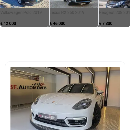
Volkswagen Polo 2019
Lexus RX 350 2019
Peugeot 208 20
€
12 000
€
46 000
€
7 800