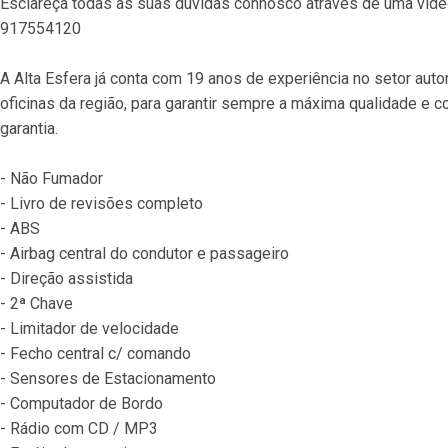
Esclareça todas as suas dúvidas connosco através de uma vid
917554120
A Alta Esfera já conta com 19 anos de experiência no setor aut
oficinas da região, para garantir sempre a máxima qualidade e co
garantia.
- Não Fumador
- Livro de revisões completo
- ABS
- Airbag central do condutor e passageiro
- Direção assistida
- 2ª Chave
- Limitador de velocidade
- Fecho central c/ comando
- Sensores de Estacionamento
- Computador de Bordo
- Rádio com CD / MP3