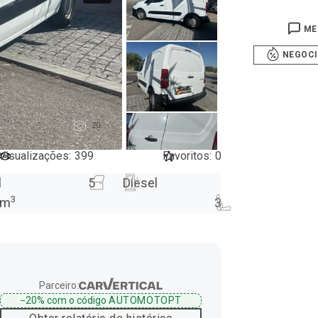
ME
NEGOC
20
Visualizações
:
399
Favoritos
:
0
l
5
Diesel
3
m
3
Parceiro:
−20%
com o código
AUTOMOTOPT