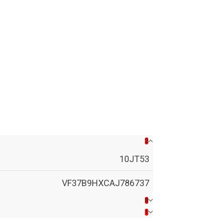
2
10JT53
VF37B9HXCAJ786737
8
1