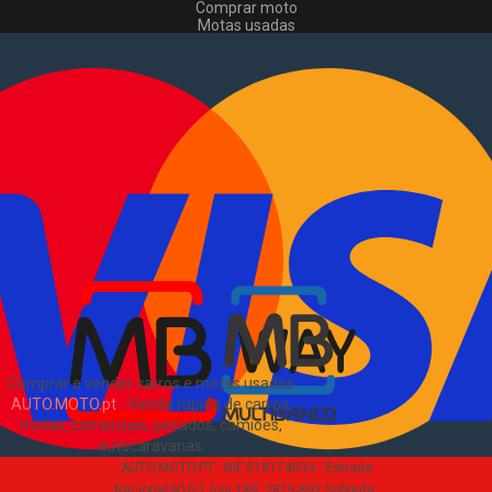
Comprar moto
Motas usadas
Vender mota
Comprar comerciais
Comerciais usados
Vender comerciais
Informações
Como comprar e vender
?
Pacotes de anúncios
Verificar VIN e matrícula
Sitemap
Blog
Sobre Nós
EN
Comprar e vender carros e motas usadas
AUTO.MOTO.pt
-
Venda rápida de carros,
motas, comerciais, pesados, camiões,
autocaravanas
.
AUTO.MOTO.PT ·
NIF 518174034 ·
Estrada
Nacional N10-1 loja 189, 2815-892 Sobreda,