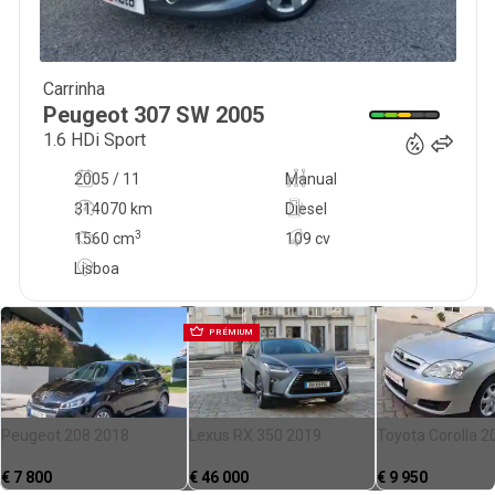
Carrinha
3 490
€
Peugeot
307 SW
2005
1.6 HDi Sport
2005 / 11
Manual
314070 km
Diesel
3
1560
cm
109 cv
Lisboa
PRÉMIUM
Peugeot 208 2018
Lexus RX 350 2019
Toyota Corolla 2
€
7 800
€
46 000
€
9 950