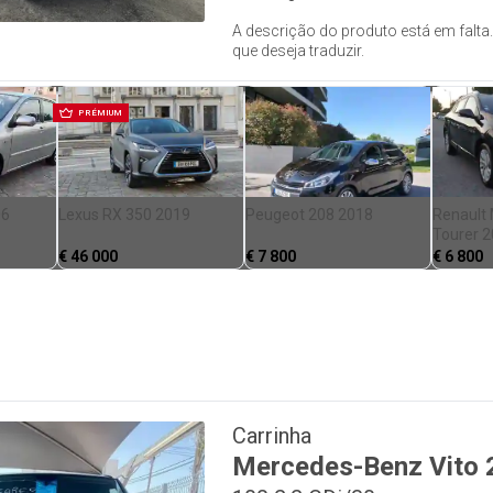
A descrição do produto está em falta.
que deseja traduzir.
PRÉMIUM
06
Lexus RX 350 2019
Peugeot 208 2018
Renault
Tourer 
€
46 000
€
7 800
€
6 800
Carrinha
Mercedes-Benz
Vito