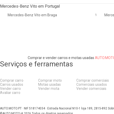
Mercedes-Benz Vito em Portugal
Mercedes-Benz Vito em Braga
1
Merce
Comprar e vender carros e motas usadas
AUTO.MOTO
Serviços e ferramentas
Comprar carro
Comprar moto
Comprar comerciais
Carros usados
Motas usadas
Comerciais usados
Vender carro
Vender mota
Vender comerciais
Avaliar carro
AUTO.MOTO.PT ·
NIF 518174034 ·
Estrada Nacional N10-1 loja 189, 2815-892 Sobr
©AUTO.MOTO.pt
2026
Todos os direitos reservados
.