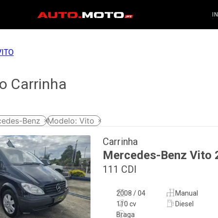
I
VITO
o Carrinha
cedes-Benz
Modelo
:
Vito
Carrinha
Mercedes-Benz
Vito
111 CDI
2008 / 04
Manual
110 cv
Diesel
Braga