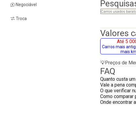
Pesquisa
Negociável
Carros usados barat
Troca
Valores 
Até 5 00
Carros mais anti
mais k
💡
Preços de Mer
FAQ
Quanto custa um
Vale a pena com
O que verificar
Como comparar 
Onde encontrar 