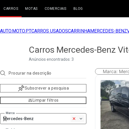
CARROS
MOTAS
COMERCIAIS
BLOG
AUTO.MOTO.PT
CARROS USADOS
CARRINHA
MERCEDES-BENZ
Carros Mercedes-Benz Vit
Anúncios encontrados: 3
Marca
:
Mer
Subscrever a pesquisa
Limpar filtros
Marca
Mercedes-Benz
1