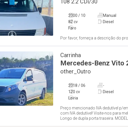
108 2.2 CDi/30
2000 / 10
Manual
82 cv
Diesel
Faro
Por favor, forneça a descrição do pr
Carrinha
Mercedes-Benz
Vito
other_Outro
2018 / 06
-
120 cv
Diesel
Leiria
Preço mencionado IVA dedutível p/em
com IVA dedutível! Visite-nos para me
Longo de dupla porta traseira. MODEL