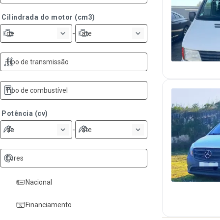
Cilindrada do motor (cm3)
-
de
ate
Tipo de transmissão
Tipo de combustível
Potência (cv)
-
de
ate
Cores
Nacional
Financiamento