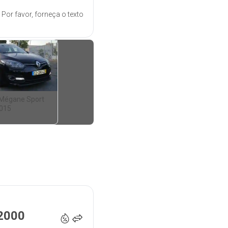
 Por favor, forneça o texto
 Mégane Sport
2015
3 900
€
2000