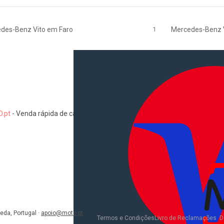
des-Benz Vito em Faro
1
Mercedes-Benz V
.pt
-
Venda rápida de carros, motas, comerciais, pesados, camiões, au
Informações
Como comprar e vender
Pacotes de anúncios
Verificar VIN e matrícula
Sitemap
Blog
eda, Portugal
·
apoio@moto.pt
D
Termos e Condições
Livro de Reclamações