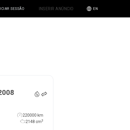
INSERIR ANÚNCIO
NICIAR SESSÃO
EN
8 750
€
2008
220000 km
3
2148
cm