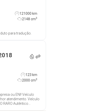
121000 km
3
2148
cm
oduto para tradução.
12 000
€
2018
123 km
3
2000
cm
presa ou ENI! Veículo
lhor atendimento. Veículo
O RARO Autêntico...