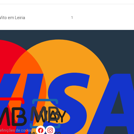
ito em Leiria
1
tocaravanas
.
EN
?
Sobre Nós
efinições de cookies