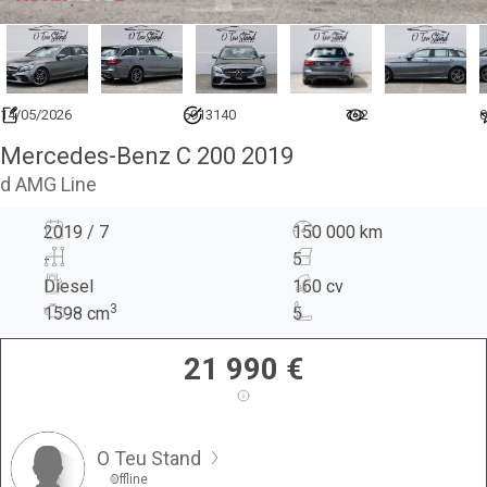
14/05/2026
6913140
792
0
Mercedes-Benz C 200 2019
d AMG Line
2019 / 7
150 000 km
-
5
Diesel
160 cv
3
1598
cm
5
21 990
€
O Teu Stand
Offline