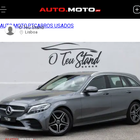
AUTO.MOTO.PT
CARROS USADOS
O Teu Stand
Lisboa