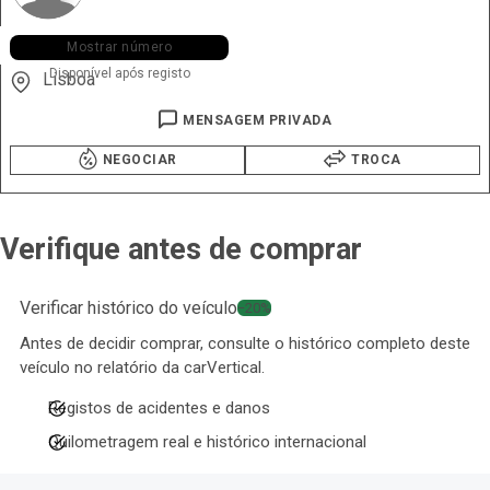
+351 931 ••• •20
Mostrar número
Disponível após registo
Lisboa
MENSAGEM PRIVADA
NEGOCIAR
TROCA
Verifique antes de comprar
Verificar histórico do veículo
−20%
Antes de decidir comprar, consulte o histórico completo deste
veículo no relatório da carVertical.
Registos de acidentes e danos
Quilometragem real e histórico internacional