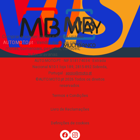
EN
Comprar e vender carros e motas usadas
AUTO.MOTO.pt
-
Venda rápida de carros,
motas, comerciais, pesados, camiões,
autocaravanas
.
AUTO.MOTO.PT ·
NIF 518174034 ·
Estrada
Nacional N10-1 loja 189, 2815-892 Sobreda,
Portugal
·
apoio@moto.pt
©AUTO.MOTO.pt
2026
Todos os direitos
reservados
.
Termos e Condições
Livro de Reclamações
Definições de cookies