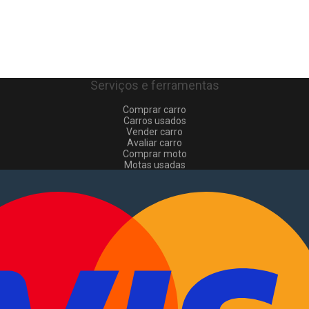
Serviços e ferramentas
Comprar carro
Carros usados
Vender carro
Avaliar carro
Comprar moto
Motas usadas
Vender mota
Comprar comerciais
Comerciais usados
Vender comerciais
Informações
Como comprar e vender
?
Pacotes de anúncios
Verificar VIN e matrícula
Sitemap
Blog
Sobre Nós