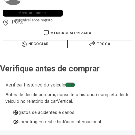
+351 917 ••• •58
Mostrar número
Disponível após registo
Porto
MENSAGEM PRIVADA
NEGOCIAR
TROCA
Verifique antes de comprar
Verificar histórico do veículo
−20%
Antes de decidir comprar, consulte o histórico completo deste
veículo no relatório da carVertical.
Registos de acidentes e danos
Quilometragem real e histórico internacional