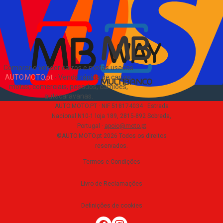
Sobre Nós
EN
Comprar e vender carros e motas usadas
AUTO.MOTO.pt
-
Venda rápida de carros,
motas, comerciais, pesados, camiões,
autocaravanas
.
AUTO.MOTO.PT ·
NIF 518174034 ·
Estrada
Nacional N10-1 loja 189, 2815-892 Sobreda,
Portugal
·
apoio@moto.pt
©AUTO.MOTO.pt
2026
Todos os direitos
reservados
.
Termos e Condições
Livro de Reclamações
Definições de cookies