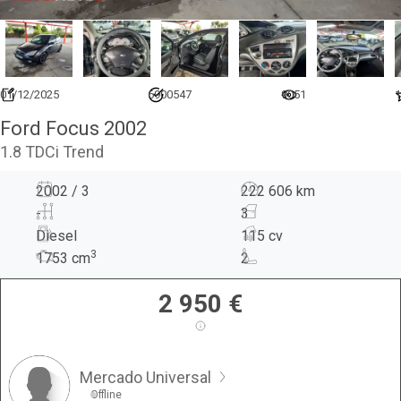
01/12/2025
6900547
9051
1
Ford Focus 2002
1.8 TDCi Trend
2002 / 3
222 606 km
-
3
Diesel
115 cv
3
1753
cm
2
2 950
€
Mercado Universal
Offline