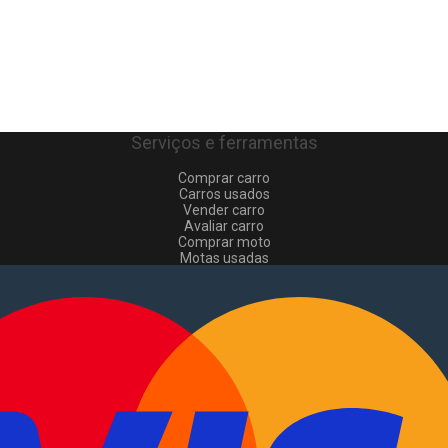
Serviços e ferramentas
Comprar carro
Carros usados
Vender carro
Avaliar carro
Comprar moto
Motas usadas
Vender mota
Comprar comerciais
Comerciais usados
Vender comerciais
Informações
Como comprar e vender
?
Pacotes de anúncios
Verificar VIN e matrícula
Sitemap
Blog