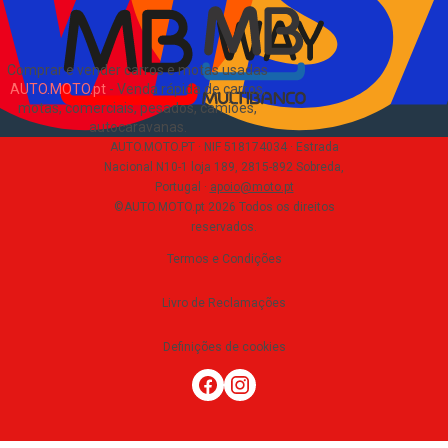
Comprar e vender carros e motas usadas
AUTO.MOTO.pt
-
Venda rápida de carros,
motas, comerciais, pesados, camiões,
autocaravanas
.
AUTO.MOTO.PT ·
NIF 518174034 ·
Estrada
Nacional N10-1 loja 189, 2815-892 Sobreda,
Portugal
·
apoio@moto.pt
©AUTO.MOTO.pt
2026
Todos os direitos
reservados
.
Termos e Condições
Livro de Reclamações
Definições de cookies