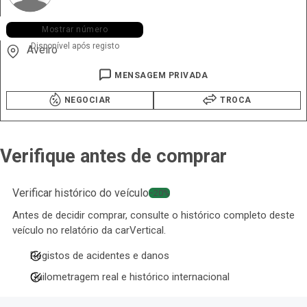
+351 926 ••• •50
Mostrar número
Disponível após registo
Aveiro
MENSAGEM PRIVADA
NEGOCIAR
TROCA
Verifique antes de comprar
Verificar histórico do veículo
−20%
Antes de decidir comprar, consulte o histórico completo deste
veículo no relatório da carVertical.
Registos de acidentes e danos
Quilometragem real e histórico internacional