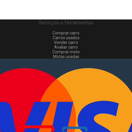
Serviços e ferramentas
Comprar carro
Carros usados
Vender carro
Avaliar carro
Comprar moto
Motas usadas
Vender mota
Comprar comerciais
Comerciais usados
Vender comerciais
Informações
Como comprar e vender
?
Pacotes de anúncios
Verificar VIN e matrícula
Sitemap
Blog
Sobre Nós
EN