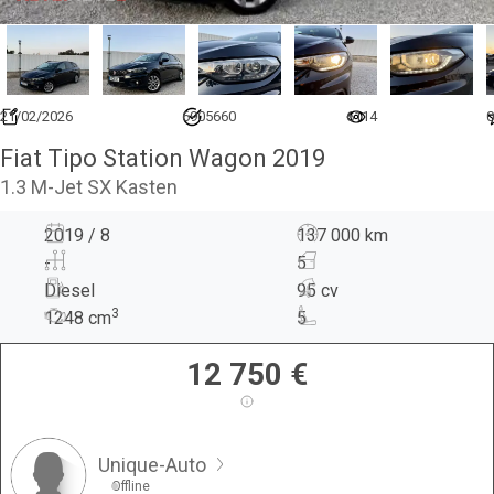
21/02/2026
6905660
6114
0
Fiat Tipo Station Wagon 2019
1.3 M-Jet SX Kasten
2019 / 8
137 000 km
-
5
Diesel
95 cv
3
1248
cm
5
12 750
€
Unique-Auto
Offline