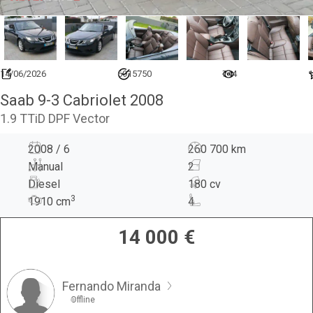
14/06/2026
6915750
744
1
Saab 9-3 Cabriolet 2008
1.9 TTiD DPF Vector
2008 / 6
260 700 km
Manual
2
Diesel
180 cv
3
1910
cm
4
14 000
€
Fernando Miranda
Offline