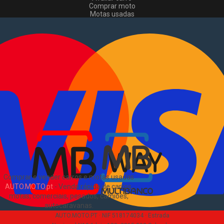
Comprar moto
Motas usadas
Vender mota
Comprar comerciais
Comerciais usados
Vender comerciais
Informações
Como comprar e vender
?
Pacotes de anúncios
Verificar VIN e matrícula
Sitemap
Blog
Sobre Nós
EN
Comprar e vender carros e motas usadas
AUTO.MOTO.pt
-
Venda rápida de carros,
motas, comerciais, pesados, camiões,
autocaravanas
.
AUTO.MOTO.PT ·
NIF 518174034 ·
Estrada