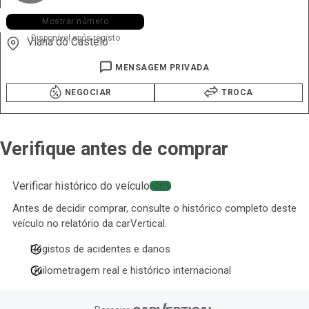
+351 916 ••• •24
Mostrar número
Disponível após registo
Viana do Castelo
MENSAGEM PRIVADA
NEGOCIAR
TROCA
Verifique antes de comprar
Verificar histórico do veículo
−20%
Antes de decidir comprar, consulte o histórico completo deste
veículo no relatório da carVertical.
Registos de acidentes e danos
Quilometragem real e histórico internacional