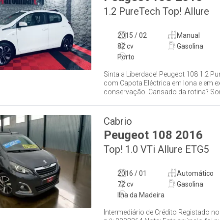
1.2 PureTech Top! Allure
2015 / 02
Manual
82 cv
Gasolina
Porto
Sinta a Liberdade! Peugeot 108 1.2 P
com Capota Eléctrica em lona e em e
conservação. Cansado da rotina? So
Cabrio
Peugeot
108
2016
Top! 1.0 VTi Allure ETG5
2016 / 01
Automático
72 cv
Gasolina
Ilha da Madeira
Intermediário de Crédito Registado n