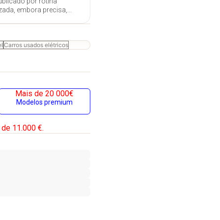
ublicado por rotina
zada, embora precisa,...
el
Carros usados elétricos
Mais de 20 000€
Modelos premium
 de 11.000 €.