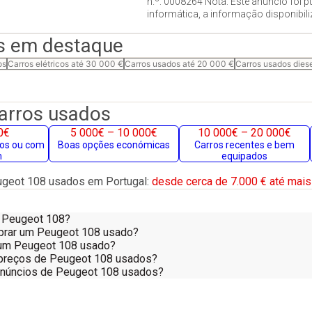
n.º: 0008264 Nota: Este anúncio foi p
informática, a informação disponibili
s em destaque
os
Carros elétricos até 30 000 €
Carros usados até 20 000 €
Carros usados dies
carros usados
0€
5 000€ – 10 000€
10 000€ – 20 000€
gos ou com
Boas opções económicas
Carros recentes e bem
m
equipados
geot 108 usados em Portugal:
desde cerca de 7.000 € até mais
 Peugeot 108?
prar um Peugeot 108 usado?
 num Peugeot 108 usado?
preços de Peugeot 108 usados?
anúncios de Peugeot 108 usados?