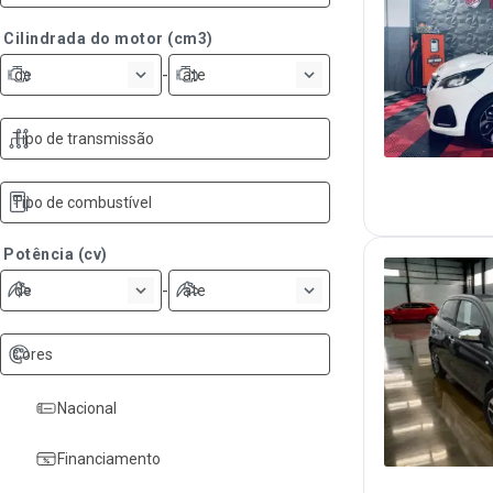
Cilindrada do motor (cm3)
-
de
ate
Tipo de transmissão
Tipo de combustível
Potência (cv)
-
de
ate
Cores
Nacional
Financiamento