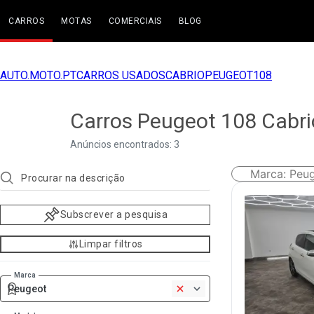
CARROS
MOTAS
COMERCIAIS
BLOG
AUTO.MOTO.PT
CARROS USADOS
CABRIO
PEUGEOT
108
Carros Peugeot 108 Cabri
Anúncios encontrados: 3
Marca
:
Peu
Subscrever a pesquisa
Limpar filtros
Marca
Peugeot
1