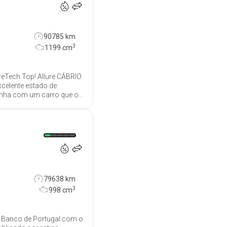
90785 km
3
1199
cm
ureTech Top! Allure CÁBRIO
xcelente estado de
nha com um carro que o...
10 990
€
79638 km
3
998
cm
o Banco de Portugal com o