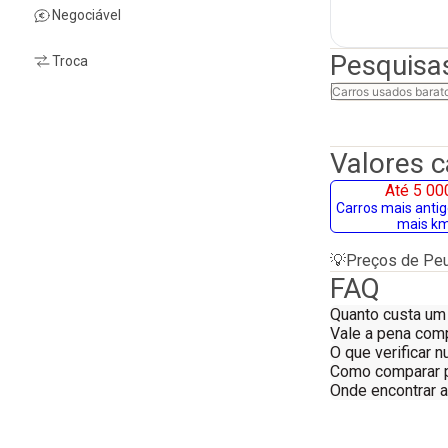
Negociável
Pesquisa
Troca
Carros usados barat
Valores 
Até 5 00
Carros mais anti
mais k
💡
Preços de Peu
FAQ
Quanto custa um
Vale a pena com
O que verificar
Como comparar 
Onde encontrar 