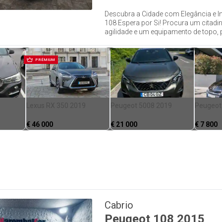
Descubra a Cidade com Elegância e In
108 Espera por Si! Procura um citadi
agilidade e um equipamento de topo, p
PRÉMIUM
Lexus RX 350 2019
Peugeot 5008 2019
Peugeot
€
46 000
€
21 000
€
7 800
Cabrio
Peugeot
108
2015