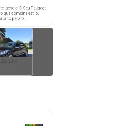
teligência: O Seu Peugeot
no que combine estilo,
ronto para o...
 208 2018
8 990
€