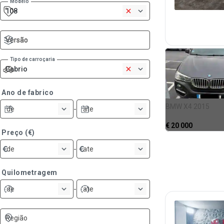
Modelo
108
1
Versão
Versão
Tipo de carroçaria
Cabrio
1
Ano de fabrico
BMW X4 2015
-
de
ate
€
20 000
Preço (€)
-
de
ate
Quilometragem
-
de
ate
Região