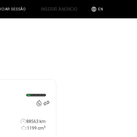
INSERIR ANÚNCIO
NICIAR SESSÃO
EN
8 650
€
88563 km
3
1199
cm