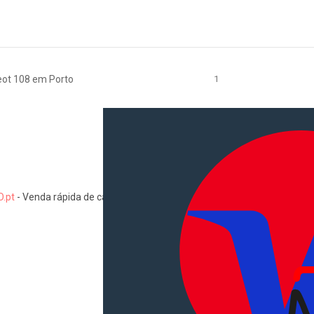
ot 108 em Porto
1
.pt
-
Venda rápida de carros, motas, comerciais, pesados, camiões, au
Informações
Como comprar e vender
Pacotes de anúncios
Verificar VIN e matrícula
Sitemap
Blog