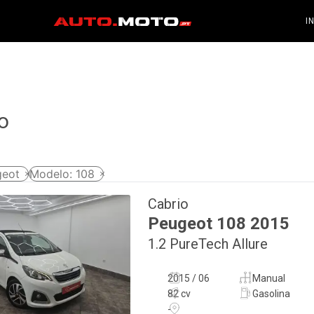
I
o
geot
Modelo
:
108
Cabrio
Peugeot
108
2015
1.2 PureTech Allure
2015 / 06
Manual
82 cv
Gasolina
-