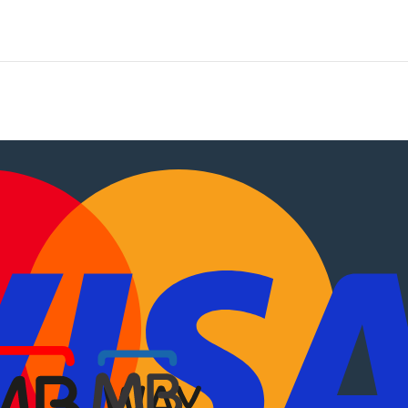
tocaravanas
.
EN
?
Sobre Nós