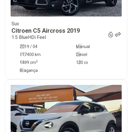
Suv
18 500
€
Citroen
C5 Aircross
2019
1.5 BlueHDi Feel
2019 / 04
Manual
117400 km
Diesel
3
1499
cm
130 cv
Bragança