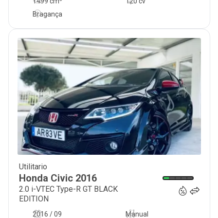
1499
cm
120 cv
Bragança
Utilitario
37 750
€
Honda
Civic
2016
2.0 i-VTEC Type-R GT BLACK
EDITION
2016 / 09
Manual