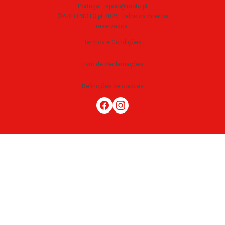
Portugal
·
apoio@moto.pt
©AUTO.MOTO.pt
2026
Todos os direitos
reservados
.
Termos e Condições
Livro de Reclamações
Definições de cookies