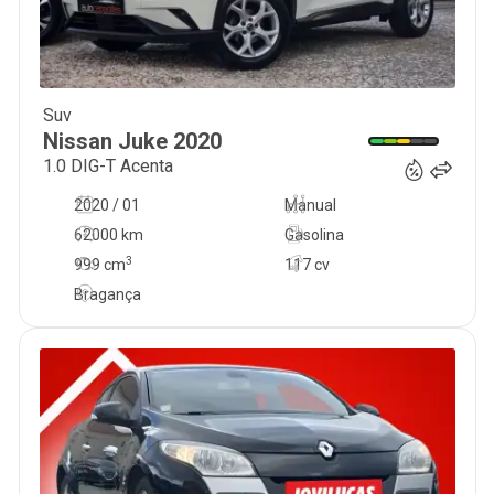
Suv
18 500
€
Nissan
Juke
2020
1.0 DIG-T Acenta
2020 / 01
Manual
62000 km
Gasolina
3
999
cm
117 cv
Bragança