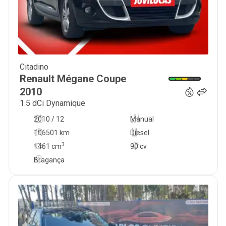
Citadino
9 950
€
Renault
Mégane Coupe
2010
1.5 dCi Dynamique
2010 / 12
Manual
106501 km
Diesel
3
1461
cm
90 cv
Bragança