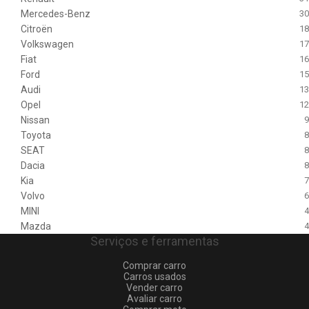
Mercedes-Benz
30
Citroën
18
Volkswagen
17
Fiat
16
Ford
15
Audi
13
Opel
12
Nissan
9
Toyota
8
SEAT
8
Dacia
8
Kia
7
Volvo
6
MINI
4
Mazda
4
Serviços e ferramentas
Comprar carro
Carros usados
Vender carro
Avaliar carro