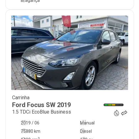
Bragança
Carrinha
16 990
€
Ford
Focus SW
2019
1.5 TDCi EcoBlue Business
2019 / 06
Manual
75880 km
Diesel
3