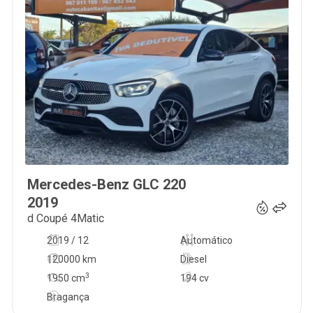
Mercedes-Benz
GLC 220
48 500
€
2019
d Coupé 4Matic
2019 / 12
Automático
120000 km
Diesel
3
1950
cm
194 cv
Bragança