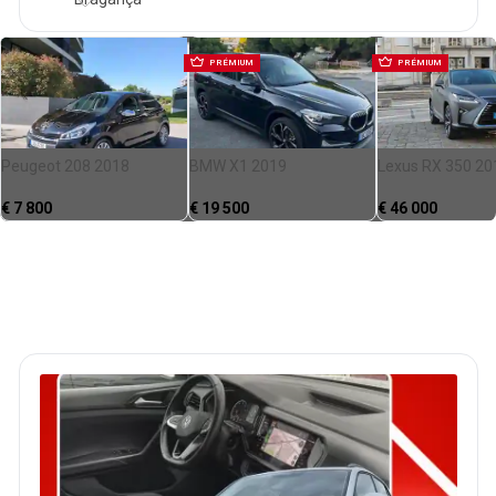
PRÉMIUM
PRÉMIUM
Peugeot 208 2018
BMW X1 2019
Lexus RX 350 20
€
7 800
€
19 500
€
46 000