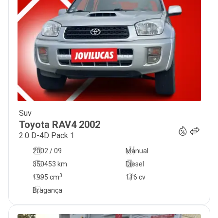
Suv
11 450
€
Toyota
RAV4
2002
2.0 D-4D Pack 1
2002 / 09
Manual
350453 km
Diesel
3
1995
cm
116 cv
Bragança