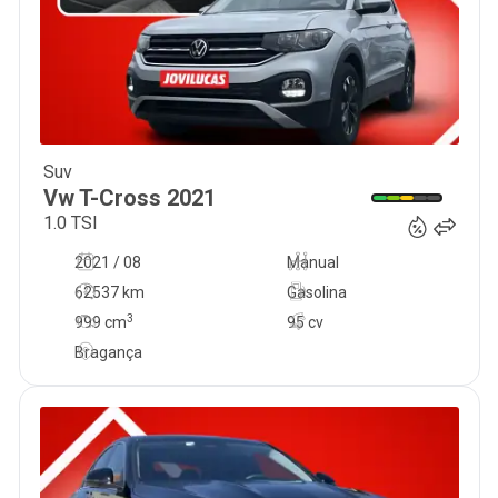
Suv
17 950
€
Vw
T-Cross
2021
1.0 TSI
2021 / 08
Manual
62537 km
Gasolina
3
999
cm
95 cv
Bragança