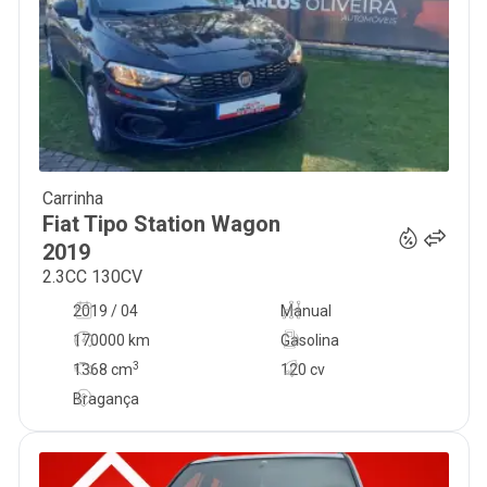
Carrinha
10 950
€
Fiat
Tipo Station Wagon
2019
2.3CC 130CV
2019 / 04
Manual
170000 km
Gasolina
3
1368
cm
120 cv
Bragança