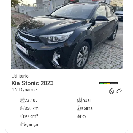
Utilitario
17 490
€
Kia
Stonic
2023
1.2 Dynamic
2023 / 07
Manual
23350 km
Gasolina
3
1197
cm
84 cv
Bragança