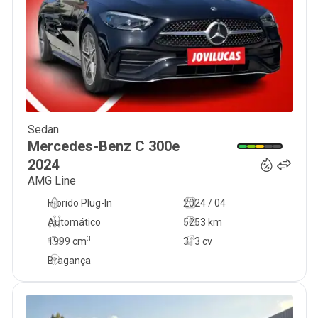
Sedan
54 750
€
Mercedes-Benz
C 300e
2024
AMG Line
Híbrido Plug-In
2024 / 04
Automático
5253 km
3
1999
cm
313 cv
Bragança