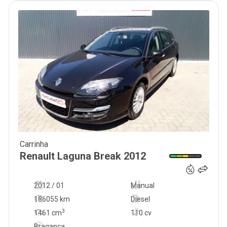
Carrinha
8 000
€
Renault
Laguna Break
2012
2012 / 01
Manual
186055 km
Diesel
3
1461
cm
110 cv
Bragança