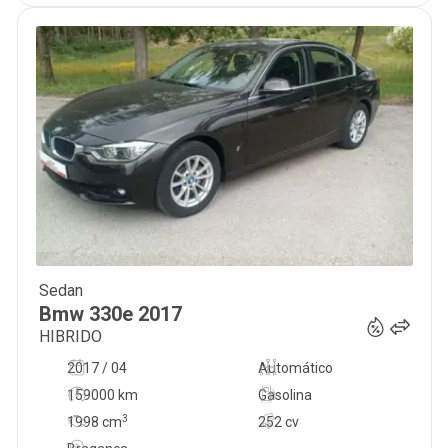
Sedan
17 950
€
Bmw
330e
2017
HIBRIDO
2017 / 04
Automático
159000 km
Gasolina
3
1998
cm
252 cv