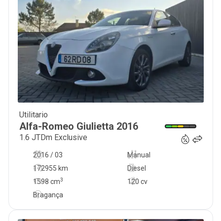
Utilitario
10 950
€
Alfa-Romeo
Giulietta
2016
1.6 JTDm Exclusive
2016 / 03
Manual
172955 km
Diesel
3
1598
cm
120 cv
Bragança