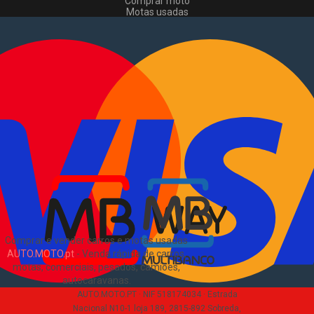
Comprar moto
Motas usadas
Vender mota
Comprar comerciais
Comerciais usados
Vender comerciais
Informações
Como comprar e vender
?
Pacotes de anúncios
Verificar VIN e matrícula
Sitemap
Blog
Sobre Nós
EN
Comprar e vender carros e motas usadas
AUTO.MOTO.pt
-
Venda rápida de carros,
motas, comerciais, pesados, camiões,
autocaravanas
.
AUTO.MOTO.PT ·
NIF 518174034 ·
Estrada
Nacional N10-1 loja 189, 2815-892 Sobreda,