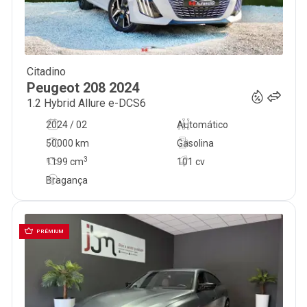
Citadino
19 500
€
Peugeot
208
2024
1.2 Hybrid Allure e-DCS6
2024 / 02
Automático
50000 km
Gasolina
3
1199
cm
101 cv
Bragança
PRÉMIUM