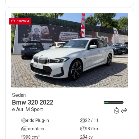
PRÉMIUM
Sedan
37 990
€
Bmw
320
2022
e Aut. M Sport
Híbrido Plug-In
2022 / 11
Automático
51987 km
3
1998
cm
204 cv