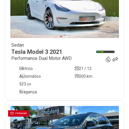
Sedan
32 400
€
Tesla
Model 3
2021
Performance Dual Motor AWD
Elétrico
2021 / 12
Automático
70000 km
513 cv
Bragança
PRÉMIUM