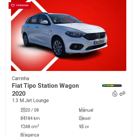
PRÉMIUM
Carrinha
12 450
€
Fiat
Tipo Station Wagon
2020
1.3 M.Jet Lounge
2020 / 08
Manual
84184 km
Diesel
3
1248
cm
95 cv
Bragança