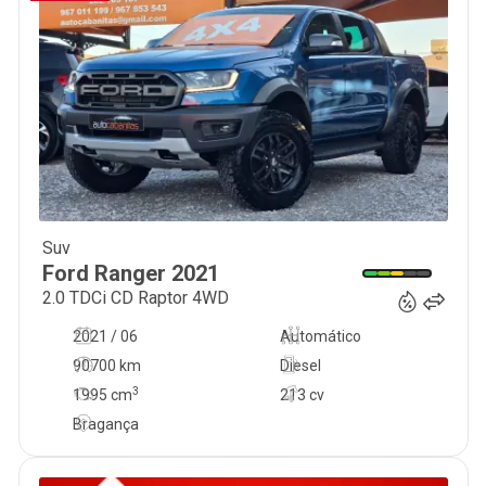
Suv
44 950
€
Ford
Ranger
2021
2.0 TDCi CD Raptor 4WD
2021 / 06
Automático
90700 km
Diesel
3
1995
cm
213 cv
Bragança