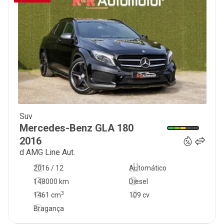
Suv
22 500
€
Mercedes-Benz
GLA 180
2016
d AMG Line Aut.
2016 / 12
Automático
148000 km
Diesel
3
1461
cm
109 cv
Bragança