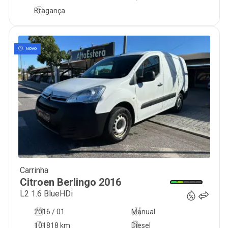
Bragança
NOVO
Carrinha
12 900
€
Citroen
Berlingo
2016
L2 1.6 BlueHDi
2016 / 01
Manual
101818 km
Diesel