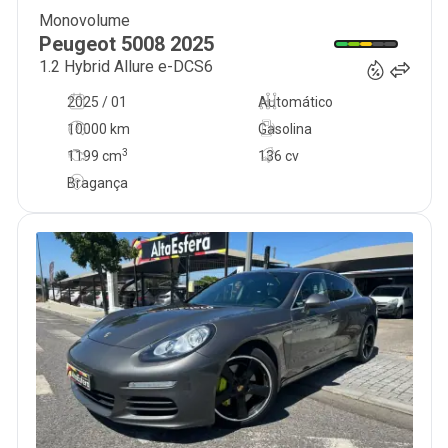
Monovolume
33 500
€
Peugeot
5008
2025
1.2 Hybrid Allure e-DCS6
2025 / 01
Automático
10000 km
Gasolina
3
1199
cm
136 cv
Bragança