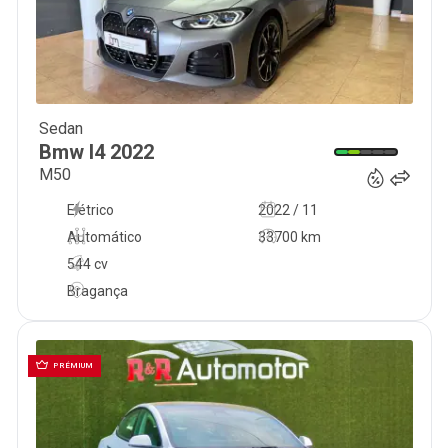
Sedan
49 990
€
Bmw
I4
2022
M50
Elétrico
2022 / 11
Automático
33700 km
544 cv
Bragança
PRÉMIUM