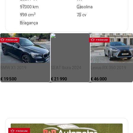
97000 km
Gasolina
3
999
cm
75 cv
Bragança
PRÉMIUM
PRÉMIUM
BMW X1 2019
SEAT Ibiza 2024
Lexus RX 350 2019
€
19 500
€
21 990
€
46 000
PRÉMIUM