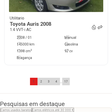
Utilitario
7 500
€
Toyota
Auris
2008
1.4 VVT-i AC
2008 / 01
Manual
145000 km
Gasolina
3
1398
cm
97 cv
Bragança
...
1
2
3
4
17
Pesquisas em destaque
Carros usados baratos
Carros elétricos até 30 000 €