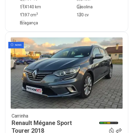
114140 km
Gasolina
3
1197
cm
130 cv
Bragança
NOVO
Carrinha
14 950
€
Renault
Mégane Sport
Tourer
2018