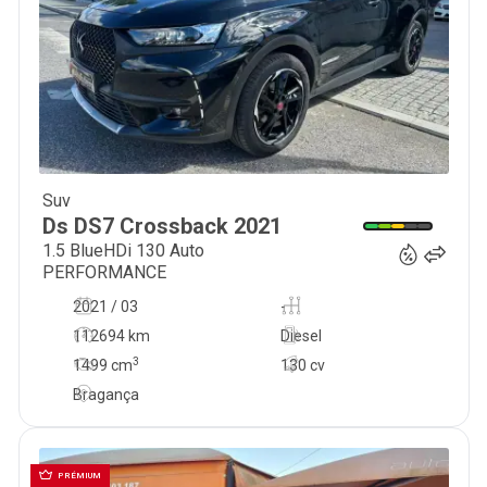
Suv
27 900
€
Ds
DS7 Crossback
2021
1.5 BlueHDi 130 Auto
PERFORMANCE
2021 / 03
-
112694 km
Diesel
3
1499
cm
130 cv
Bragança
PRÉMIUM