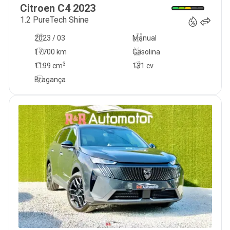
Citroen
C4
2023
1.2 PureTech Shine
2023 / 03
Manual
17700 km
Gasolina
3
1199
cm
131 cv
Bragança