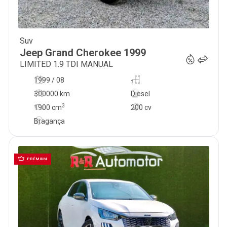
Suv
9 500
€
Jeep
Grand Cherokee
1999
LIMITED 1.9 TDI MANUAL
1999 / 08
-
300000 km
Diesel
3
1900
cm
200 cv
Bragança
PRÉMIUM