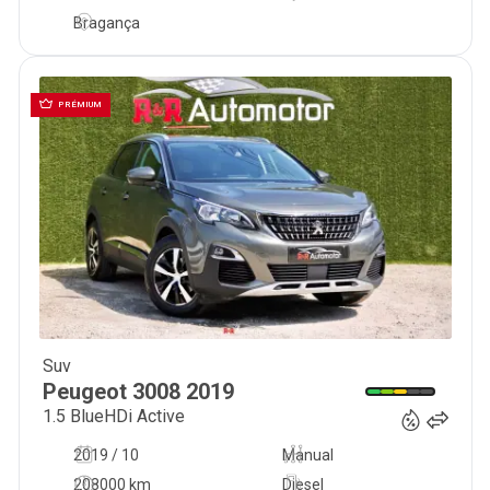
Bragança
PRÉMIUM
Suv
15 900
€
Peugeot
3008
2019
1.5 BlueHDi Active
2019 / 10
Manual
208000 km
Diesel