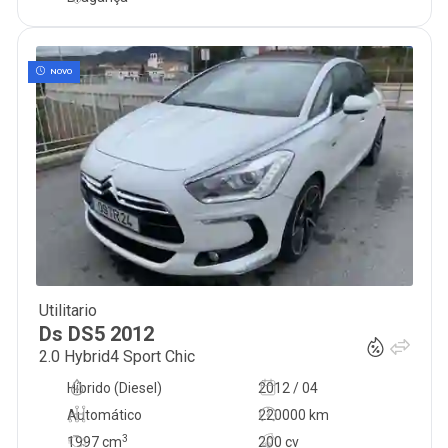
NOVO
Utilitario
9 500
€
Ds
DS5
2012
2.0 Hybrid4 Sport Chic
Híbrido (Diesel)
2012 / 04
Automático
220000 km
3
1997
cm
200 cv