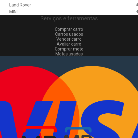
Land Rover
4
MINI
4
Serviços e ferramentas
Comprar carro
Carros usados
Vender carro
Avaliar carro
Comprar moto
Motas usadas
Vender mota
Comprar comerciais
Comerciais usados
Vender comerciais
Informações
Como comprar e vender
?
Pacotes de anúncios
Verificar VIN e matrícula
Sitemap
Blog
Sobre Nós
EN