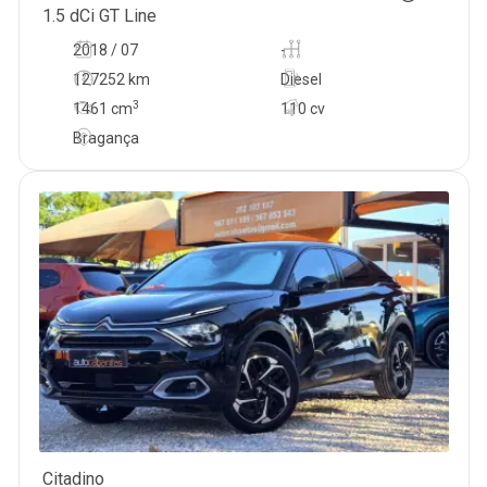
1.5 dCi GT Line
2018 / 07
-
127252 km
Diesel
3
1461
cm
110 cv
Bragança
Citadino
17 950
€