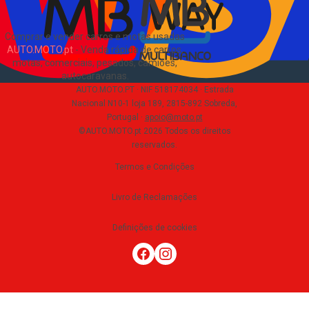
Comprar e vender carros e motas usadas
AUTO.MOTO.pt
-
Venda rápida de carros,
motas, comerciais, pesados, camiões,
autocaravanas
.
AUTO.MOTO.PT ·
NIF 518174034 ·
Estrada
Nacional N10-1 loja 189, 2815-892 Sobreda,
Portugal
·
apoio@moto.pt
©AUTO.MOTO.pt
2026
Todos os direitos
reservados
.
Termos e Condições
Livro de Reclamações
Definições de cookies