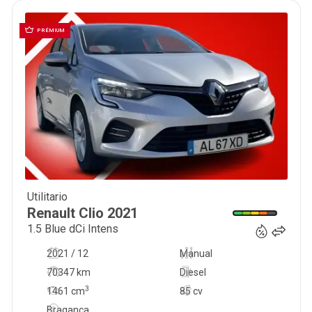
PRÉMIUM
Utilitario
14 750
€
Renault
Clio
2021
1.5 Blue dCi Intens
2021 / 12
Manual
70347 km
Diesel
3
1461
cm
85 cv
Bragança