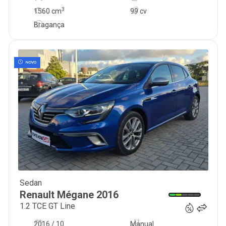
3
1560
cm
99 cv
Bragança
NOVO
Sedan
12 950
€
Renault
Mégane
2016
1.2 TCE GT Line
2016 / 10
Manual