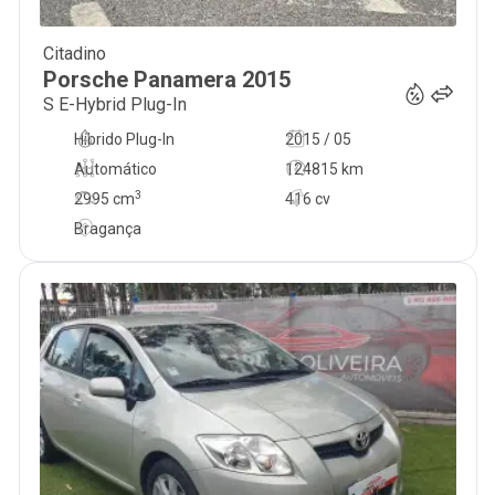
Citadino
39 900
€
Porsche
Panamera
2015
S E-Hybrid Plug-In
Híbrido Plug-In
2015 / 05
Automático
124815 km
3
2995
cm
416 cv
Bragança