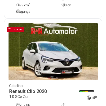
3
1499
cm
130 cv
Bragança
PRÉMIUM
Citadino
13 700
€
Renault
Clio
2020
1.0 SCe Zen
2020 / 06
-