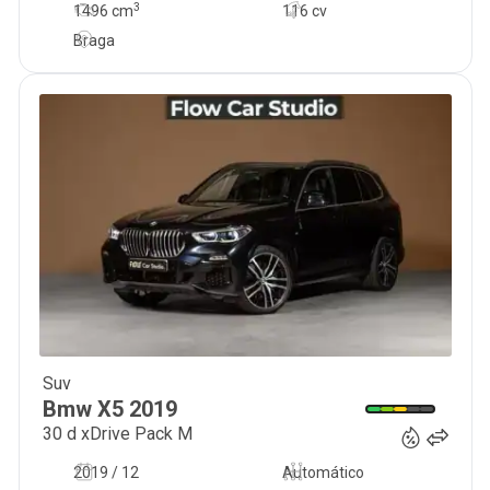
3
1496
cm
116 cv
Braga
Suv
49 950
€
Bmw
X5
2019
30 d xDrive Pack M
2019 / 12
Automático