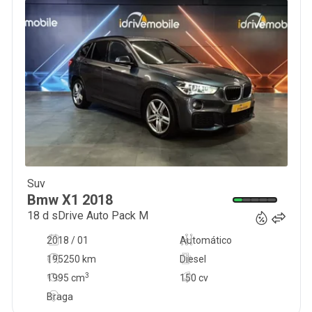
Suv
21 900
€
Bmw
X1
2018
18 d sDrive Auto Pack M
2018 / 01
Automático
195250 km
Diesel
3
1995
cm
150 cv
Braga