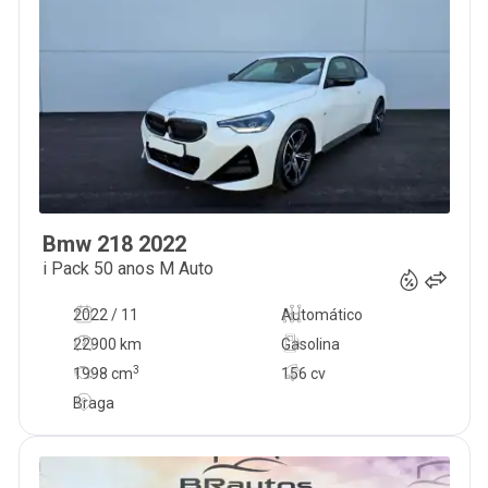
Bmw
218
2022
37 500
€
i Pack 50 anos M Auto
2022 / 11
Automático
22900 km
Gasolina
3
1998
cm
156 cv
Braga