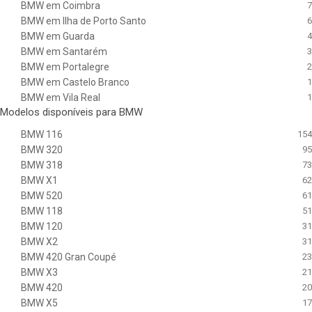
BMW em Coimbra
7
BMW em Ilha de Porto Santo
6
BMW em Guarda
4
BMW em Santarém
3
BMW em Portalegre
2
BMW em Castelo Branco
1
BMW em Vila Real
1
Modelos disponíveis para BMW
BMW 116
154
BMW 320
95
BMW 318
73
BMW X1
62
BMW 520
61
BMW 118
51
BMW 120
31
BMW X2
31
BMW 420 Gran Coupé
23
BMW X3
21
BMW 420
20
BMW X5
17