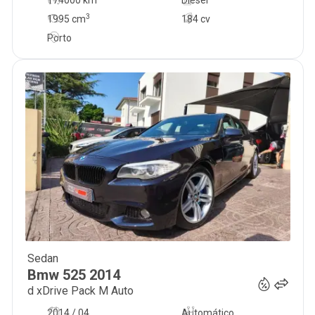
174000 km
Diesel
3
1995
cm
184 cv
Porto
Sedan
21 500
€
Bmw
525
2014
d xDrive Pack M Auto
2014 / 04
Automático