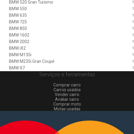
BMW 520 Gran Turismo
1
BMW 550
1
BMW 635
1
BMW 725
1
BMW 850
1
BMW 1602
1
BMW 2002
1
BMW iX2
1
BMW M135i
1
BMW M235i Gran Coupé
1
BMW X7
1
Serviços e ferramentas
Comprar carro
Carros usados
Vender carro
Avaliar carro
Comprar moto
Motas usadas
Vender mota
Comprar comerciais
Comerciais usados
Vender comerciais
Informações