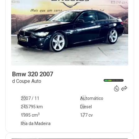
Bmw
320
2007
12 900
€
d Coupe Auto
2007 / 11
Automático
245795 km
Diesel
3
1995
cm
177 cv
Ilha da Madeira