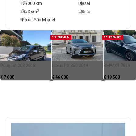
129000 km
Diesel
3
2993
cm
265 cv
Ilha de São Miguel
PRÉMIUM
PRÉMIUM
Peugeot 208 2018
Lexus RX 350 2019
BMW X1 2019
€
7 800
€
46 000
€
19 500