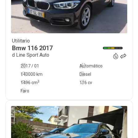
Utilitario
17 900
€
Bmw
116
2017
d Line Sport Auto
2017 / 01
Automático
140000 km
Diesel
3
1496
cm
116 cv
Faro