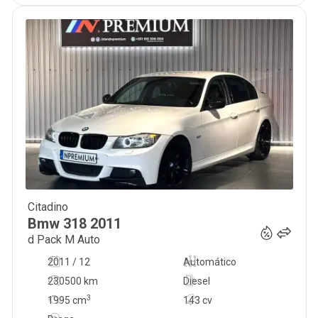
Citadino
15 990
€
Bmw
318
2011
d Pack M Auto
2011 / 12
Automático
230500 km
Diesel
3
1995
cm
143 cv