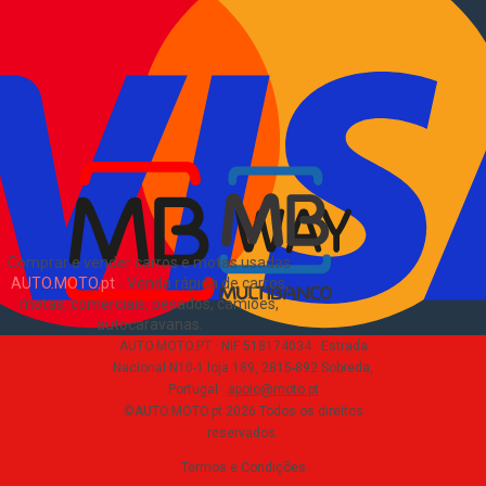
Como comprar e vender
?
Pacotes de anúncios
Verificar VIN e matrícula
Sitemap
Blog
Sobre Nós
EN
Comprar e vender carros e motas usadas
AUTO.MOTO.pt
-
Venda rápida de carros,
motas, comerciais, pesados, camiões,
autocaravanas
.
AUTO.MOTO.PT ·
NIF 518174034 ·
Estrada
Nacional N10-1 loja 189, 2815-892 Sobreda,
Portugal
·
apoio@moto.pt
©AUTO.MOTO.pt
2026
Todos os direitos
reservados
.
Termos e Condições