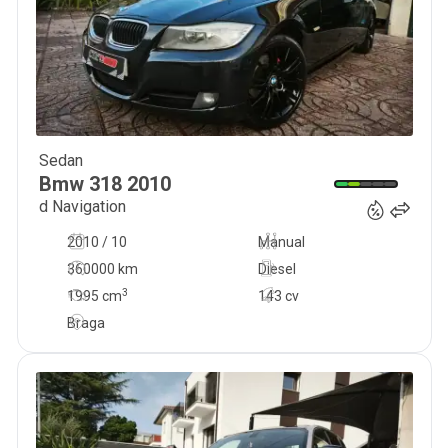
Sedan
8 900
€
Bmw
318
2010
d Navigation
2010 / 10
Manual
360000 km
Diesel
3
1995
cm
143 cv
Braga