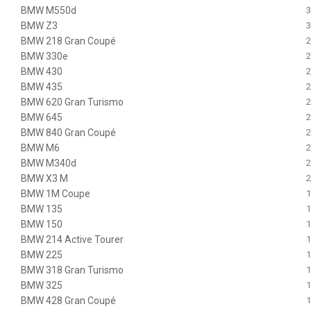
BMW M550d
3
BMW Z3
3
BMW 218 Gran Coupé
2
BMW 330e
2
BMW 430
2
BMW 435
2
BMW 620 Gran Turismo
2
BMW 645
2
BMW 840 Gran Coupé
2
BMW M6
2
BMW M340d
2
BMW X3 M
2
BMW 1M Coupe
1
BMW 135
1
BMW 150
1
BMW 214 Active Tourer
1
BMW 225
1
BMW 318 Gran Turismo
1
BMW 325
1
BMW 428 Gran Coupé
1