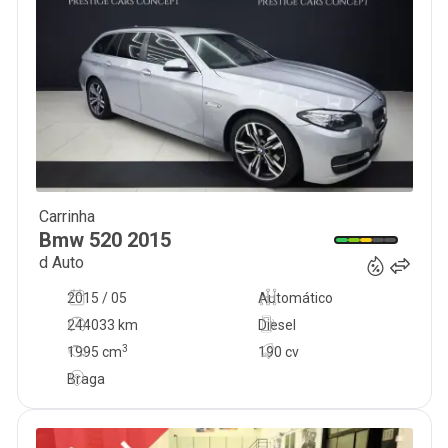
Carrinha
19 950
€
Bmw
520
2015
d Auto
2015 / 05
Automático
244033 km
Diesel
3
1995
cm
190 cv
Braga