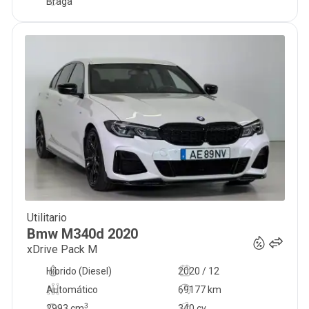
Braga
Utilitario
52 950
€
Bmw
M340d
2020
xDrive Pack M
Híbrido (Diesel)
2020 / 12
Automático
69177 km
3
2993
cm
340 cv