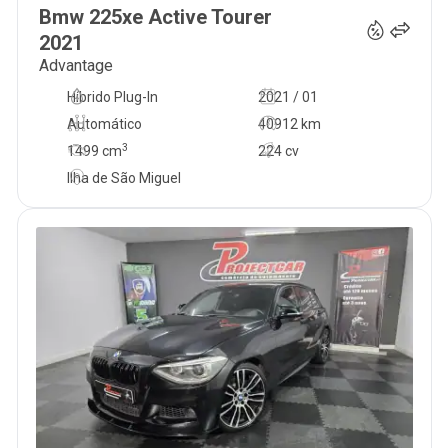
€
Bmw
225xe Active Tourer
2021
Advantage
Híbrido Plug-In
2021 / 01
Automático
40912 km
3
1499
cm
224 cv
Ilha de São Miguel