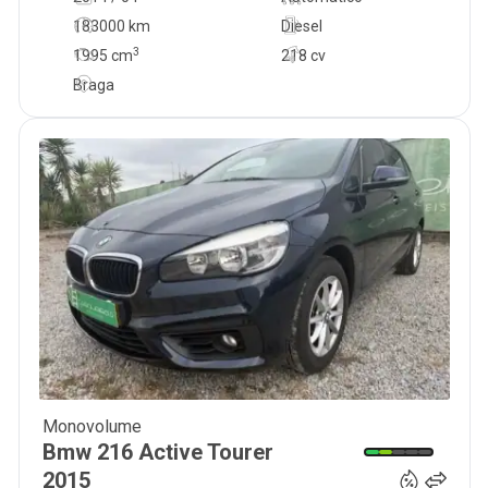
183000 km
Diesel
3
1995
cm
218 cv
Braga
Monovolume
16 000
€
Bmw
216 Active Tourer
2015