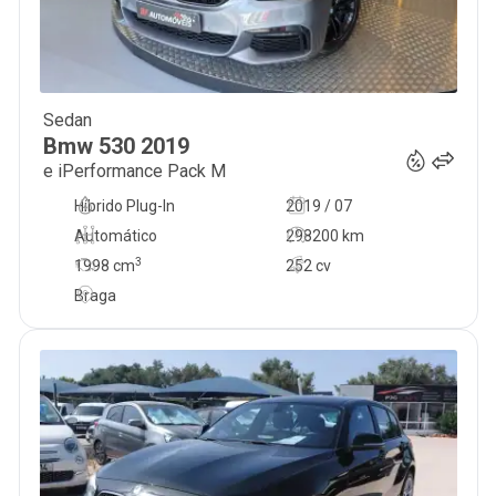
Sedan
19 900
€
Bmw
530
2019
e iPerformance Pack M
Híbrido Plug-In
2019 / 07
Automático
298200 km
3
1998
cm
252 cv
Braga