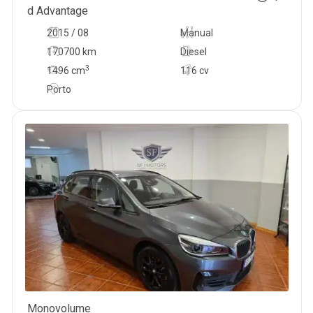
d Advantage
2015 / 08
Manual
170700 km
Diesel
3
1496
cm
116 cv
Porto
Monovolume
22 580