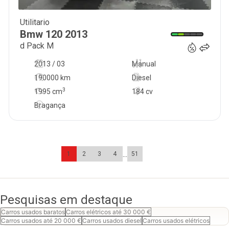
Utilitario
18 900
€
Bmw
120
2013
d Pack M
2013 / 03
Manual
190000 km
Diesel
3
1995
cm
184 cv
Bragança
...
1
2
3
4
51
Pesquisas em destaque
Carros usados baratos
Carros elétricos até 30 000 €
Carros usados até 20 000 €
Carros usados diesel
Carros usados elétricos