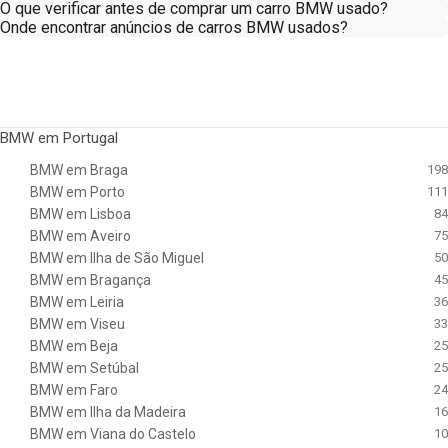
O que verificar antes de comprar um carro BMW usado?
Onde encontrar anúncios de carros BMW usados?
BMW em Portugal
BMW em Braga
198
BMW em Porto
111
BMW em Lisboa
84
BMW em Aveiro
75
BMW em Ilha de São Miguel
50
BMW em Bragança
45
BMW em Leiria
36
BMW em Viseu
33
BMW em Beja
25
BMW em Setúbal
25
BMW em Faro
24
BMW em Ilha da Madeira
16
BMW em Viana do Castelo
10