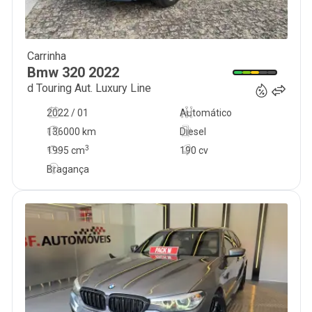
Carrinha
34 900
€
Bmw
320
2022
d Touring Aut. Luxury Line
2022 / 01
Automático
136000 km
Diesel
3
1995
cm
190 cv
Bragança