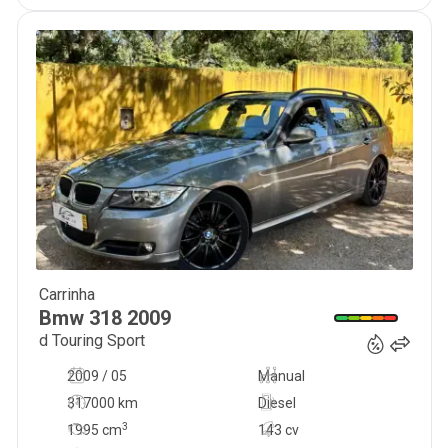
Carrinha
8 500
€
Bmw
318
2009
d Touring Sport
2009 / 05
Manual
317000 km
Diesel
3
1995
cm
143 cv