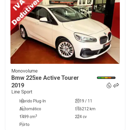
Monovolume
18 750
€
Bmw
225xe Active Tourer
2019
Line Sport
Híbrido Plug-In
2019 / 11
Automático
156212 km
3
1499
cm
224 cv
Porto