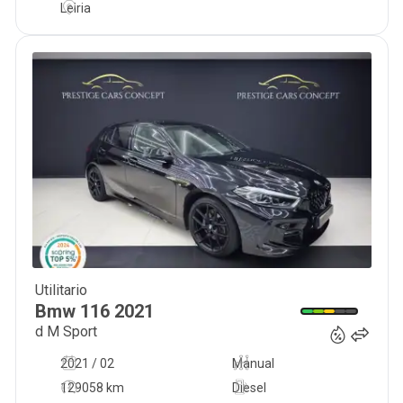
Leiria
Utilitario
22 950
€
Bmw
116
2021
d M Sport
2021 / 02
Manual
129058 km
Diesel