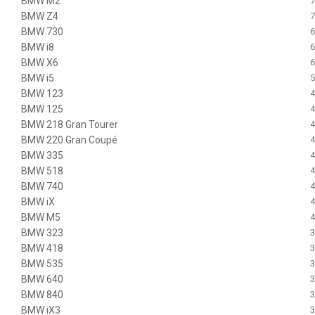
BMW M2
7
BMW Z4
7
BMW 730
6
BMW i8
6
BMW X6
6
BMW i5
5
BMW 123
4
BMW 125
4
BMW 218 Gran Tourer
4
BMW 220 Gran Coupé
4
BMW 335
4
BMW 518
4
BMW 740
4
BMW iX
4
BMW M5
4
BMW 323
3
BMW 418
3
BMW 535
3
BMW 640
3
BMW 840
3
BMW iX3
3