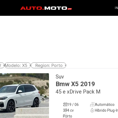
I
W
Modelo
:
X5
Region
:
Porto
Suv
Bmw
X5
2019
45 e xDrive Pack M
2019 / 06
Automático
394 cv
Híbrido Plug-I
Porto