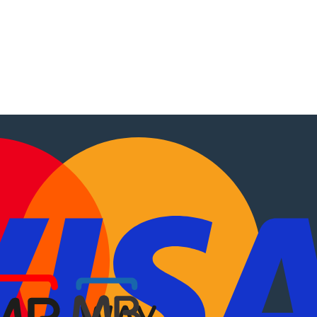
tocaravanas
.
EN
?
Sobre Nós