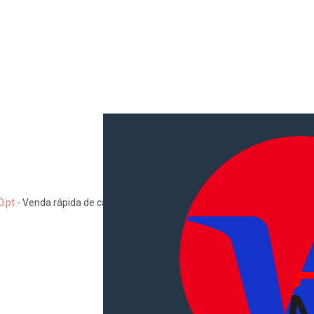
.pt
-
Venda rápida de carros, motas, comerciais, pesados, camiões, au
Informações
Como comprar e vender
Pacotes de anúncios
Verificar VIN e matrícula
Sitemap
Blog