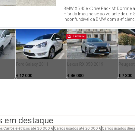
BMW X5 45e xDrive Pack M: Domine a
Híbrida Imagine-se ao volante de um
inconfundível da BMW com a eficiênci
PRÉMIUM
Ford Galaxy 2011
Lexus RX 350 2019
Peugeot
€
12 000
€
46 000
€
7 800
s em destaque
os
Carros elétricos até 30 000 €
Carros usados até 20 000 €
Carros usados dies