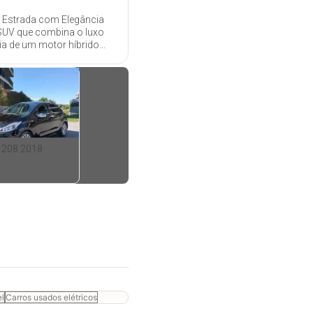
 Estrada com Elegância
 SUV que combina o luxo
a de um motor híbrido...
 208 2018
el
Carros usados elétricos