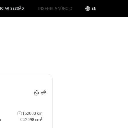
INSERIR ANÚNCIO
NICIAR SESSÃO
EN
39 990
€
152000 km
3
n
2998
cm