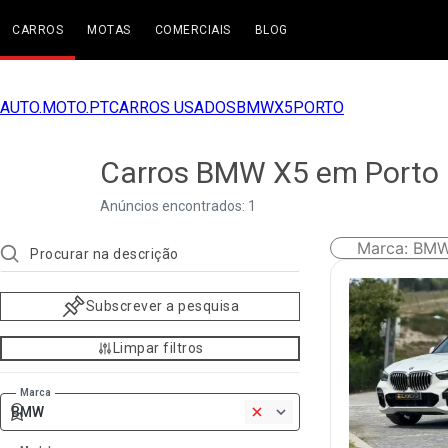
CARROS
MOTAS
COMERCIAIS
BLOG
AUTO.MOTO.PT
CARROS USADOS
BMW
X5
PORTO
Carros BMW X5 em Porto
Anúncios encontrados: 1
Marca
:
BM
Subscrever a pesquisa
Limpar filtros
Marca
BMW
1