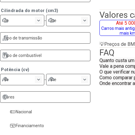
Cilindrada do motor (cm3)
Valores 
-
de
ate
Até 5 00
Carros mais anti
mais k
Tipo de transmissão
💡
Preços de BM
FAQ
Tipo de combustível
Quanto custa u
Vale a pena co
Potência (cv)
O que verificar
Como comparar 
-
de
ate
Onde encontrar
Cores
Nacional
Financiamento