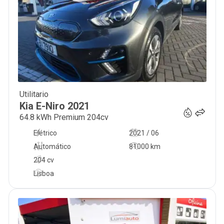
Utilitario
24 400
€
Kia
E-Niro
2021
64.8 kWh Premium 204cv
Elétrico
2021 / 06
Automático
81000 km
204 cv
Lisboa