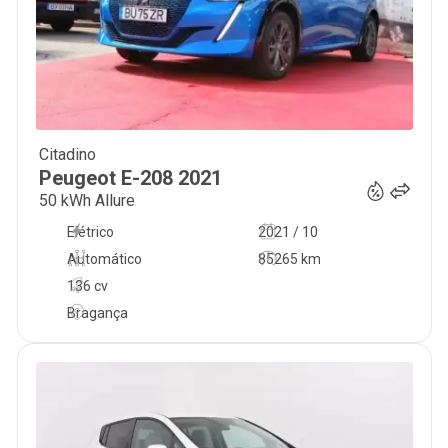
Citadino
18 000
€
Peugeot
E-208
2021
50 kWh Allure
Elétrico
2021 / 10
Automático
85265 km
136 cv
Bragança