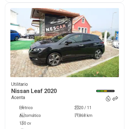
Utilitario
14 900
€
Nissan
Leaf
2020
Acenta
Elétrico
2020 / 11
Automático
71868 km
150 cv