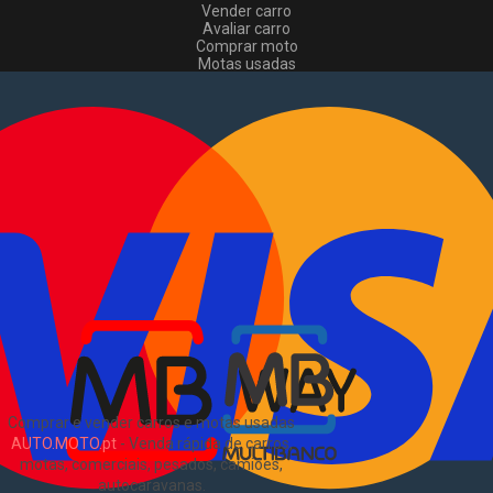
Vender carro
Avaliar carro
Comprar moto
Motas usadas
Vender mota
Comprar comerciais
Comerciais usados
Vender comerciais
Informações
Como comprar e vender
?
Pacotes de anúncios
Verificar VIN e matrícula
Sitemap
Blog
Sobre Nós
EN
Comprar e vender carros e motas usadas
AUTO.MOTO.pt
-
Venda rápida de carros,
motas, comerciais, pesados, camiões,
autocaravanas
.