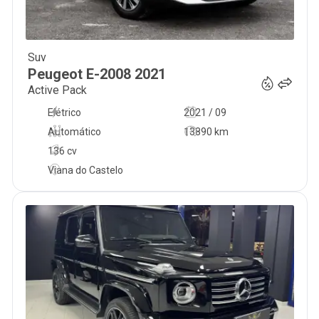
Suv
19 990
€
Peugeot
E-2008
2021
Active Pack
Elétrico
2021 / 09
Automático
13890 km
136 cv
Viana do Castelo