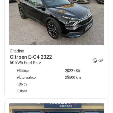
Citadino
20 900
€
Citroen
E-C4
2022
50 kWh Feel Pack
Elétrico
2022 / 05
Automático
23500 km
136 cv
Lisboa