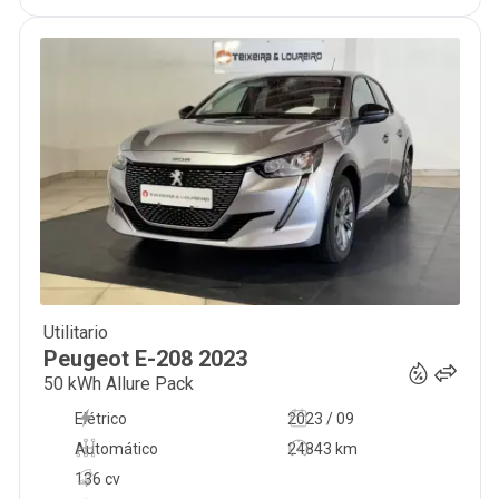
Utilitario
22 500
€
Peugeot
E-208
2023
50 kWh Allure Pack
Elétrico
2023 / 09
Automático
24843 km
136 cv