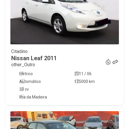
Citadino
4 900
€
Nissan
Leaf
2011
other_Outro
Elétrico
2011 / 06
Automático
125000 km
33 cv
Ilha da Madeira