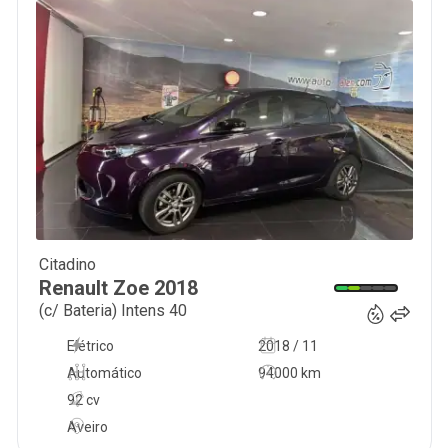
Citadino
13 750
€
Renault
Zoe
2018
(c/ Bateria) Intens 40
Elétrico
2018 / 11
Automático
94000 km
92 cv
Aveiro