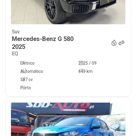
Suv
170 000
€
Mercedes-Benz
G 580
2025
EQ
Elétrico
2025 / 09
Automático
449 km
587 cv
Porto