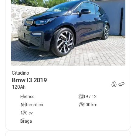
Citadino
24 500
€
Bmw
I3
2019
120Ah
Elétrico
2019 / 12
Automático
75900 km
170 cv
Braga