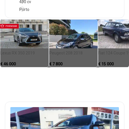
490 cv
Porto
PRÉMIUM
Lexus RX 350 2019
Peugeot 208 2018
Fiat 124 Coupe 
€
46 000
€
7 800
€
15 000