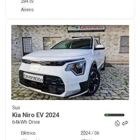
294 cv
Aveiro
Suv
33 500
€
Kia
Niro EV
2024
64kWh Drive
Elétrico
2024 / 06