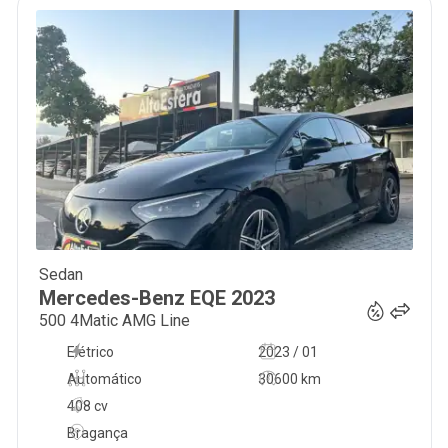
Sedan
71 900
€
Mercedes-Benz
EQE
2023
500 4Matic AMG Line
Elétrico
2023 / 01
Automático
30600 km
408 cv
Bragança