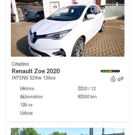
Citadino
15 600
€
Renault
Zoe
2020
INTENS 52Kw 136cv
Elétrico
2020 / 12
Automático
92000 km
136 cv
Lisboa