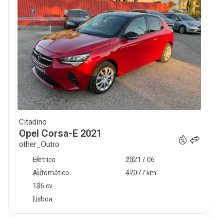
Citadino
16 800
€
Opel
Corsa-E
2021
other_Outro
Elétrico
2021 / 06
Automático
47077 km
136 cv
Lisboa