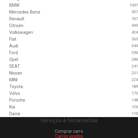
BMW
1007
Mercedes-Benz
937
Renault
767
Citroën
493
Volkswagen
424
Fiat
365
Audi
349
Ford
296
Opel
286
SEAT
241
Nissan
231
MINI
224
Toyota
189
Volvo
173
Porsche
148
Kia
126
Dacia
110
Serviços e ferramentas
Comprar carro
Carros usados