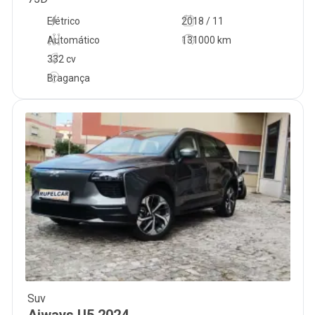
Elétrico
2018 / 11
Automático
131000 km
332 cv
Bragança
Suv
28 500
€