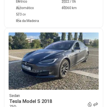
Elétrico
2022 / 06
Automático
40060 km
513 cv
Ilha da Madeira
Sedan
37 900
€
Tesla
Model S
2018
75D