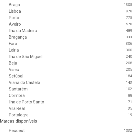
Braga
1305
Lisboa
978
Porto
775
Aveiro
578
Ilha da Madeira
489
Bragança
333
Faro
306
Leiria
300
Ilha de São Miguel
240
Beja
208
Viseu
205
Setúbal
184
Viana do Castelo
143
Santarém
102
Coimbra
88
Ilha de Porto Santo
71
Vila Real
35
Portalegre
19
Marcas disponíveis
Peugeot
1032