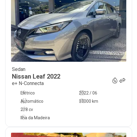
Sedan
26 950
€
Nissan
Leaf
2022
e+ N-Connecta
Elétrico
2022 / 06
Automático
33000 km
218 cv
Ilha da Madeira