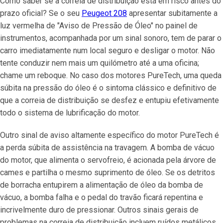
Como saber se a correia de distribuição está em risco antes do
prazo oficial? Se o seu
Peugeot 208
apresentar subitamente a
luz vermelha de "Aviso de Pressão de Óleo" no painel de
instrumentos, acompanhada por um sinal sonoro, tem de parar o
carro imediatamente num local seguro e desligar o motor. Não
tente conduzir nem mais um quilómetro até a uma oficina;
chame um reboque. No caso dos motores PureTech, uma queda
súbita na pressão do óleo é o sintoma clássico e definitivo de
que a correia de distribuição se desfez e entupiu efetivamente
todo o sistema de lubrificação do motor.
Outro sinal de aviso altamente específico do motor PureTech é
a perda súbita de assistência na travagem. A bomba de vácuo
do motor, que alimenta o servofreio, é acionada pela árvore de
cames e partilha o mesmo suprimento de óleo. Se os detritos
de borracha entupirem a alimentação de óleo da bomba de
vácuo, a bomba falha e o pedal do travão ficará repentina e
incrivelmente duro de pressionar. Outros sinais gerais de
problemas na correia de distribuição incluem ruídos metálicos