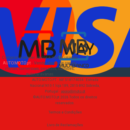
Pacotes de anúncios
Verificar VIN e matrícula
Sitemap
Blog
Sobre Nós
EN
Comprar e vender carros e motas usadas
AUTO.MOTO.pt
-
Venda rápida de carros,
motas, comerciais, pesados, camiões,
autocaravanas
.
AUTO.MOTO.PT ·
NIF 518174034 ·
Estrada
Nacional N10-1 loja 189, 2815-892 Sobreda,
Portugal
·
apoio@moto.pt
©AUTO.MOTO.pt
2026
Todos os direitos
reservados
.
Termos e Condições
Livro de Reclamações