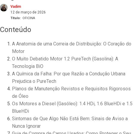
Vadim
12 de março de 2026
Título
:
OFICINA
Conteúdo
A Anatomia de uma Correia de Distribuição: O Coração do
Motor
O Muito Debatido Motor 1.2 PureTech (Gasolina): A
Tecnologia BiO
A Química da Falha: Por que Razão a Condução Urbana
Prejudica o PureTech
Planos de Manutenção Revistos e Requisitos Rigorosos
de Óleo
Os Motores a Diesel (Gasóleo): 1.4 HDi, 1.6 BlueHDi e 1.5
BlueHDi
Sintomas de Que Algo Não Está Bem: Sinais de Aviso a
Nunca Ignorar
Guia de Compra de Carros Usados: Como Proteger o Seu