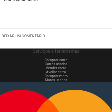
DEIXAR UM COMENTÁRIO
Serviços e ferramentas
Comprar carro
Carros usados
Vender carro
Avaliar carro
Comprar moto
Motas usadas
Vender mota
Comprar comerciais
Comerciais usados
Vender comerciais
Informações
Como comprar e vender
?