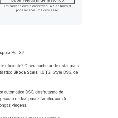
Obter relatório de histórico
Em parceria com a carVertical. A auto.moto.pt
pode receber uma comissão.
spera Por Si!
nte eficiente? O seu sonho pode estar mais 
tástico 
Skoda Scala
 1.0 TSI Style DSG, de 
xa automática DSG, desfrutando da 
paçoso e ideal para a família, com 5 
 longas viagens.