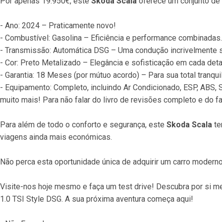
Por apenas 19.950€, este 
Skoda Scala
 oferece um conjunto de 
- Ano: 2024 – Praticamente novo!
- Combustível: Gasolina – Eficiência e performance combinadas.
- Transmissão: Automática DSG – Uma condução incrivelmente 
- Cor: Preto Metalizado – Elegância e sofisticação em cada deta
- Garantia: 18 Meses (por mútuo acordo) – Para sua total tranqui
- Equipamento: Completo, incluindo Ar Condicionado, ESP, ABS, 
muito mais! Para não falar do livro de revisões completo e do f
Para além de todo o conforto e segurança, este 
Skoda Scala
 t
viagens ainda mais económicas.
Não perca esta oportunidade única de adquirir um carro moderno, 
Visite-nos hoje mesmo e faça um test drive! Descubra por si m
1.0 TSI Style DSG. A sua próxima aventura começa aqui!