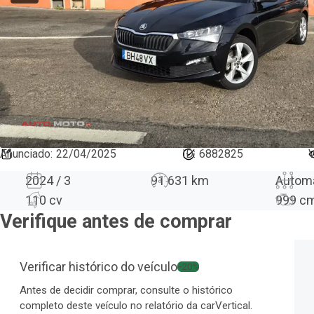
Anunciado
:
22/04/2025
ID:
6882825
V
2024 / 3
91 631 km
Autom
110 cv
999
c
Verifique antes de comprar
Verificar histórico do veículo
−20%
Antes de decidir comprar, consulte o histórico
completo deste veículo no relatório da carVertical.