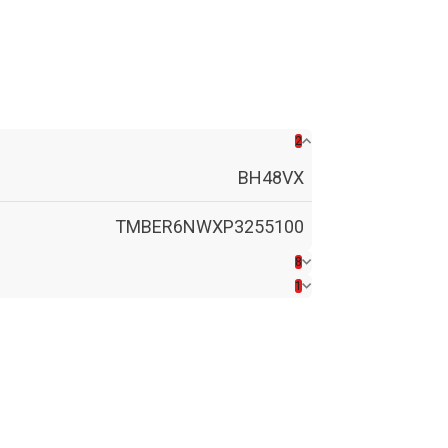
2
BH48VX
TMBER6NWXP3255100
8
1