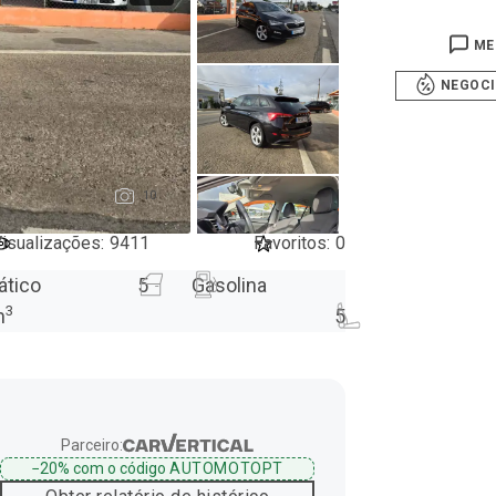
ME
NEGOC
10
isualizações
:
9411
Favoritos
:
0
ático
5
Gasolina
3
m
5
Parceiro:
−20%
com o código
AUTOMOTOPT