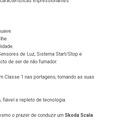
características impressionantes:
suave.
lhe.
lidade.
Sensores de Luz, Sistema Start/Stop e 
acto de ser de não fumador.
em Classe 1 nas portagens, tornando as suas 
fiável e repleto de tecnologia.
esmo o prazer de conduzir um 
Skoda Scala