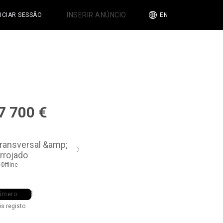
INSERIR ANÚNCIO
NICIAR SESSÃO
EN
7 700
€
ransversal &amp;
rrojado
Offline
8 ••• •43
úmero
ós registo