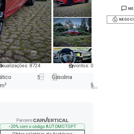
ME
NEGOC
23
isualizações
:
8724
Favoritos
:
0
ático
5
Gasolina
3
m
5
Parceiro:
−20%
com o código
AUTOMOTOPT