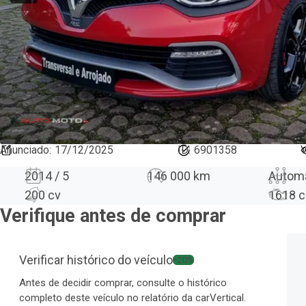
Anunciado
:
17/12/2025
ID:
6901358
V
2014 / 5
146 000 km
Autom
200 cv
1618
c
Verifique antes de comprar
Verificar histórico do veículo
−20%
Antes de decidir comprar, consulte o histórico
completo deste veículo no relatório da carVertical.