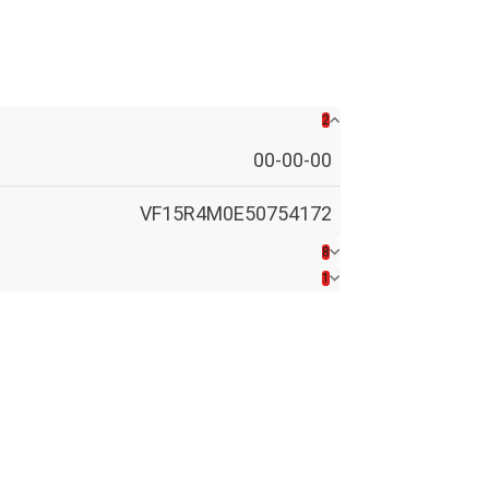
2
00-00-00
VF15R4M0E50754172
8
1