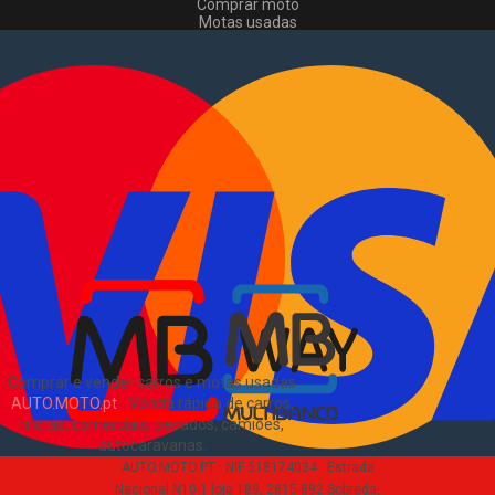
Comprar moto
Motas usadas
Vender mota
Comprar comerciais
Comerciais usados
Vender comerciais
Informações
Como comprar e vender
?
Pacotes de anúncios
Verificar VIN e matrícula
Sitemap
Blog
Sobre Nós
EN
Comprar e vender carros e motas usadas
AUTO.MOTO.pt
-
Venda rápida de carros,
motas, comerciais, pesados, camiões,
autocaravanas
.
AUTO.MOTO.PT ·
NIF 518174034 ·
Estrada
Nacional N10-1 loja 189, 2815-892 Sobreda,