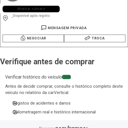
+351 963 ••• •18
Mostrar número
Disponível após registo
-
MENSAGEM PRIVADA
NEGOCIAR
TROCA
Verifique antes de comprar
Verificar histórico do veículo
−20%
Antes de decidir comprar, consulte o histórico completo deste
veículo no relatório da carVertical.
Registos de acidentes e danos
Quilometragem real e histórico internacional