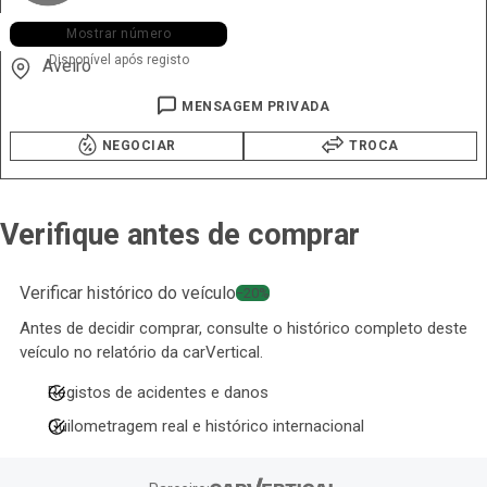
+351 918 ••• •67
Mostrar número
Disponível após registo
Aveiro
MENSAGEM PRIVADA
NEGOCIAR
TROCA
Verifique antes de comprar
Verificar histórico do veículo
−20%
Antes de decidir comprar, consulte o histórico completo deste
veículo no relatório da carVertical.
Registos de acidentes e danos
Quilometragem real e histórico internacional