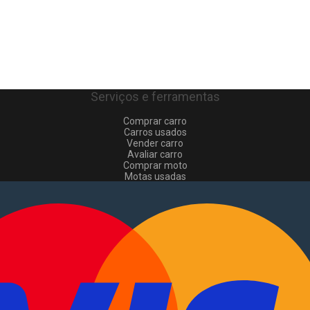
Serviços e ferramentas
Comprar carro
Carros usados
Vender carro
Avaliar carro
Comprar moto
Motas usadas
Vender mota
Comprar comerciais
Comerciais usados
Vender comerciais
Informações
Como comprar e vender
?
Pacotes de anúncios
Verificar VIN e matrícula
Sitemap
Blog