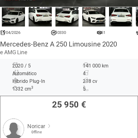
15/04/2026
6910330
3351
0
Mercedes-Benz A 250 Limousine 2020
e AMG Line
2020 / 5
141 000 km
Automático
4
Híbrido Plug-In
218 cv
3
1332
cm
5
25 950
€
Noricar
Offline