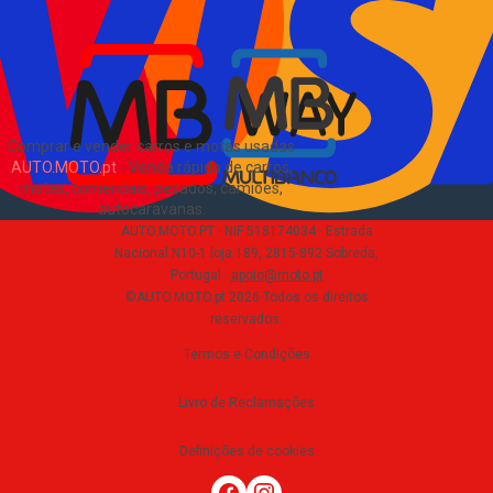
Sobre Nós
EN
Comprar e vender carros e motas usadas
AUTO.MOTO.pt
-
Venda rápida de carros,
motas, comerciais, pesados, camiões,
autocaravanas
.
AUTO.MOTO.PT ·
NIF 518174034 ·
Estrada
Nacional N10-1 loja 189, 2815-892 Sobreda,
Portugal
·
apoio@moto.pt
©AUTO.MOTO.pt
2026
Todos os direitos
reservados
.
Termos e Condições
Livro de Reclamações
Definições de cookies