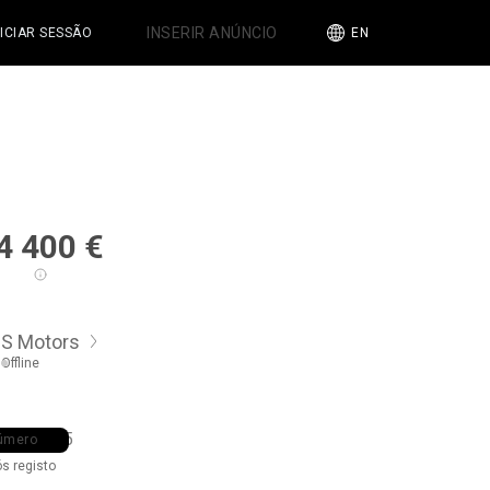
INSERIR ANÚNCIO
NICIAR SESSÃO
EN
4 400
€
S Motors
Offline
6 ••• •65
úmero
ós registo