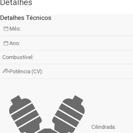
Detalhes
Detalhes Técnicos
Mês:
Ano:
Combustível:
Potência (CV):
Cilindrada: