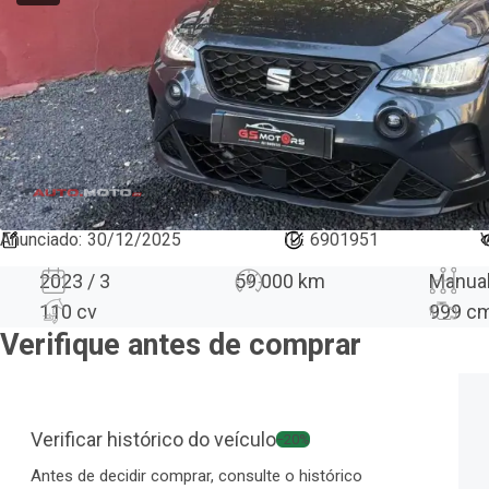
Anunciado
:
30/12/2025
ID:
6901951
V
2023 / 3
59 000 km
Manua
110 cv
999
c
Verifique antes de comprar
Verificar histórico do veículo
−20%
Antes de decidir comprar, consulte o histórico