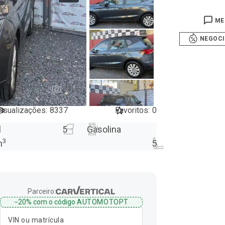
ME
NEGOC
12
isualizações
:
8337
Favoritos
:
0
l
5
Gasolina
3
m
5
Parceiro:
−20%
com o código
AUTOMOTOPT