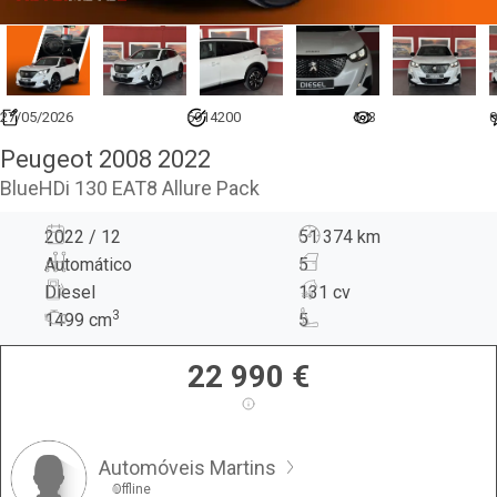
27/05/2026
6914200
573
0
Peugeot 2008 2022
BlueHDi 130 EAT8 Allure Pack
2022 / 12
51 374 km
Automático
5
Diesel
131 cv
3
1499
cm
5
22 990
€
Automóveis Martins
Offline