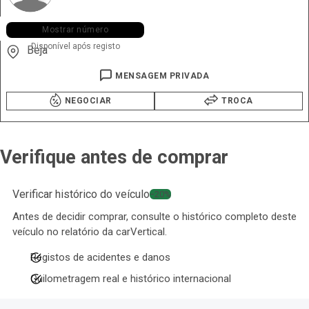
+351 936 ••• •72
Mostrar número
Disponível após registo
Beja
MENSAGEM PRIVADA
NEGOCIAR
TROCA
Verifique antes de comprar
Verificar histórico do veículo
−20%
Antes de decidir comprar, consulte o histórico completo deste
veículo no relatório da carVertical.
Registos de acidentes e danos
Quilometragem real e histórico internacional