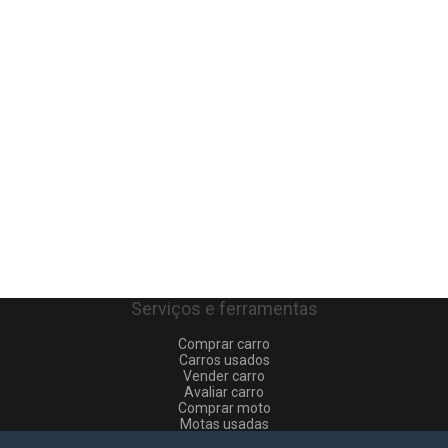
Serviços e ferramentas
Comprar carro
Carros usados
Vender carro
Avaliar carro
Comprar moto
Motas usadas
Vender mota