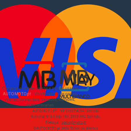
Comprar comerciais
Comerciais usados
Vender comerciais
Informações
Como comprar e vender
?
Pacotes de anúncios
Verificar VIN e matrícula
Sitemap
Blog
Sobre Nós
EN
Comprar e vender carros e motas usadas
AUTO.MOTO.pt
-
Venda rápida de carros,
motas, comerciais, pesados, camiões,
autocaravanas
.
AUTO.MOTO.PT ·
NIF 518174034 ·
Estrada
Nacional N10-1 loja 189, 2815-892 Sobreda,
Portugal
·
apoio@moto.pt
©AUTO.MOTO.pt
2026
Todos os direitos