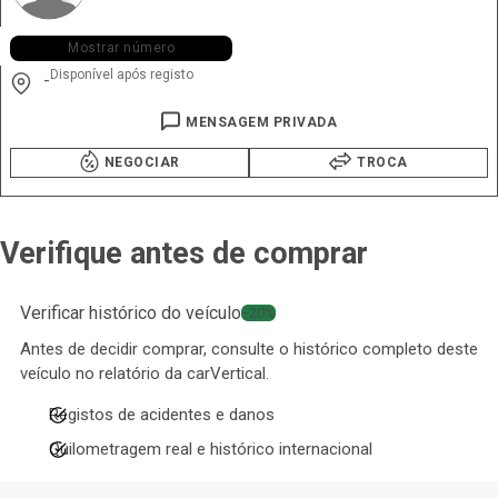
+351 931 ••• •74
Mostrar número
Disponível após registo
-
MENSAGEM PRIVADA
NEGOCIAR
TROCA
Verifique antes de comprar
Verificar histórico do veículo
−20%
Antes de decidir comprar, consulte o histórico completo deste
veículo no relatório da carVertical.
Registos de acidentes e danos
Quilometragem real e histórico internacional