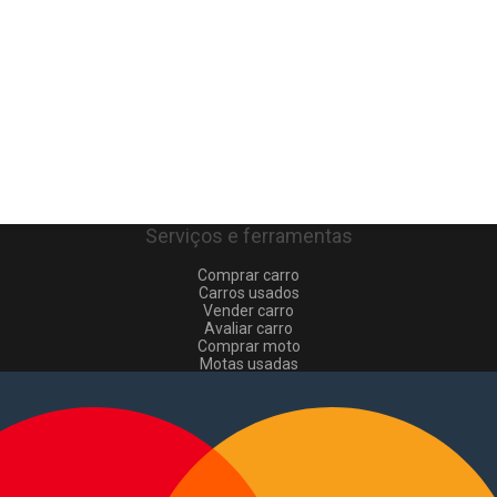
Serviços e ferramentas
Comprar carro
Carros usados
Vender carro
Avaliar carro
Comprar moto
Motas usadas
Vender mota
Comprar comerciais
Comerciais usados
Vender comerciais
Informações
Como comprar e vender
?