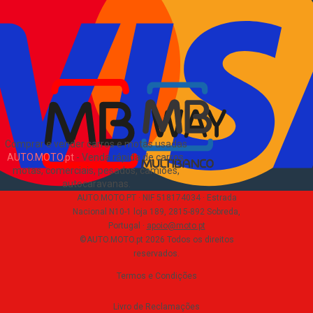
Pacotes de anúncios
Verificar VIN e matrícula
Sitemap
Blog
Sobre Nós
EN
Comprar e vender carros e motas usadas
AUTO.MOTO.pt
-
Venda rápida de carros,
motas, comerciais, pesados, camiões,
autocaravanas
.
AUTO.MOTO.PT ·
NIF 518174034 ·
Estrada
Nacional N10-1 loja 189, 2815-892 Sobreda,
Portugal
·
apoio@moto.pt
©AUTO.MOTO.pt
2026
Todos os direitos
reservados
.
Termos e Condições
Livro de Reclamações