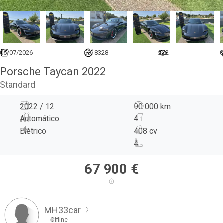
06/07/2026
6918328
222
0
Porsche Taycan 2022
Standard
2022 / 12
90 000 km
Automático
4
Elétrico
408 cv
4
67 900
€
MH33car
Offline