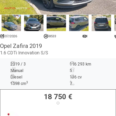
08/07/2026
6918533
351
0
Opel Zafira 2019
1.6 CDTi Innovation S/S
2019 / 3
116 293 km
Manual
5
Diesel
136 cv
3
1598
cm
7
18 750
€