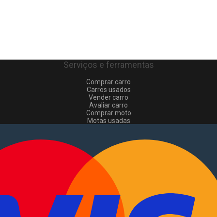
Serviços e ferramentas
Comprar carro
Carros usados
Vender carro
Avaliar carro
Comprar moto
Motas usadas
Vender mota
Comprar comerciais
Comerciais usados
Vender comerciais
Informações
Como comprar e vender
?
Pacotes de anúncios
Verificar VIN e matrícula
Sitemap
Blog