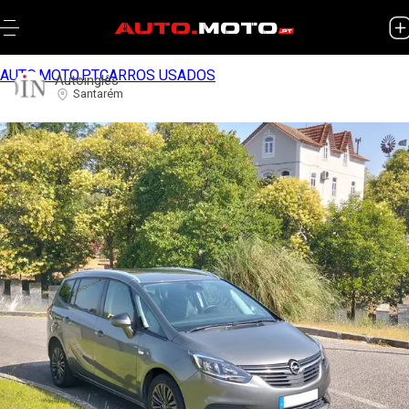
AUTO.MOTO.PT
CARROS USADOS
Autoinglês
Santarém