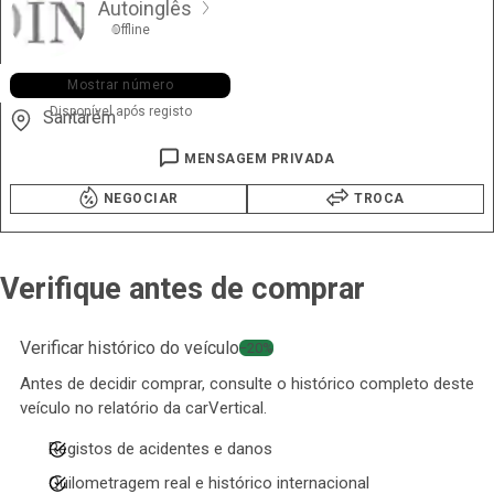
Autoinglês
Offline
+351 964 ••• •88
Mostrar número
Disponível após registo
Santarém
MENSAGEM PRIVADA
NEGOCIAR
TROCA
Verifique antes de comprar
Verificar histórico do veículo
−20%
Antes de decidir comprar, consulte o histórico completo deste
veículo no relatório da carVertical.
Registos de acidentes e danos
Quilometragem real e histórico internacional