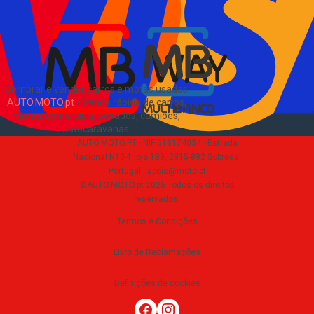
Sobre Nós
EN
Comprar e vender carros e motas usadas
AUTO.MOTO.pt
-
Venda rápida de carros,
motas, comerciais, pesados, camiões,
autocaravanas
.
AUTO.MOTO.PT ·
NIF 518174034 ·
Estrada
Nacional N10-1 loja 189, 2815-892 Sobreda,
Portugal
·
apoio@moto.pt
©AUTO.MOTO.pt
2026
Todos os direitos
reservados
.
Termos e Condições
Livro de Reclamações
Definições de cookies