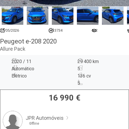
22/05/2026
6913734
522
0
Peugeot e-208 2020
Allure Pack
2020 / 11
29 400 km
Automático
5
Elétrico
136 cv
5
16 990
€
JPR Automóveis
Offline