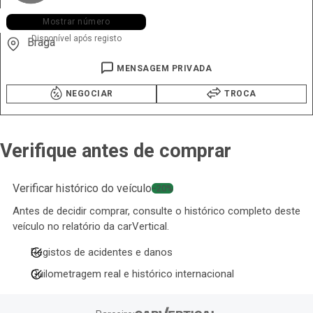
+351 966 ••• •52
Mostrar número
Disponível após registo
Braga
MENSAGEM PRIVADA
NEGOCIAR
TROCA
Verifique antes de comprar
Verificar histórico do veículo
−20%
Antes de decidir comprar, consulte o histórico completo deste
veículo no relatório da carVertical.
Registos de acidentes e danos
Quilometragem real e histórico internacional