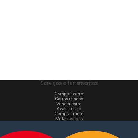
Serviços e ferramentas
Comprar carro
Carros usados
Vender carro
Avaliar carro
Comprar moto
Motas usadas
Vender mota
Comprar comerciais
Comerciais usados