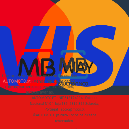
Vender comerciais
Informações
Como comprar e vender
?
Pacotes de anúncios
Verificar VIN e matrícula
Sitemap
Blog
Sobre Nós
EN
Comprar e vender carros e motas usadas
AUTO.MOTO.pt
-
Venda rápida de carros,
motas, comerciais, pesados, camiões,
autocaravanas
.
AUTO.MOTO.PT ·
NIF 518174034 ·
Estrada
Nacional N10-1 loja 189, 2815-892 Sobreda,
Portugal
·
apoio@moto.pt
©AUTO.MOTO.pt
2026
Todos os direitos
reservados
.