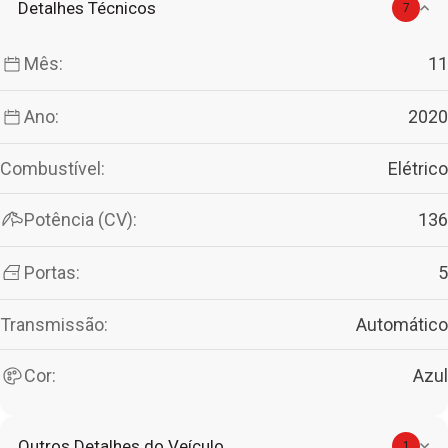
Detalhes Técnicos
7
Mês:
11
Ano:
2020
Combustível:
Elétrico
Potência (CV):
136
Portas:
5
Transmissão:
Automático
Cor:
Azul
Outros Detalhes do Veículo
1