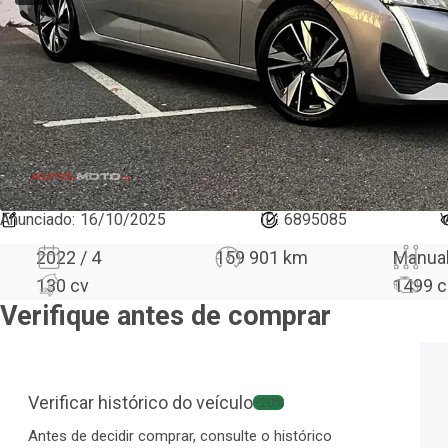
Anunciado
:
16/10/2025
ID:
6895085
V
2022 / 4
159 901 km
Manua
130 cv
1499
c
Verifique antes de comprar
Verificar histórico do veículo
−20%
Antes de decidir comprar, consulte o histórico