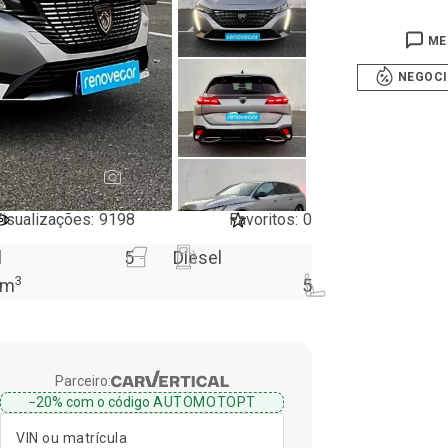
ME
NEGOC
19
isualizações
:
9198
Favoritos
:
0
l
5
Diesel
3
m
5
Parceiro:
−20%
com o código
AUTOMOTOPT