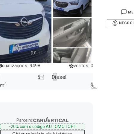
ME
NEGOC
17
isualizações
:
9498
Favoritos
:
0
l
5
Diesel
3
m
3
Parceiro:
−20%
com o código
AUTOMOTOPT