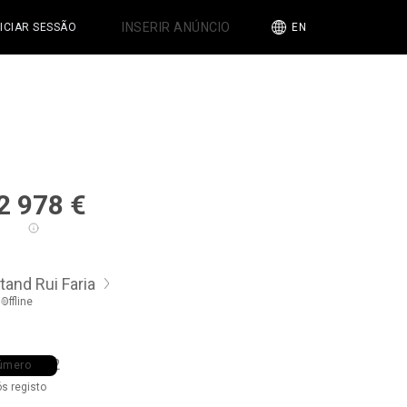
INSERIR ANÚNCIO
NICIAR SESSÃO
EN
2 978
€
tand Rui Faria
Offline
7 ••• •32
úmero
ós registo