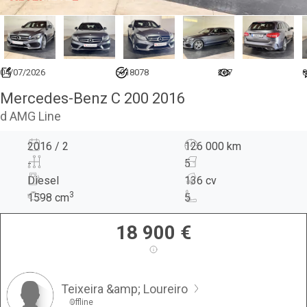
04/07/2026
6918078
267
0
Mercedes-Benz C 200 2016
d AMG Line
2016 / 2
126 000 km
-
5
Diesel
136 cv
3
1598
cm
5
18 900
€
Teixeira &amp; Loureiro
Offline