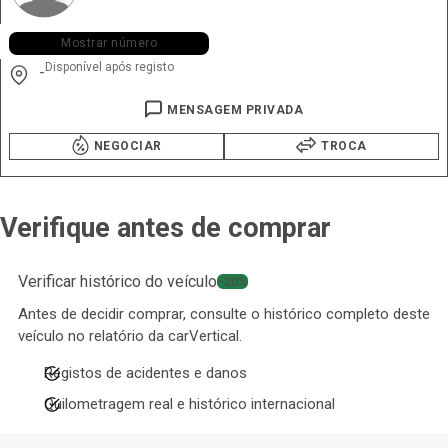
+351 924 ••• •37
Mostrar número
Disponível após registo
-
MENSAGEM PRIVADA
NEGOCIAR
TROCA
Verifique antes de comprar
Verificar histórico do veículo
−20%
Antes de decidir comprar, consulte o histórico completo deste
veículo no relatório da carVertical.
Registos de acidentes e danos
Quilometragem real e histórico internacional