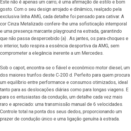
Este não é apenas um carro; é uma afirmação de estilo e bom 
gosto. Com o seu design arrojado e dinâmico, realçado pela 
exclusiva linha AMG, cada detalhe foi pensado para cativar. A 
cor Cinza Metalizado confere-lhe uma sofisticação intemporal 
e uma presença marcante playground na estrada, garantindo 
que não passa despercebido (a) . As jantes, os para‐choques e 
o interior, tudo respira a essência desportiva da AMG, sem 
comprometer a elegância inerente a um Mercedes.
Sob o capot, encontra‐se o fiável e econômico motor diesel, um 
dos maiores trunfos deste C‐200 d. Perfeito para quem procura 
um equilíbrio entre performance e consumos otimizados, ideal 
tanto para as deslocações diárias como para longas viagens. E 
para os entusiastas da condução, um detalhe cada vez mais 
raro e apreciado: uma transmissão manual de 6 velocidades. 
Controle total na ponta dos seus dedos, proporcionando um 
prazer de condução único e uma ligação genuína à estrada.