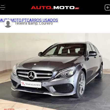
AUTO.MOTO.PT
CARROS USADOS
Teixeira &amp; Loureiro