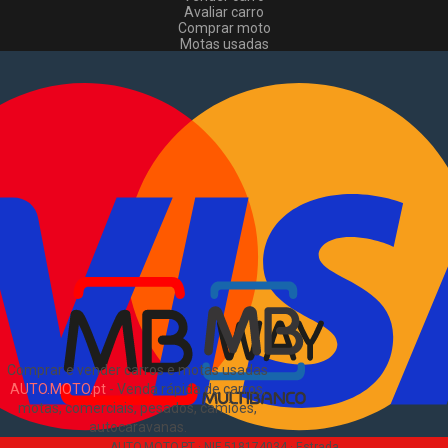
Avaliar carro
Comprar moto
Motas usadas
Vender mota
Comprar comerciais
Comerciais usados
Vender comerciais
Informações
Como comprar e vender
?
Pacotes de anúncios
Verificar VIN e matrícula
Sitemap
Blog
Sobre Nós
EN
Comprar e vender carros e motas usadas
AUTO.MOTO.pt
-
Venda rápida de carros,
motas, comerciais, pesados, camiões,
autocaravanas
.
AUTO.MOTO.PT ·
NIF 518174034 ·
Estrada