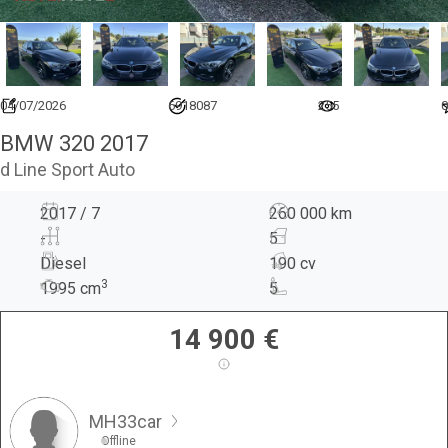
04/07/2026
6918087
255
0
BMW 320 2017
d Line Sport Auto
2017 / 7
260 000 km
-
5
Diesel
190 cv
3
1995
cm
5
14 900
€
MH33car
Offline