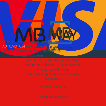
Verificar VIN e matrícula
Sitemap
Blog
Sobre Nós
EN
Comprar e vender carros e motas usadas
AUTO.MOTO.pt
-
Venda rápida de carros,
motas, comerciais, pesados, camiões,
autocaravanas
.
AUTO.MOTO.PT ·
NIF 518174034 ·
Estrada
Nacional N10-1 loja 189, 2815-892 Sobreda,
Portugal
·
apoio@moto.pt
©AUTO.MOTO.pt
2026
Todos os direitos
reservados
.
Termos e Condições
Livro de Reclamações