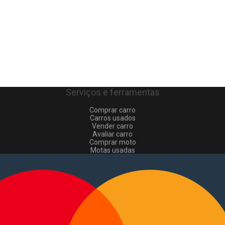
Serviços e ferramentas
Comprar carro
Carros usados
Vender carro
Avaliar carro
Comprar moto
Motas usadas
Vender mota
Comprar comerciais
Comerciais usados
Vender comerciais
Informações
Como comprar e vender
?
Pacotes de anúncios