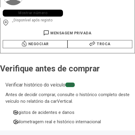
+351 931 ••• •74
Mostrar número
Disponível após registo
-
MENSAGEM PRIVADA
NEGOCIAR
TROCA
Verifique antes de comprar
Verificar histórico do veículo
−20%
Antes de decidir comprar, consulte o histórico completo deste
veículo no relatório da carVertical.
Registos de acidentes e danos
Quilometragem real e histórico internacional