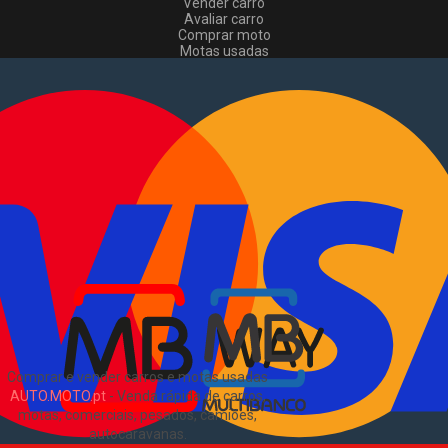
Vender carro
Avaliar carro
Comprar moto
Motas usadas
Vender mota
Comprar comerciais
Comerciais usados
Vender comerciais
Informações
Como comprar e vender
?
Pacotes de anúncios
Verificar VIN e matrícula
Sitemap
Blog
Sobre Nós
EN
Comprar e vender carros e motas usadas
AUTO.MOTO.pt
-
Venda rápida de carros,
motas, comerciais, pesados, camiões,
autocaravanas
.