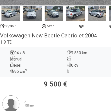
18/06/2026
6916127
627
0
Volkswagen New Beetle Cabriolet 2004
1.9 TDi
2004 / 8
127 830 km
Manual
2
Diesel
100 cv
3
1896
cm
4
9 500
€
Offline