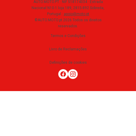
AUTO.MOTO.PT ·
NIF 518174034 ·
Estrada
Nacional N10-1 loja 189, 2815-892 Sobreda,
Portugal
·
apoio@moto.pt
©AUTO.MOTO.pt
2026
Todos os direitos
reservados
.
Termos e Condições
Livro de Reclamações
Definições de cookies