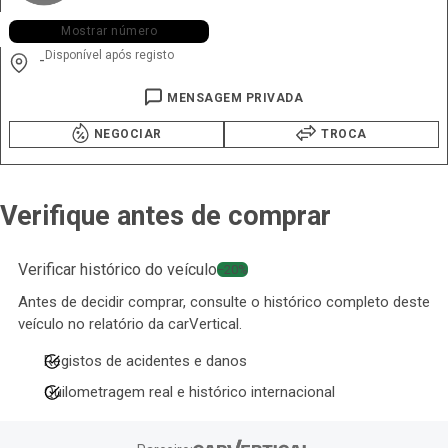
+351 934 ••• •92
Mostrar número
Disponível após registo
-
MENSAGEM PRIVADA
NEGOCIAR
TROCA
Verifique antes de comprar
Verificar histórico do veículo
−20%
Antes de decidir comprar, consulte o histórico completo deste
veículo no relatório da carVertical.
Registos de acidentes e danos
Quilometragem real e histórico internacional