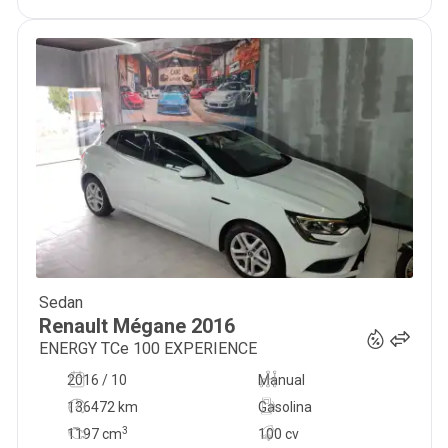
Sedan
10 500
€
Renault
Mégane
2016
ENERGY TCe 100 EXPERIENCE
2016 / 10
Manual
136472 km
Gasolina
3
1197
cm
100 cv