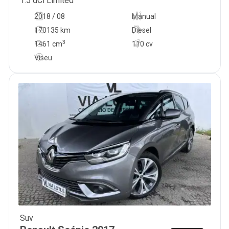
1.5 dCi Limited
2018 / 08
Manual
170135 km
Diesel
3
1461
cm
110 cv
Viseu
Suv
12 900
€