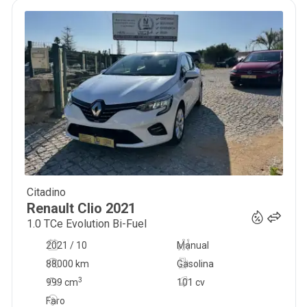
Citadino
16 400
€
Renault
Clio
2021
1.0 TCe Evolution Bi-Fuel
2021 / 10
Manual
88000 km
Gasolina
3
999
cm
101 cv
Faro