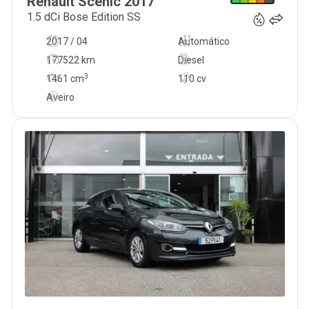
Renault
Scénic
2017
1.5 dCi Bose Edition SS
2017 / 04
Automático
177522 km
Diesel
3
1461
cm
110 cv
Aveiro