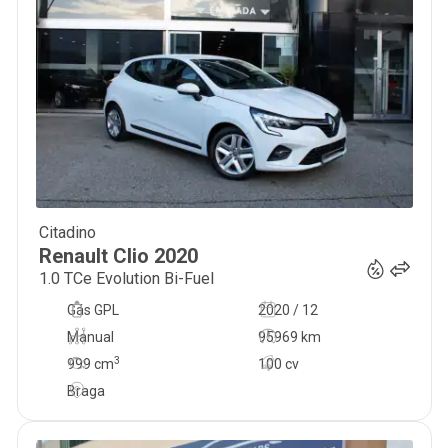
Citadino
13 400
€
Renault
Clio
2020
1.0 TCe Evolution Bi-Fuel
Gás GPL
2020 / 12
Manual
95969 km
3
999
cm
100 cv
Braga