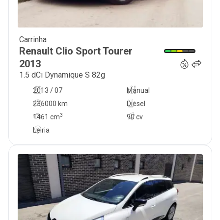
Carrinha
5 000
€
Renault
Clio Sport Tourer
2013
1.5 dCi Dynamique S 82g
2013 / 07
Manual
236000 km
Diesel
3
1461
cm
90 cv
Leiria