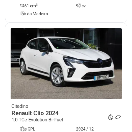
3
1461
cm
90 cv
Ilha da Madeira
Citadino
18 750
€
Renault
Clio
2024
1.0 TCe Evolution Bi-Fuel
Gás GPL
2024 / 12