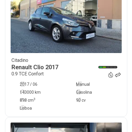
Citadino
9 500
€
Renault
Clio
2017
0.9 TCE Confort
2017 / 06
Manual
140000 km
Gasolina
3
898
cm
90 cv
Lisboa