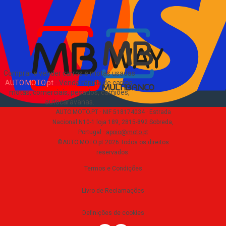
Blog
Sobre Nós
EN
Comprar e vender carros e motas usadas
AUTO.MOTO.pt
-
Venda rápida de carros,
motas, comerciais, pesados, camiões,
autocaravanas
.
AUTO.MOTO.PT ·
NIF 518174034 ·
Estrada
Nacional N10-1 loja 189, 2815-892 Sobreda,
Portugal
·
apoio@moto.pt
©AUTO.MOTO.pt
2026
Todos os direitos
reservados
.
Termos e Condições
Livro de Reclamações
Definições de cookies