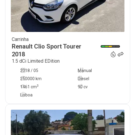
Carrinha
7 500
€
Renault
Clio Sport Tourer
2018
1.5 dCi Limited EDition
2018 / 05
Manual
250000 km
Diesel
3
1461
cm
90 cv
Lisboa