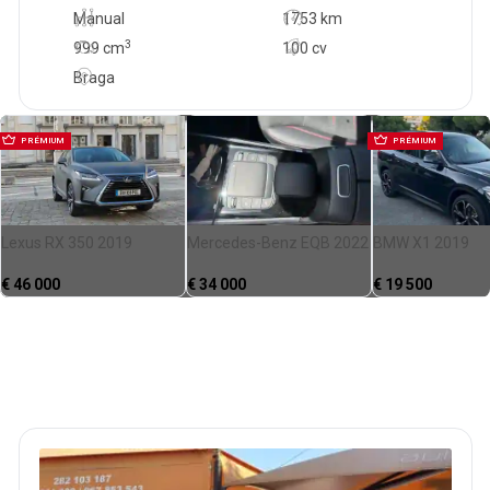
Manual
1753 km
3
999
cm
100 cv
Braga
PRÉMIUM
PRÉMIUM
Lexus RX 350 2019
Mercedes-Benz EQB 2022
BMW X1 2019
€
46 000
€
34 000
€
19 500