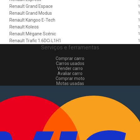
Renault Grand Espace
1
Renault Grand Modus
1
Renault Kangoo E-Tech
1
Renault Koleos
1
Renault Mégane Scénic
1
Renault Trafic 1.6DCi L1H1
1
Serviços e ferramentas
Comprar carro
Carros usados
Vender carro
Avaliar carro
Comprar moto
Motas usadas
Vender mota
Comprar comerciais
Comerciais usados
Vender comerciais
Informações
Como comprar e vender
?
Pacotes de anúncios
Verificar VIN e matrícula
Sitemap