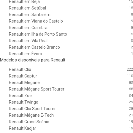
Renault em Beja
15
Renault em Setúbal
15
Renault em Santarém
9
Renault em Viana do Castelo
9
Renault em Coimbra
8
Renault em Ilha de Porto Santo
5
Renault em Vila Real
3
Renault em Castelo Branco
2
Renault em Évora
1
Modelos disponíveis para Renault
Renault Clio
222
Renault Captur
110
Renault Mégane
83
Renault Mégane Sport Tourer
68
Renault Zoe
34
Renault Twingo
29
Renault Clio Sport Tourer
28
Renault Mégane E-Tech
21
Renault Grand Scénic
19
Renault Kadjar
19