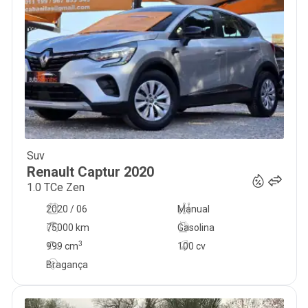
Suv
16 000
€
Renault
Captur
2020
1.0 TCe Zen
2020 / 06
Manual
75000 km
Gasolina
3
999
cm
100 cv
Bragança