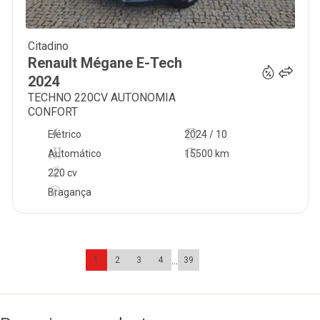
Citadino
39 000
€
Renault
Mégane E-Tech
2024
TECHNO 220CV AUTONOMIA
CONFORT
Elétrico
2024 / 10
Automático
15500 km
220 cv
Bragança
...
1
2
3
4
39