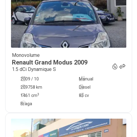
Monovolume
6 589
€
Renault
Grand Modus
2009
1.5 dCi Dynamique S
2009 / 10
Manual
209758 km
Diesel
3
1461
cm
85 cv
Braga