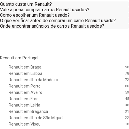
Quanto custa um Renault?
Vale a pena comprar carros Renault usados?
Como escolher um Renault usado?
O que verificar antes de comprar um carro Renault usado?
Onde encontrar anúncios de carros Renault usados?
Renault em Portugal
Renault em Braga
96
Renault em Lisboa
78
Renault em Ilha da Madeira
72
Renault em Porto
60
Renault em Aveiro
59
Renault em Faro
45
Renault em Leiria
36
Renault em Bragança
31
Renault em Ilha de São Miguel
22
Renault em Viseu
18