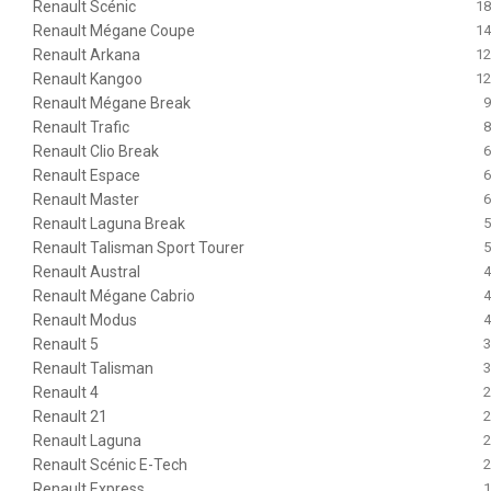
Renault Scénic
18
Renault Mégane Coupe
14
Renault Arkana
12
Renault Kangoo
12
Renault Mégane Break
9
Renault Trafic
8
Renault Clio Break
6
Renault Espace
6
Renault Master
6
Renault Laguna Break
5
Renault Talisman Sport Tourer
5
Renault Austral
4
Renault Mégane Cabrio
4
Renault Modus
4
Renault 5
3
Renault Talisman
3
Renault 4
2
Renault 21
2
Renault Laguna
2
Renault Scénic E-Tech
2
Renault Express
1