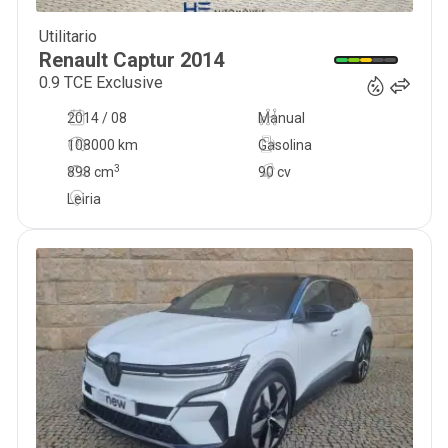
Utilitario
10 800
€
Renault
Captur
2014
0.9 TCE Exclusive
2014 / 08
Manual
108000 km
Gasolina
3
898
cm
90 cv
Leiria