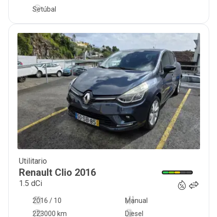
Setúbal
Utilitario
9 950
€
Renault
Clio
2016
1.5 dCi
2016 / 10
Manual
223000 km
Diesel