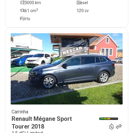
123000 km
Diesel
3
1461
cm
110 cv
Porto
Carrinha
14 990
€
Renault
Mégane Sport
Tourer
2018