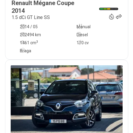
Renault
Mégane Coupe
9 900
€
2014
1.5 dCi GT Line SS
2014 / 05
Manual
202494 km
Diesel
3
1461
cm
110 cv
Braga